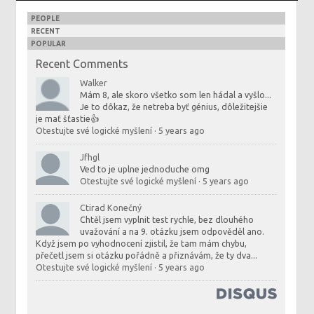
PEOPLE
RECENT
POPULAR
Recent Comments
Walker
Mám 8, ale skoro všetko som len hádal a vyšlo...
Je to dôkaz, že netreba byť génius, dôležitejšie
je mať šťastie👍
Otestujte své logické myšlení
·
5 years ago
Jfhgl
Ved to je uplne jednoduche omg
Otestujte své logické myšlení
·
5 years ago
Ctirad Konečný
Chtěl jsem vyplnit test rychle, bez dlouhého
uvažování a na 9. otázku jsem odpověděl ano.
Když jsem po vyhodnocení zjistil, že tam mám chybu,
přečetl jsem si otázku pořádně a přiznávám, že ty dva...
Otestujte své logické myšlení
·
5 years ago