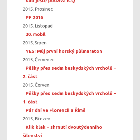
Kdo ještě používá ICQ
2015, Prosinec
PF 2016
2015, Listopad
30. mobil
2015, Srpen
YES! Můj první horský půlmaraton
2015, Červenec
Pěšky přes sedm beskydských vrcholů –
2. část
2015, Červen
Pěšky přes sedm beskydských vrcholů –
1. část
Pár dní ve Florencii a Římě
2015, Březen
Klik klak – shrnutí dvoutýdenního
šílenství