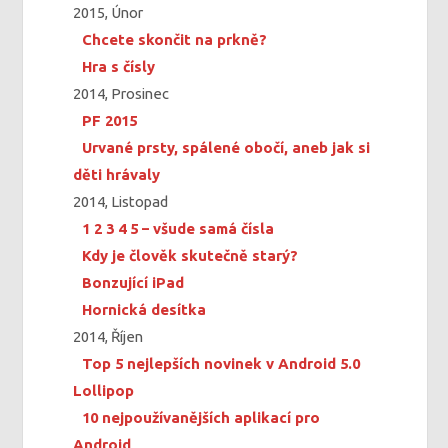
2015, Únor
Chcete skončit na prkně?
Hra s čísly
2014, Prosinec
PF 2015
Urvané prsty, spálené obočí, aneb jak si
děti hrávaly
2014, Listopad
1 2 3 4 5 – všude samá čísla
Kdy je člověk skutečně starý?
Bonzující iPad
Hornická desítka
2014, Říjen
Top 5 nejlepších novinek v Android 5.0
Lollipop
10 nejpoužívanějších aplikací pro
Android