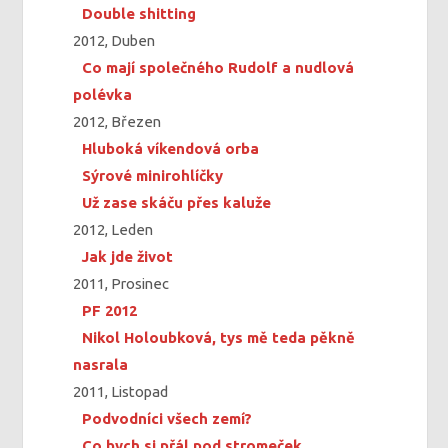
Double shitting
2012, Duben
Co mají společného Rudolf a nudlová
polévka
2012, Březen
Hluboká víkendová orba
Sýrové minirohlíčky
Už zase skáču přes kaluže
2012, Leden
Jak jde život
2011, Prosinec
PF 2012
Nikol Holoubková, tys mě teda pěkně
nasrala
2011, Listopad
Podvodníci všech zemí?
Co bych si přál pod stromeček