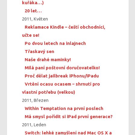
kuřáka…)
20 let…
2011, Květen
Reklamace Kindle – čeští obchodníci,
učte se!
Po dvou letech na inlajnech
Třaskavý sen
Naše drahé maminky!
Milá paní poštovní doručovatelko!
Proč dělat jailbreak iPhonu/iPadu
Vrtění ocasu ocasem – shrnutí pro
vlastní potřebu (velkou)
2011, Březen
Within Temptation na první poslech
Má smysl pořídit si iPad první generace?
2011, Leden
Switch: lehké zamyšlení nad Mac OS X a