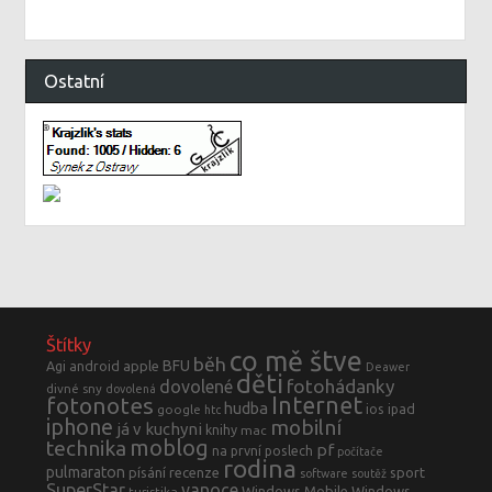
Ostatní
Štítky
co mě štve
běh
BFU
Agi
android
apple
Deawer
děti
fotohádanky
dovolené
divné sny
dovolená
fotonotes
Internet
hudba
ios
ipad
google
htc
iphone
mobilní
já v kuchyni
knihy
mac
moblog
technika
pf
na první poslech
počítače
rodina
pulmaraton
písání
recenze
sport
software
soutěž
SuperStar
vanoce
Windows Mobile
Windows
turistika