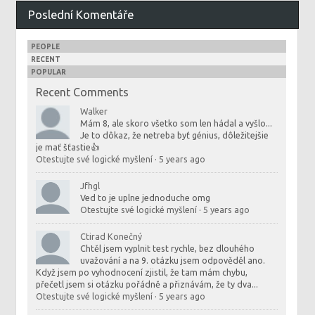
Poslední Komentáře
PEOPLE
RECENT
POPULAR
Recent Comments
Walker
Mám 8, ale skoro všetko som len hádal a vyšlo...
Je to dôkaz, že netreba byť génius, dôležitejšie
je mať šťastie👍
Otestujte své logické myšlení
·
5 years ago
Jfhgl
Ved to je uplne jednoduche omg
Otestujte své logické myšlení
·
5 years ago
Ctirad Konečný
Chtěl jsem vyplnit test rychle, bez dlouhého
uvažování a na 9. otázku jsem odpověděl ano.
Když jsem po vyhodnocení zjistil, že tam mám chybu,
přečetl jsem si otázku pořádně a přiznávám, že ty dva...
Otestujte své logické myšlení
·
5 years ago