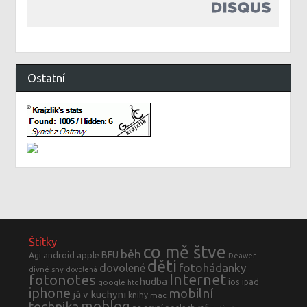
Ostatní
Štítky
co mě štve
běh
BFU
Agi
android
apple
Deawer
děti
fotohádanky
dovolené
divné sny
dovolená
fotonotes
Internet
hudba
ios
ipad
google
htc
iphone
mobilní
já v kuchyni
knihy
mac
moblog
technika