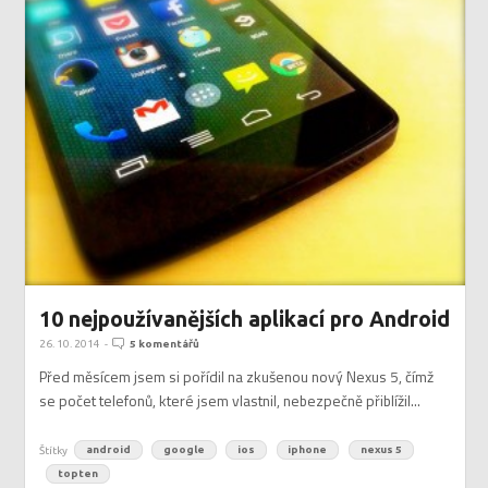
10 nejpoužívanějších aplikací pro Android
26. 10. 2014
-
5 komentářů
Před měsícem jsem si pořídil na zkušenou nový Nexus 5, čímž
se počet telefonů, které jsem vlastnil, nebezpečně přiblížil...
Štítky
android
google
ios
iphone
nexus 5
topten