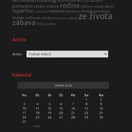
pf
na první poslech
počítače
rodina
pulmaraton
písání
recenze
sport
software
soutěž
SuperStar
vanoce
Windows Mobile
Windows
turistika
ze života
Mobile software
windows phone
zdraví
zábava
česká pošta
Archiv
Archiv
Kalendář
SRPEN 2026
Po
Út
St
Čt
Pá
So
Ne
1
2
3
4
5
6
7
8
9
10
11
12
13
14
15
16
17
18
19
20
21
22
23
24
25
26
27
28
29
30
31
« Bře