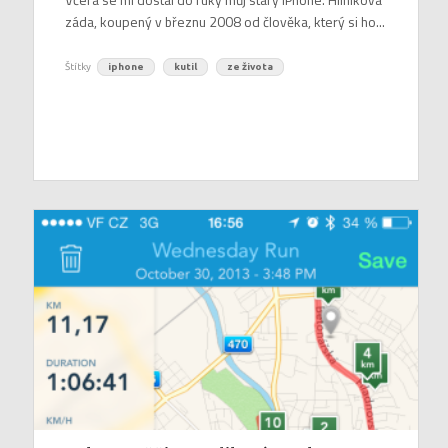
záda, koupený v březnu 2008 od člověka, který si ho...
Štítky
iphone
kutil
ze života