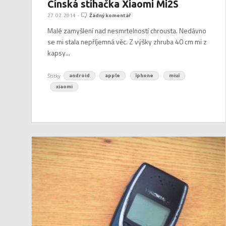
Čínská stíhačka Xiaomi Mi2S
27. 02. 2014
-
Žádný komentář
Malé zamyšlení nad nesmrtelností chrousta. Nedávno
se mi stala nepříjemná věc. Z výšky zhruba 40 cm mi z
kapsy...
Štítky
android
apple
iphone
miui
xiaomi