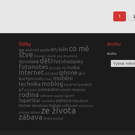
1
Štítky
Archiv
co mě
běh
BFU
Agi
android
apple
štve
Archiv
divné sny
Deawer
dovolená
děti
fotohádanky
dovolené
fotonotes
hudba
google
htc
Internet
iphone
já v
ios
ipad
mobilní
kuchyni
knihy
mac
moblog
technika
na první poslech
pf
pulmaraton
písání
recenze
počítače
rodina
sport
software
soutěž
SuperStar
vanoce
Windows
turistika
Mobile
Windows Mobile software
windows
ze života
phone
zdraví
zábava
česká pošta