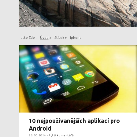
Jste Zde :
Úvod
»
Štítek »
Iphone
10 nejpoužívanějších aplikací pro
Android
26. 10. 2014
-
5 komentářů