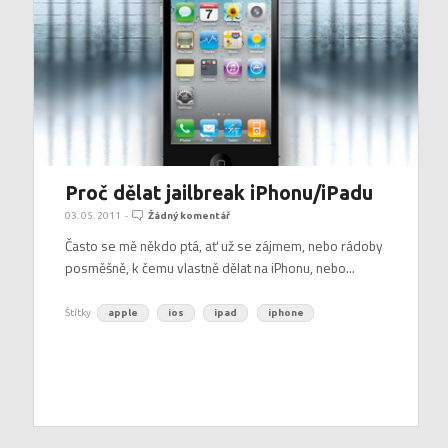
Proč dělat jailbreak iPhonu/iPadu
03. 05. 2011
-
Žádný komentář
Často se mě někdo ptá, ať už se zájmem, nebo rádoby
posměšně, k čemu vlastně dělat na iPhonu, nebo...
Štítky
apple
ios
ipad
iphone