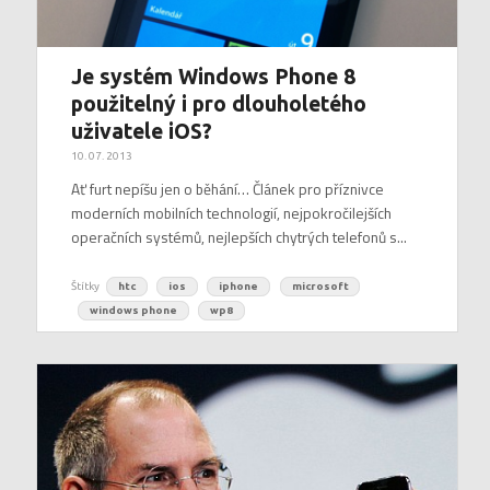
Je systém Windows Phone 8
použitelný i pro dlouholetého
uživatele iOS?
10. 07. 2013
Ať furt nepíšu jen o běhání… Článek pro příznivce
moderních mobilních technologií, nejpokročilejších
operačních systémů, nejlepších chytrých telefonů s...
Štítky
htc
ios
iphone
microsoft
windows phone
wp8