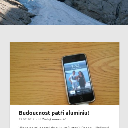
Budoucnost patří aluminiu!
25. 07. 2014
-
Žádný komentář
Včera se mi dostal do ruky můj starý iPhone. Hliníková