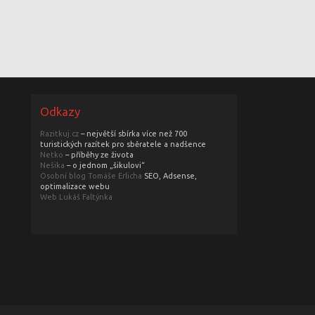
Odkazy
Razitkuj.cz
– největší sbírka více než 700
turistických razítek pro sběratele a nadšence
Netko
– příběhy ze života
Nešika
– o jednom „šikulovi“
Osobní blog Tomáše Erlicha
SEO, Adsense,
optimalizace webu
Web Lukáš Faltýnka