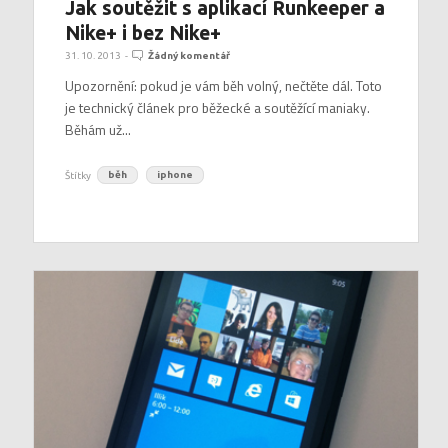
Jak soutěžit s aplikací Runkeeper a
Nike+ i bez Nike+
31. 10. 2013
-
Žádný komentář
Upozornění: pokud je vám běh volný, nečtěte dál. Toto
je technický článek pro běžecké a soutěžící maniaky.
Běhám už...
Štítky
běh
iphone