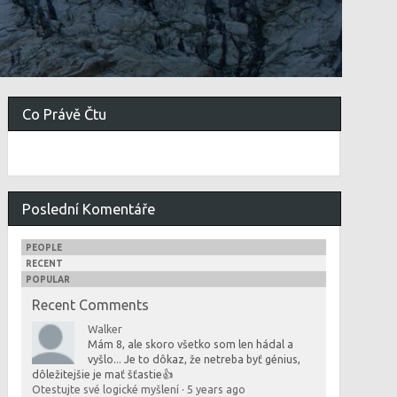
Co Právě Čtu
Poslední Komentáře
PEOPLE
RECENT
POPULAR
Recent Comments
Walker
Mám 8, ale skoro všetko som len hádal a
vyšlo... Je to dôkaz, že netreba byť génius,
dôležitejšie je mať šťastie👍
Otestujte své logické myšlení
·
5 years ago