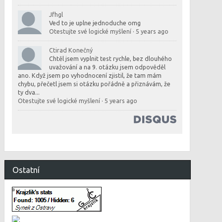
Jfhgl
Ved to je uplne jednoduche omg
Otestujte své logické myšlení
·
5 years ago
Ctirad Konečný
Chtěl jsem vyplnit test rychle, bez dlouhého
uvažování a na 9. otázku jsem odpověděl
ano. Když jsem po vyhodnocení zjistil, že tam mám
chybu, přečetl jsem si otázku pořádně a přiznávám, že
ty dva...
Otestujte své logické myšlení
·
5 years ago
Ostatní