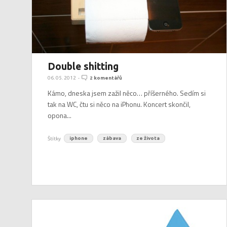
Double shitting
06. 05. 2012
-
2 komentářů
Kámo, dneska jsem zažil něco… příšerného. Sedím si
tak na WC, čtu si něco na iPhonu. Koncert skončil,
opona...
Štítky
iphone
zábava
ze života