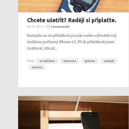
Chcete ušetřit? Raději si připlaťte.
26. 07. 2013
-
5 komentářů
Naskytla se mi příležitost prodat vcelku výhodně můj
nedávno pořízený iPhone 4S. Při té příležitosti jsem
zvažoval, zda už...
Štítky
co mě štve
Internet
iphone
smejdi
zmetci