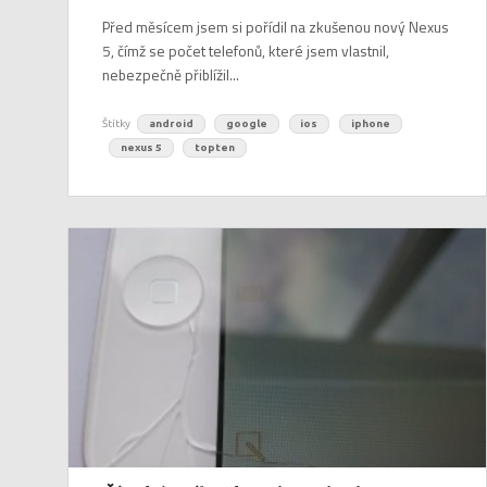
Před měsícem jsem si pořídil na zkušenou nový Nexus
5, čímž se počet telefonů, které jsem vlastnil,
nebezpečně přiblížil...
Štítky
android
google
ios
iphone
nexus 5
topten