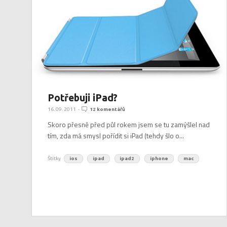
Potřebuji iPad?
16. 09. 2011
-
12 komentářů
Skoro přesně před půl rokem jsem se tu zamýšlel nad
tím, zda má smysl pořídit si iPad (tehdy šlo o...
Štítky
ios
ipad
ipad2
iphone
mac