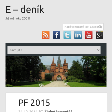
E – deník
Již od roku 2001!
PF 2015
24. 12. 2014
|
Žádný komentář