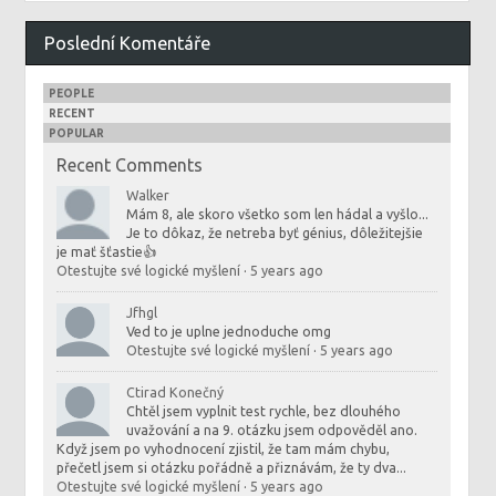
Poslední Komentáře
PEOPLE
RECENT
POPULAR
Recent Comments
Walker
Mám 8, ale skoro všetko som len hádal a vyšlo...
Je to dôkaz, že netreba byť génius, dôležitejšie
je mať šťastie👍
Otestujte své logické myšlení
·
5 years ago
Jfhgl
Ved to je uplne jednoduche omg
Otestujte své logické myšlení
·
5 years ago
Ctirad Konečný
Chtěl jsem vyplnit test rychle, bez dlouhého
uvažování a na 9. otázku jsem odpověděl ano.
Když jsem po vyhodnocení zjistil, že tam mám chybu,
přečetl jsem si otázku pořádně a přiznávám, že ty dva...
Otestujte své logické myšlení
·
5 years ago