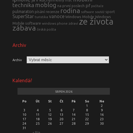
knihy
mac
moblog
technika
pf
na první poslech
počítače
rodina
pulmaraton
písání
recenze
sport
software
soutěž
SuperStar
vanoce
Windows Mobile
Windows
turistika
ze života
Mobile software
windows phone
zdraví
zábava
česká pošta
Archiv
Archiv
Kalendář
SRPEN 2026
Po
Út
St
Čt
Pá
So
Ne
1
2
3
4
5
6
7
8
9
10
11
12
13
14
15
16
17
18
19
20
21
22
23
24
25
26
27
28
29
30
31
« Bře