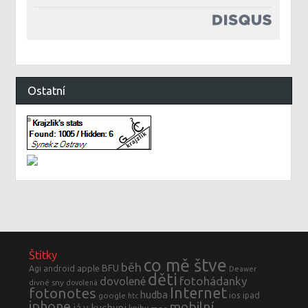
Ostatní
Štítky
co mě štve
běh
BFU
Agi
android
apple
Deawer
děti
fotohádanky
dovolené
divné sny
dovolená
fotonotes
Internet
hudba
ios
ipad
google
htc
iphone
mobilní
já v kuchyni