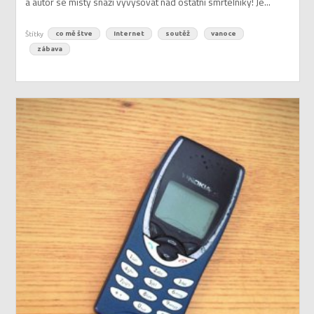
a autor se místy snaží vyvyšovat nad ostatní smrtelníky! Je...
Štítky
co mě štve
Internet
soutěž
vanoce
zábava