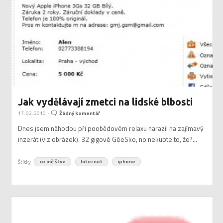
Jak vydělávají zmetci na lidské blbosti
17. 02. 2010
-
Žádný komentář
Dnes jsem náhodou při poobědovém relaxu narazil na zajímavý
inzerát (viz obrázek). 32 gigové GéeSko, no nekupte to, že?...
Štítky
co mě štve
Internet
iphone