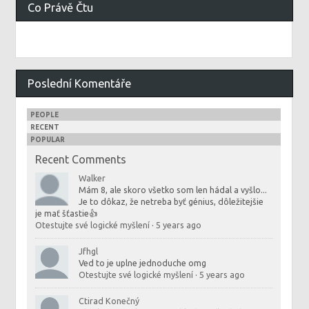
Co Právě Čtu
Poslední Komentáře
PEOPLE
RECENT
POPULAR
Recent Comments
Walker
Mám 8, ale skoro všetko som len hádal a vyšlo...
Je to dôkaz, že netreba byť génius, dôležitejšie
je mať šťastie👍
Otestujte své logické myšlení
·
5 years ago
Jfhgl
Ved to je uplne jednoduche omg
Otestujte své logické myšlení
·
5 years ago
Ctirad Konečný