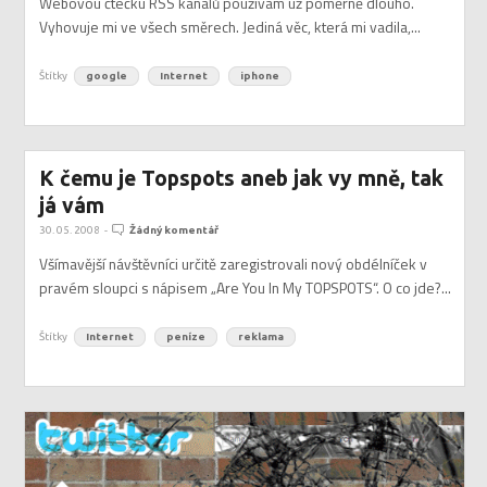
Webovou čtečku RSS kanálů používám už poměrně dlouho.
Vyhovuje mi ve všech směrech. Jediná věc, která mi vadila,...
Štítky
google
Internet
iphone
K čemu je Topspots aneb jak vy mně, tak
já vám
30. 05. 2008
-
Žádný komentář
Všímavější návštěvníci určitě zaregistrovali nový obdélníček v
pravém sloupci s nápisem „Are You In My TOPSPOTS“. O co jde?...
Štítky
Internet
peníze
reklama