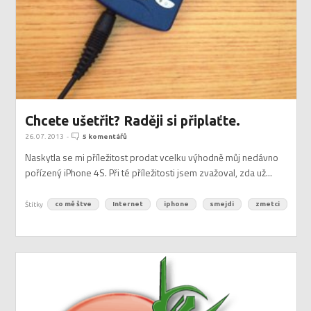
Chcete ušetřit? Raději si připlaťte.
26. 07. 2013
-
5 komentářů
Naskytla se mi příležitost prodat vcelku výhodně můj nedávno
pořízený iPhone 4S. Při té příležitosti jsem zvažoval, zda už...
Štítky
co mě štve
Internet
iphone
smejdi
zmetci