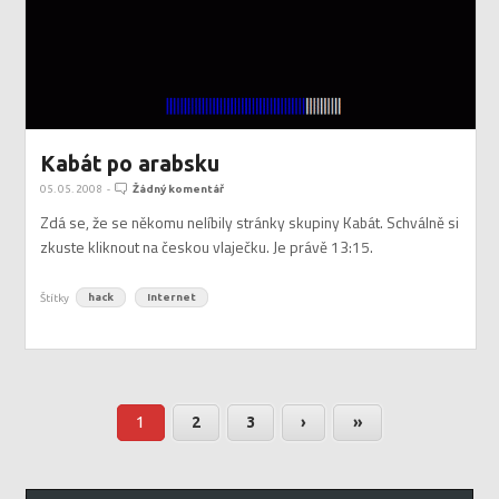
Kabát po arabsku
05. 05. 2008
-
Žádný komentář
Zdá se, že se někomu nelíbily stránky skupiny Kabát. Schválně si
zkuste kliknout na českou vlaječku. Je právě 13:15.
Štítky
hack
Internet
1
2
3
›
»