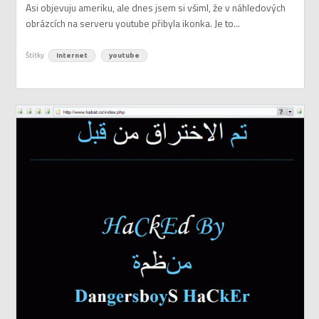
Asi objevuju ameriku, ale dnes jsem si všiml, že v náhledových
obrázcích na serveru youtube přibyla ikonka. Je to...
Štítky
Internet
youtube