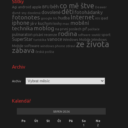
Štítky
co mě štve
běh
BFU
Agi
android
apple
Deawer
děti
fotohádanky
dovolené
divné sny
dovolená
fotonotes
Internet
hudba
ios
ipad
google
htc
iphone
mobilní
já v kuchyni
knihy
mac
moblog
technika
pf
na první poslech
počítače
rodina
pulmaraton
písání
recenze
sport
software
soutěž
SuperStar
vanoce
Windows Mobile
Windows
turistika
ze života
Mobile software
windows phone
zdraví
zábava
česká pošta
Archiv
Archiv
Kalendář
SRPEN 2026
Po
Út
St
Čt
Pá
So
Ne
1
2