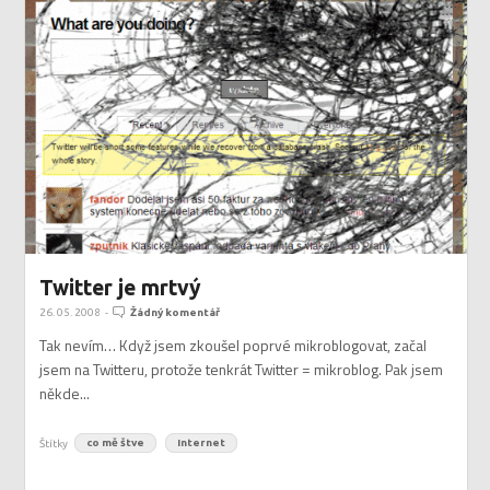
Twitter je mrtvý
26. 05. 2008
-
Žádný komentář
Tak nevím… Když jsem zkoušel poprvé mikroblogovat, začal
jsem na Twitteru, protože tenkrát Twitter = mikroblog. Pak jsem
někde...
Štítky
co mě štve
Internet