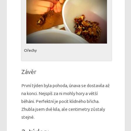
Ořechy
Závěr
První týden byla pohoda, únava se dostavila až
na konci. Nejspíš za ni mohly hory a větší
běháni. Perfektní je pocit klidného břicha.
Zhubla jsem dvě kila, ale centimetry zůstaly
stejné.