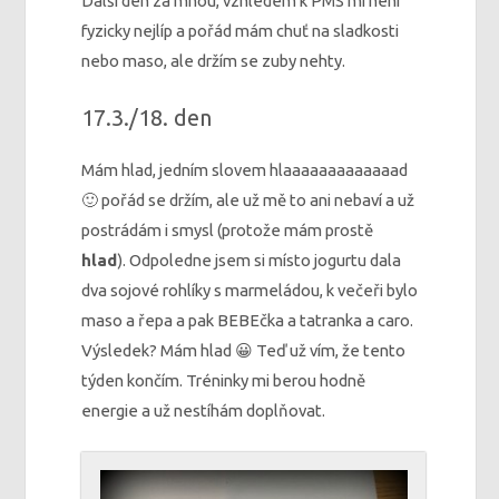
Další den za mnou, vzhledem k PMS mi není
fyzicky nejlíp a pořád mám chuť na sladkosti
nebo maso, ale držím se zuby nehty.
17.3./18. den
Mám hlad, jedním slovem hlaaaaaaaaaaaaad
🙂 pořád se držím, ale už mě to ani nebaví a už
postrádám i smysl (protože mám prostě
hlad
). Odpoledne jsem si místo jogurtu dala
dva sojové rohlíky s marmeládou, k večeři bylo
maso a řepa a pak BEBEčka a tatranka a caro.
Výsledek? Mám hlad 😀 Teď už vím, že tento
týden končím. Tréninky mi berou hodně
energie a už nestíhám doplňovat.