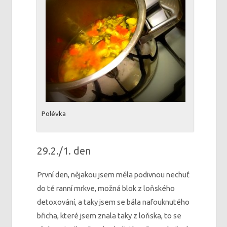
Polévka
29.2./1. den
První den, nějakou jsem měla podivnou nechuť
do té ranní mrkve, možná blok z loňského
detoxování, a taky jsem se bála nafouknutého
břicha, které jsem znala taky z loňska, to se