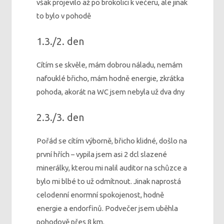
však projevilo až po brokolici k večeru, ale jinak
to bylo v pohodě
1.3./2. den
Cítím se skvěle, mám dobrou náladu, nemám
nafouklé břicho, mám hodně energie, zkrátka
pohoda, akorát na WC jsem nebyla už dva dny
2.3./3. den
Pořád se cítím výborně, břicho klidné, došlo na
první hřích – vypila jsem asi 2 dcl slazené
minerálky, kterou mi nalil auditor na schůzce a
bylo mi blbé to už odmítnout. Jinak naprostá
celodenní enormní spokojenost, hodně
energie a endorfinů. Podvečer jsem uběhla
pohodově přes 8 km.