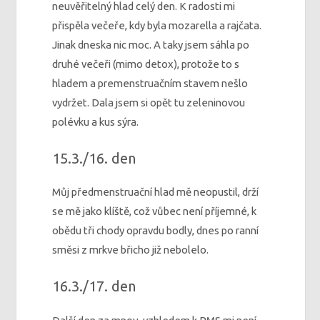
neuvěřitelný hlad celý den. K radosti mi
přispěla večeře, kdy byla mozarella a rajčata.
Jinak dneska nic moc. A taky jsem sáhla po
druhé večeři (mimo detox), protože to s
hladem a premenstruačním stavem nešlo
vydržet. Dala jsem si opět tu zeleninovou
polévku a kus sýra.
15.3./16. den
Můj předmenstruační hlad mě neopustil, drží
se mě jako klíště, což vůbec není příjemné, k
obědu tři chody opravdu bodly, dnes po ranní
směsi z mrkve břicho již nebolelo.
16.3./17. den