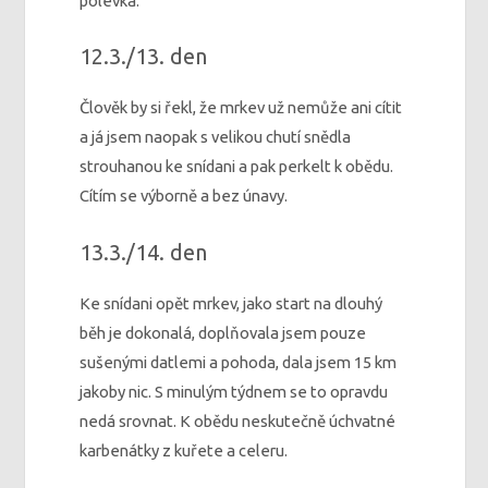
polévka.
12.3./13. den
Člověk by si řekl, že mrkev už nemůže ani cítit
a já jsem naopak s velikou chutí snědla
strouhanou ke snídani a pak perkelt k obědu.
Cítím se výborně a bez únavy.
13.3./14. den
Ke snídani opět mrkev, jako start na dlouhý
běh je dokonalá, doplňovala jsem pouze
sušenými datlemi a pohoda, dala jsem 15 km
jakoby nic. S minulým týdnem se to opravdu
nedá srovnat. K obědu neskutečně úchvatné
karbenátky z kuřete a celeru.