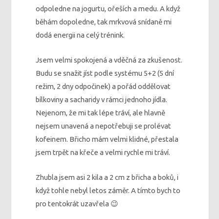
odpoledne na jogurtu, ořeších a medu. A když
běhám dopoledne, tak mrkvová snídaně mi
dodá energii na celý trénink.
Jsem velmi spokojená a vděčná za zkušenost.
Budu se snažit jíst podle systému 5+2 (5 dní
režim, 2 dny odpočinek) a pořád oddělovat
bílkoviny a sacharidy v rámci jednoho jídla.
Nejenom, že mi tak lépe tráví, ale hlavně
nejsem unavená a nepotřebuji se prolévat
kofeinem. Břicho mám velmi klidné, přestala
jsem trpět na křeče a velmi rychle mi tráví.
Zhubla jsem asi 2 kila a 2 cm z břicha a boků, i
když tohle nebyl letos záměr. A tímto bych to
pro tentokrát uzavřela 😉