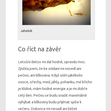
Jahelník
Co říct na závěr
Letošní detox mi dal hodně, opravdu moc.
Zjistila jsem, že ke snídani mi nesedí ani
pečivo, ani bílkovina. Když sním jakékoliv
ovoce, ořechy, med, jáhly, pohanku, mé břicho
je klidné, mám hodně energie a je mi dobře
celý den. Pečivu se budu snažit maximálně
vyhýbat a bílkoviny budu přijímat spíše k
večeru. Dokonce mi nevadí ani běžet