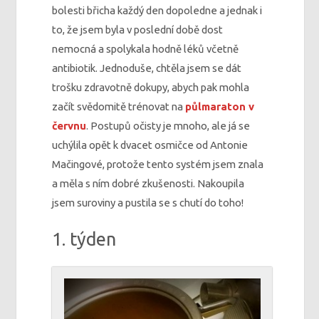
bolesti břicha každý den dopoledne a jednak i
to, že jsem byla v poslední době dost
nemocná a spolykala hodně léků včetně
antibiotik. Jednoduše, chtěla jsem se dát
trošku zdravotně dokupy, abych pak mohla
začít svědomitě trénovat na
půlmaraton v
červnu
. Postupů očisty je mnoho, ale já se
uchýlila opět k dvacet osmičce od Antonie
Mačingové, protože tento systém jsem znala
a měla s ním dobré zkušenosti. Nakoupila
jsem suroviny a pustila se s chutí do toho!
1. týden