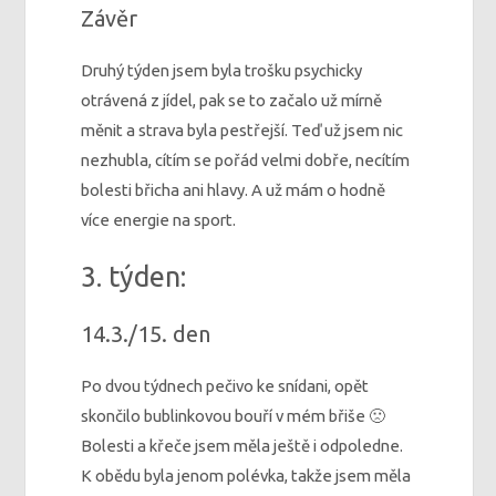
Závěr
Druhý týden jsem byla trošku psychicky
otrávená z jídel, pak se to začalo už mírně
měnit a strava byla pestřejší. Teď už jsem nic
nezhubla, cítím se pořád velmi dobře, necítím
bolesti břicha ani hlavy. A už mám o hodně
více energie na sport.
3. týden:
14.3./15. den
Po dvou týdnech pečivo ke snídani, opět
skončilo bublinkovou bouří v mém břiše 🙁
Bolesti a křeče jsem měla ještě i odpoledne.
K obědu byla jenom polévka, takže jsem měla