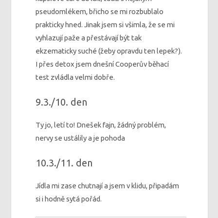
pseudomlékem, břicho se mi rozbublalo
prakticky hned. Jinak jsem si všimla, že se mi
vyhlazují paže a přestávají být tak
ekzematicky suché (žeby opravdu ten lepek?).
I přes detox jsem dnešní Cooperův běhací
test zvládla velmi dobře.
9.3./10. den
Ty jo, letí to! Dnešek fajn, žádný problém,
nervy se ustálily a je pohoda
10.3./11. den
Jídla mi zase chutnají a jsem v klidu, připadám
si i hodně sytá pořád.