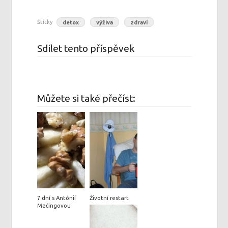
Štítky
detox
výživa
zdraví
Sdílet tento příspěvek
Můžete si také přečíst:
7 dní s Antónií
Životní restart
Mačingovou