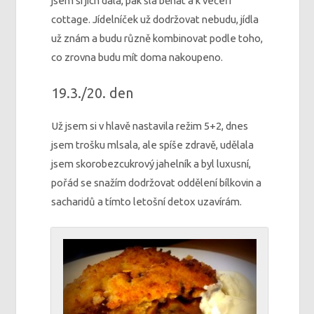
jsem si jich dala, pak šla běhat a k večeři
cottage. Jídelníček už dodržovat nebudu, jídla
už znám a budu různě kombinovat podle toho,
co zrovna budu mít doma nakoupeno.
19.3./20. den
Už jsem si v hlavě nastavila režim 5+2, dnes
jsem trošku mlsala, ale spíše zdravě, udělala
jsem skorobezcukrový jahelník a byl luxusní,
pořád se snažím dodržovat oddělení bílkovin a
sacharidů a tímto letošní detox uzavírám.