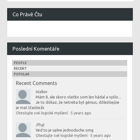
Co Právě Čtu
Poslední Komentáře
PEOPLE
RECENT
POPULAR
Recent Comments
Walker
Mám 8, ale skoro všetko som len hádal a vyšlo...
Je to dôkaz, že netreba byť génius, dôležitejšie
je mať šťastie👍
Otestujte své logické myšlení
·
5 years ago
Jfhgl
Ved to je uplne jednoduche omg
Otestujte své logické myšlení
·
5 years ago