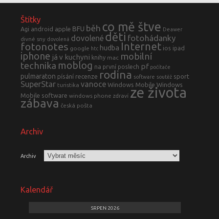
Štítky
co mě štve
běh
BFU
Agi
android
apple
Deawer
děti
fotohádanky
dovolené
divné sny
dovolená
fotonotes
Internet
hudba
ios
ipad
google
htc
iphone
mobilní
já v kuchyni
knihy
mac
moblog
technika
pf
na první poslech
počítače
rodina
pulmaraton
písání
recenze
sport
software
soutěž
SuperStar
vanoce
Windows Mobile
Windows
turistika
ze života
Mobile software
windows phone
zdraví
zábava
česká pošta
Archiv
Archiv
Kalendář
SRPEN 2026