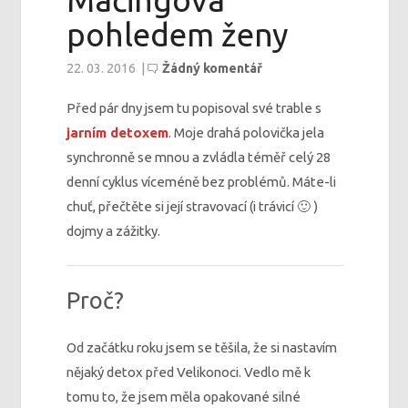
Mačingová
pohledem ženy
22. 03. 2016
|
Žádný komentář
Před pár dny jsem tu popisoval své trable s
jarním detoxem
. Moje drahá polovička jela
synchronně se mnou a zvládla téměř celý 28
denní cyklus víceméně bez problémů. Máte-li
chuť, přečtěte si její stravovací (i trávicí 🙂 )
dojmy a zážitky.
Proč?
Od začátku roku jsem se těšila, že si nastavím
nějaký detox před Velikonoci. Vedlo mě k
tomu to, že jsem měla opakované silné