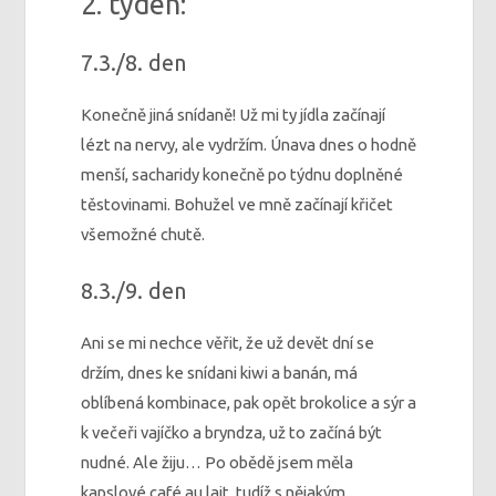
2. týden:
7.3./8. den
Konečně jiná snídaně! Už mi ty jídla začínají
lézt na nervy, ale vydržím. Únava dnes o hodně
menší, sacharidy konečně po týdnu doplněné
těstovinami. Bohužel ve mně začínají křičet
všemožné chutě.
8.3./9. den
Ani se mi nechce věřit, že už devět dní se
držím, dnes ke snídani kiwi a banán, má
oblíbená kombinace, pak opět brokolice a sýr a
k večeři vajíčko a bryndza, už to začíná být
nudné. Ale žiju… Po obědě jsem měla
kapslové café au lait, tudíž s nějakým