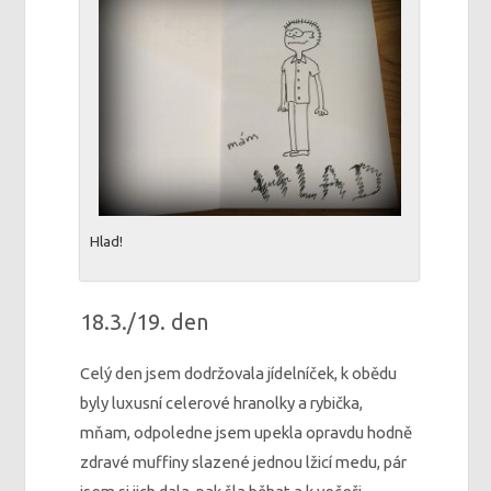
Hlad!
18.3./19. den
Celý den jsem dodržovala jídelníček, k obědu
byly luxusní celerové hranolky a rybička,
mňam, odpoledne jsem upekla opravdu hodně
zdravé muffiny slazené jednou lžicí medu, pár