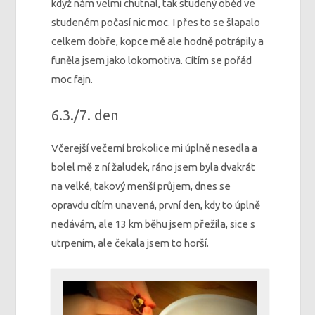
když nám velmi chutnal, tak studený oběd ve
studeném počasí nic moc. I přes to se šlapalo
celkem dobře, kopce mě ale hodně potrápily a
funěla jsem jako lokomotiva. Cítím se pořád
moc fajn.
6.3./7. den
Včerejší večerní brokolice mi úplně nesedla a
bolel mě z ní žaludek, ráno jsem byla dvakrát
na velké, takový menší průjem, dnes se
opravdu cítím unavená, první den, kdy to úplně
nedávám, ale 13 km běhu jsem přežila, sice s
utrpením, ale čekala jsem to horší.