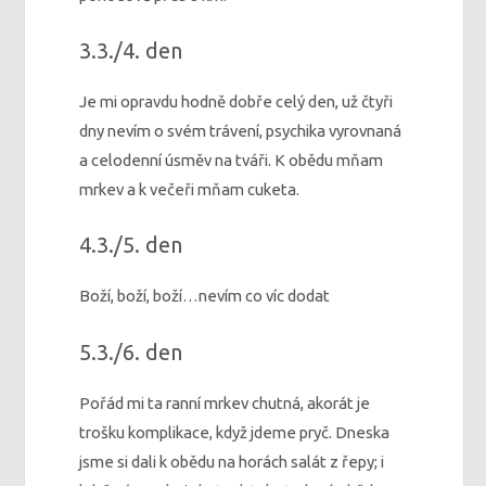
3.3./4. den
Je mi opravdu hodně dobře celý den, už čtyři
dny nevím o svém trávení, psychika vyrovnaná
a celodenní úsměv na tváři. K obědu mňam
mrkev a k večeři mňam cuketa.
4.3./5. den
Boží, boží, boží…nevím co víc dodat
5.3./6. den
Pořád mi ta ranní mrkev chutná, akorát je
trošku komplikace, když jdeme pryč. Dneska
jsme si dali k obědu na horách salát z řepy; i