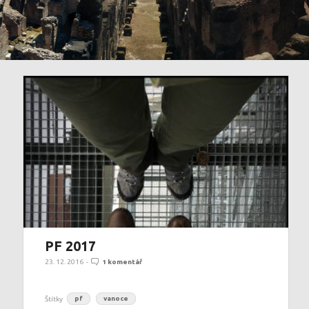
PF 2017
23. 12. 2016
-
1 komentář
Štítky
pf
vanoce