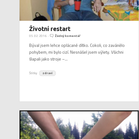
Životní restart
05. 02. 2016
-
Žádný komentář
Býval jsem lehce oplácané dítko. Cokoli, co zavánělo
pohybem, mi bylo cizí. Nesnášel jsem výlety. Všichni
šlapali jako stroje –...
Štítky
zdraví