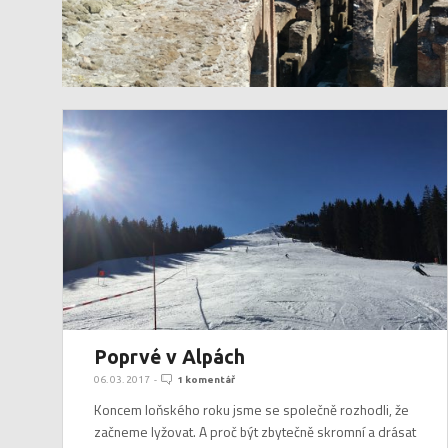
Poprvé v Alpách
06. 03. 2017
-
1 komentář
Koncem loňského roku jsme se společně rozhodli, že
začneme lyžovat. A proč být zbytečně skromní a drásat