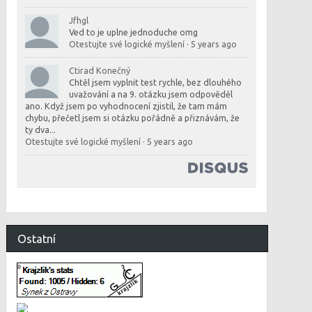
Jfhgl
Ved to je uplne jednoduche omg
Otestujte své logické myšlení
·
5 years ago
Ctirad Konečný
Chtěl jsem vyplnit test rychle, bez dlouhého
uvažování a na 9. otázku jsem odpověděl
ano. Když jsem po vyhodnocení zjistil, že tam mám
chybu, přečetl jsem si otázku pořádně a přiznávám, že
ty dva...
Otestujte své logické myšlení
·
5 years ago
Ostatní