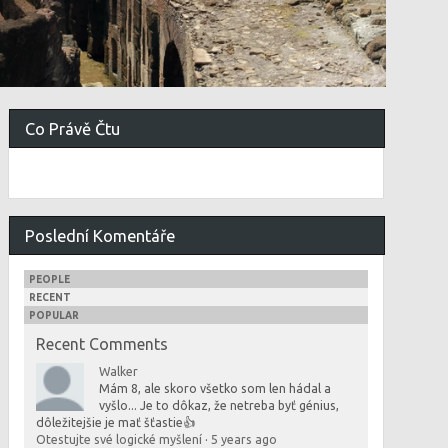
Co Právě Čtu
Poslední Komentáře
PEOPLE
RECENT
POPULAR
Recent Comments
Walker
Mám 8, ale skoro všetko som len hádal a
vyšlo... Je to dôkaz, že netreba byť génius,
dôležitejšie je mať šťastie👍
Otestujte své logické myšlení
·
5 years ago