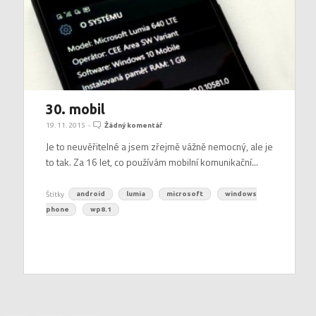
30. mobil
19. 11. 2015
-
Žádný komentář
Je to neuvěřitelné a jsem zřejmě vážně nemocný, ale je
to tak. Za 16 let, co používám mobilní komunikační...
Štítky
android
lumia
microsoft
windows
phone
wp8.1