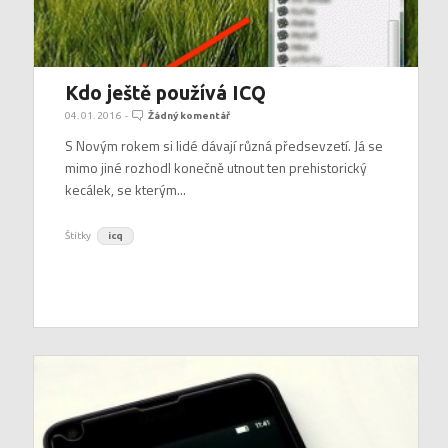
Kdo ještě používá ICQ
04. 01. 2016
-
Žádný komentář
S Novým rokem si lidé dávají různá předsevzetí. Já se
mimo jiné rozhodl konečně utnout ten prehistorický
kecálek, se kterým...
Štítky
icq