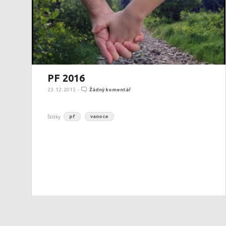
PF 2016
23. 12. 2015
-
Žádný komentář
Štítky
pf
vanoce