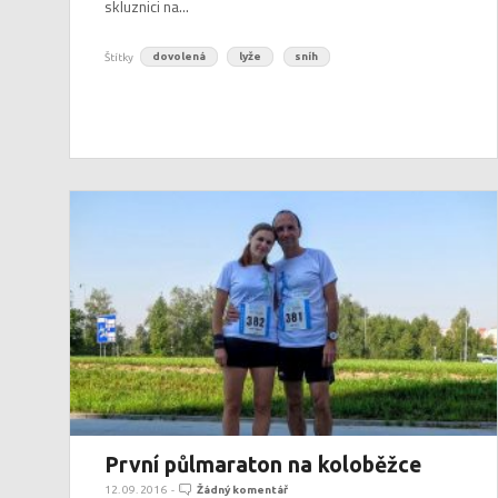
skluznici na...
Štítky
dovolená
lyže
sníh
První půlmaraton na koloběžce
12. 09. 2016
-
Žádný komentář