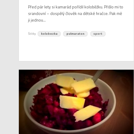
Před pár lety si kamarád pořídil koloběžku. Přišlo mi to
srandovní – dospělý člověk na dětské hračce. Pak mě
ji jednou...
Štítky
kolobezka
pulmaraton
sport