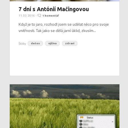
7 dní s Antónií Mačingovou
11. 03. 2016
-
1 komentář
Když je to jaro, rozhodl jsem se udělat něco pro svoje
vnitřnosti. Tak jako se dělá jarní úklid, zkusím...
Štítky
detox
výživa
zdraví