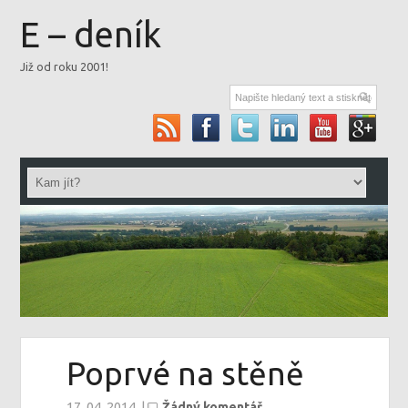
E – deník
Již od roku 2001!
Poprvé na stěně
17. 04. 2014
|
Žádný komentář