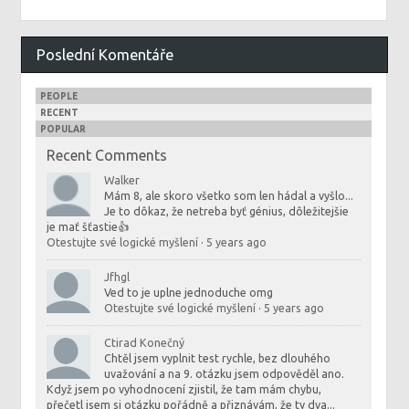
Poslední Komentáře
PEOPLE
RECENT
POPULAR
Recent Comments
Walker
Mám 8, ale skoro všetko som len hádal a vyšlo...
Je to dôkaz, že netreba byť génius, dôležitejšie
je mať šťastie👍
Otestujte své logické myšlení
·
5 years ago
Jfhgl
Ved to je uplne jednoduche omg
Otestujte své logické myšlení
·
5 years ago
Ctirad Konečný
Chtěl jsem vyplnit test rychle, bez dlouhého
uvažování a na 9. otázku jsem odpověděl ano.
Když jsem po vyhodnocení zjistil, že tam mám chybu,
přečetl jsem si otázku pořádně a přiznávám, že ty dva...