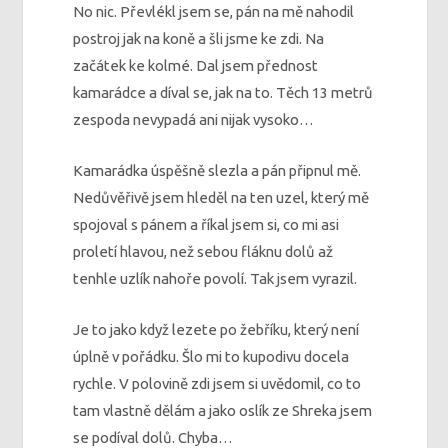
No nic. Převlékl jsem se, pán na mě nahodil
postroj jak na koně a šli jsme ke zdi. Na
začátek ke kolmé. Dal jsem přednost
kamarádce a díval se, jak na to. Těch 13 metrů
zespoda nevypadá ani nijak vysoko…
Kamarádka úspěšně slezla a pán připnul mě.
Nedůvěřivě jsem hleděl na ten uzel, který mě
spojoval s pánem a říkal jsem si, co mi asi
proletí hlavou, než sebou fláknu dolů až
tenhle uzlík nahoře povolí. Tak jsem vyrazil.
Je to jako když lezete po žebříku, který není
úplně v pořádku. Šlo mi to kupodivu docela
rychle. V polovině zdi jsem si uvědomil, co to
tam vlastně dělám a jako oslík ze Shreka jsem
se podíval dolů. Chyba…