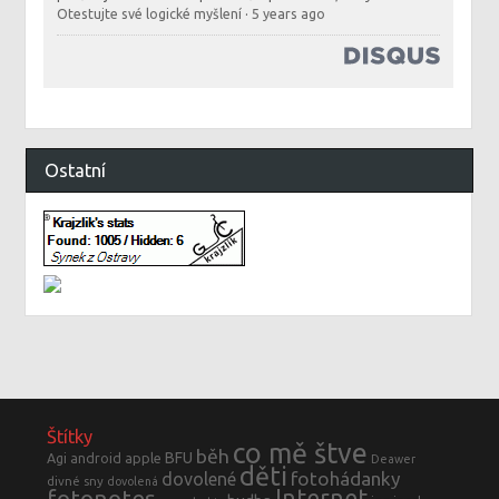
Otestujte své logické myšlení
·
5 years ago
Ostatní
Štítky
co mě štve
běh
BFU
Agi
android
apple
Deawer
děti
fotohádanky
dovolené
divné sny
dovolená
fotonotes
Internet