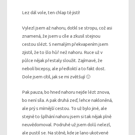
Lez dál vole, ten chlap tě jistí!
Vylezl jsem až nahoru, dotkl se stropu, což asi
znamená, že jsem u cíle a zkusil stejnou
cestou slézt. S nemalým překvapením jsem
zjistil, že to šlo hůř než nahoru. Ruce už v
půlce nějak přestaly sloužit. Zajímavé, že
nebolí bicepsy, ale předloktí a to fakt dost.
Dole jsem cítil, jak se mi zvětšují 🙂
Pak pauza, bo hned nahoru nejde lézt znova,
bo není síla. A pak druhá zeď, lehce nakloněná,
ale prý s mírnější cestou. To už bylo jiné, ale
stejně to šplhání nahoru jsem si tak nějak plně
neuvědomoval. Podruhé už jsem dolů nelezl,
ale pustil se. Na stěně, kde je lano ukotvené