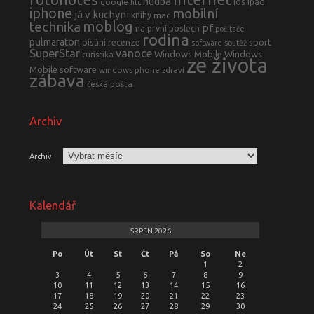
hudba
ios
ipad
google
htc
iphone
mobilní
já v kuchyni
knihy
mac
moblog
technika
pf
na první poslech
počítače
rodina
pulmaraton
písání
recenze
sport
software
soutěž
SuperStar
vanoce
Windows Mobile
Windows
turistika
ze života
Mobile software
windows phone
zdraví
zábava
česká pošta
Archiv
Archiv
Kalendář
SRPEN 2026
Po
Út
St
Čt
Pá
So
Ne
1
2
3
4
5
6
7
8
9
10
11
12
13
14
15
16
17
18
19
20
21
22
23
24
25
26
27
28
29
30