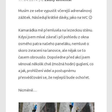
Musím ze sebe vypustit včerejší adrenalinový
zážitek. Následují krátké dávky, jako na WC 😉
Kamarádka mě přemluvila na lezeckou stěnu.
Kdysi jsem míval závrať i při pohledu z okna
osmého patra našeho paneláku, nemluvě o
skoro zvracení na lanovce, ale nějak se to
časem obrousilo. Dopoledne před akcí jsem
věnoval několik chvil (možná hodin) guglení, co
a jak, prohlížení videí a postupnému
přesvědčování se, že nejlepší bude ochořet.
Nicméně…