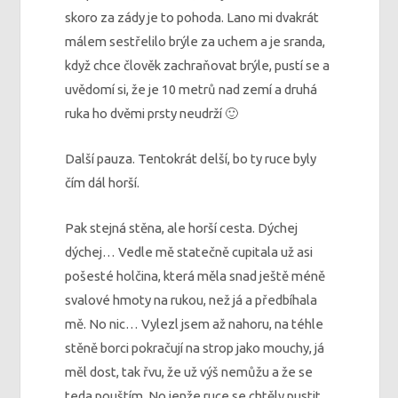
skoro za zády je to pohoda. Lano mi dvakrát
málem sestřelilo brýle za uchem a je sranda,
když chce člověk zachraňovat brýle, pustí se a
uvědomí si, že je 10 metrů nad zemí a druhá
ruka ho dvěmi prsty neudrží 🙂
Další pauza. Tentokrát delší, bo ty ruce byly
čím dál horší.
Pak stejná stěna, ale horší cesta. Dýchej
dýchej… Vedle mě statečně cupitala už asi
pošesté holčina, která měla snad ještě méně
svalové hmoty na rukou, než já a předbíhala
mě. No nic… Vylezl jsem až nahoru, na téhle
stěně borci pokračují na strop jako mouchy, já
měl dost, tak řvu, že už výš nemůžu a že se
teda pouštím. No jenže ruce se chtěly pustit,