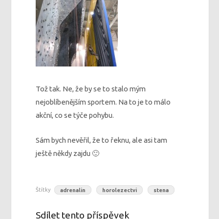
Tož tak. Ne, že by se to stalo mým
nejoblíbenějším sportem. Na to je to málo
akční, co se týče pohybu.
Sám bych nevěřil, že to řeknu, ale asi tam
ještě někdy zajdu 🙂
Štítky
adrenalin
horolezectvi
stena
Sdílet tento příspěvek