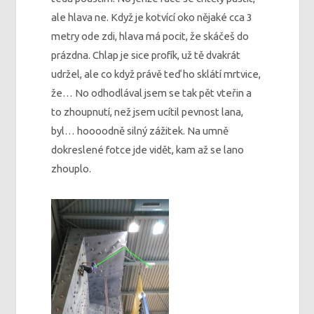
ale hlava ne. Když je kotvící oko nějaké cca 3
metry ode zdi, hlava má pocit, že skáčeš do
prázdna. Chlap je sice profík, už tě dvakrát
udržel, ale co když právě teď ho sklátí mrtvice,
že… No odhodlával jsem se tak pět vteřin a
to zhoupnutí, než jsem ucítil pevnost lana,
byl… hoooodně silný zážitek. Na umně
dokreslené fotce jde vidět, kam až se lano
zhouplo.