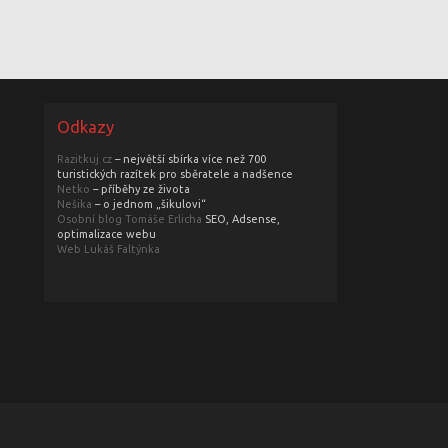
Odkazy
Razitkuj.cz
– největší sbírka více než 700
turistických razítek pro sběratele a nadšence
Netko
– příběhy ze života
Nešika
– o jednom „šikulovi“
Osobní blog Tomáše Erlicha
SEO, Adsense,
optimalizace webu
Web Lukáš Faltýnka