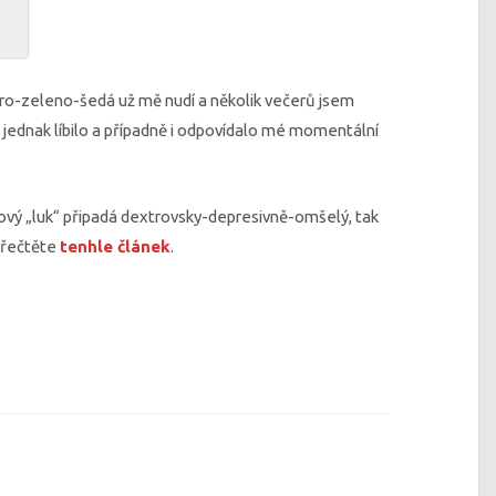
dro-zeleno-šedá už mě nudí a několik večerů jsem
 jednak líbilo a případně i odpovídalo mé momentální
vý „luk“ připadá dextrovsky-depresivně-omšelý, tak
 přečtěte
tenhle článek
.