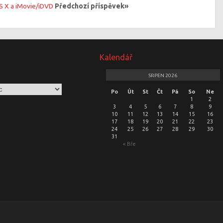
S X a iMovie/iDVD
Předchozí příspěvek»
Kalendář
SRPEN 2026
Po
Út
St
Čt
Pá
So
Ne
1
2
3
4
5
6
7
8
9
10
11
12
13
14
15
16
17
18
19
20
21
22
23
24
25
26
27
28
29
30
31
« Bře