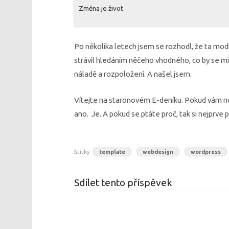
Změna je život
Po několika letech jsem se rozhodl, že ta mo
strávil hledáním něčeho vhodného, co by se mi
náladě a rozpoložení. A našel jsem.
Vítejte na staronovém E-deníku. Pokud vám no
ano. Je. A pokud se ptáte proč, tak si nejprve
Štítky
template
webdesign
wordpress
Sdílet tento příspěvek