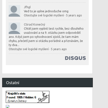
Jfhgl
Ved to je uplne jednoduche omg
Otestujte své logické myšlení
·
5 years ago
Ctirad Konečný
Chtěl jsem vyplnit test rychle, bez dlouhého
uvažování a na 9. otázku jsem odpověděl
ano. Když jsem po vyhodnocení zjistil, že tam mám
chybu, přečetl jsem si otázku pořádně a přiznávám, že
ty dva...
Otestujte své logické myšlení
·
5 years ago
Ostatní