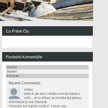
Co Právě Čtu
Poslední Komentáře
PEOPLE
RECENT
POPULAR
Recent Comments
Walker
Mám 8, ale skoro všetko som len hádal a
vyšlo... Je to dôkaz, že netreba byť génius,
dôležitejšie je mať šťastie👍
Otestujte své logické myšlení
·
5 years ago