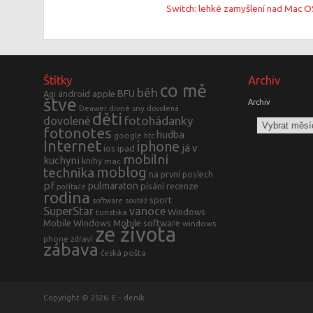
Switch: lehké zamyšlení nad Mac O
Štítky
Archiv
co mě
běh
BFU
Agi
android
apple
štve
Archiv
divné sny
Deawer
dovolená
děti
fotohádanky
dovolené
fotonotes
hudba
google
htc
Internet
iphone
já v
ios
ipad
mobilní
kuchyni
knihy
mac
moblog
technika
na první poslech
pf
pulmaraton
písání
recenze
počítače
rodina
sport
software
soutěž
SuperStar
vanoce
Windows
turistika
Mobile
Windows Mobile software
windows
ze života
phone
zdraví
zábava
česká pošta
Copyright © 2026. E – deník