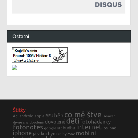
Ostatní
Štítky
co mě štve
běh
BFU
Agi
android
apple
Deawer
děti
fotohádanky
dovolené
divné sny
dovolená
fotonotes
Internet
hudba
ios
ipad
google
htc
iphone
mobilní
já v kuchyni
knihy
mac