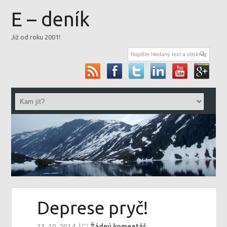
E – deník
Již od roku 2001!
Deprese pryč!
13. 10. 2014
|
Žádný komentář