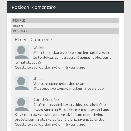
Poslední Komentáře
PEOPLE
RECENT
POPULAR
Recent Comments
Walker
Mám 8, ale skoro všetko som len hádal a vyšlo...
Je to dôkaz, že netreba byť génius, dôležitejšie
je mať šťastie👍
Otestujte své logické myšlení
·
5 years ago
Jfhgl
Ved to je uplne jednoduche omg
Otestujte své logické myšlení
·
5 years ago
Ctirad Konečný
Chtěl jsem vyplnit test rychle, bez dlouhého
uvažování a na 9. otázku jsem odpověděl ano.
Když jsem po vyhodnocení zjistil, že tam mám chybu,
přečetl jsem si otázku pořádně a přiznávám, že ty dva...
Otestujte své logické myšlení
·
5 years ago