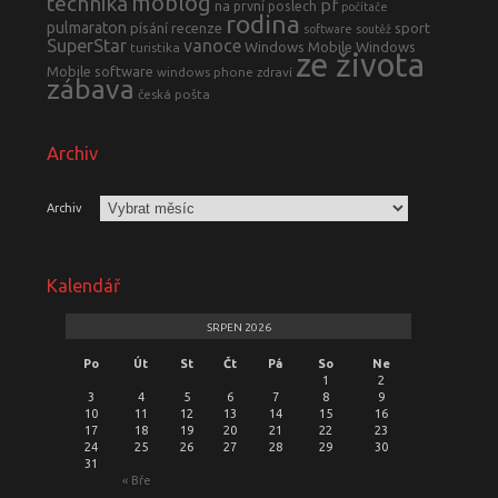
moblog
technika
pf
na první poslech
počítače
rodina
pulmaraton
písání
recenze
sport
software
soutěž
SuperStar
vanoce
Windows Mobile
Windows
turistika
ze života
Mobile software
windows phone
zdraví
zábava
česká pošta
Archiv
Archiv
Kalendář
SRPEN 2026
Po
Út
St
Čt
Pá
So
Ne
1
2
3
4
5
6
7
8
9
10
11
12
13
14
15
16
17
18
19
20
21
22
23
24
25
26
27
28
29
30
31
« Bře