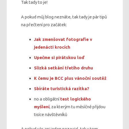
Tak tady to je!
A pokud můj blog neznáte, tak tady je pár tipů
na přečtení pro začátek:
Jak zmenšovat fotografie v
jedenácti krocích
Upečme si pirátskou loď
Slizká setkání třetího druhu
K čemu je BCC plus vánoční soutěž
Sbíráte turistická razítka?
no a obligátní
test logického
myšlení
, za kterým tu měsíčně přijdou
tisíce návštěvníků
A pokud vás ani jeden nezaujal, tak v tom