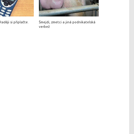
aději si připlaťte.
Šmejdi, zmetci a jiná podnikatelská
verbež