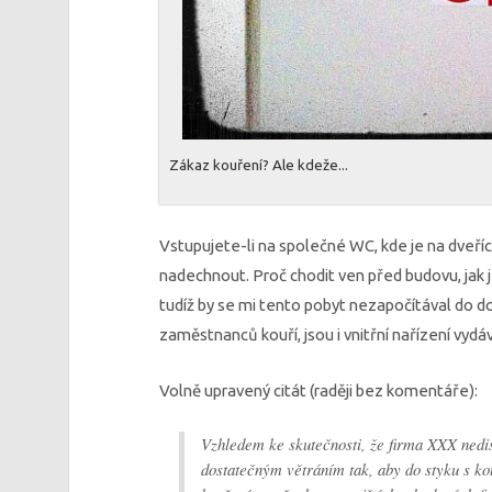
Zákaz kouření? Ale kdeže...
Vstupujete-li na společné WC, kde je na dveří
nadechnout. Proč chodit ven před budovu, jak 
tudíž by se mi tento pobyt nezapočítával do d
zaměstnanců kouří, jsou i vnitřní nařízení vyd
Volně upravený citát (raději bez komentáře):
Vzhledem ke skutečnosti, že firma XXX nedi
dostatečným větráním tak, aby do styku s k