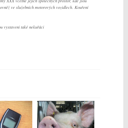
rmy XXX včetně jejich společných prostor, kde jsou
rovněž ve služebních motorových vozidlech. Kouření
ou vystaveni také nekuřáci