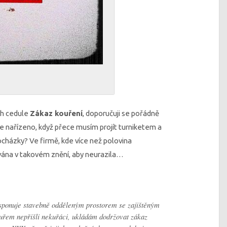
ch cedule
Zákaz kouření
, doporučuji se pořádně
je nařízeno, když přece musím projít turniketem a
ocházky? Ve firmě, kde více než polovina
ávána v takovém znění, aby neurazila…
sponuje stavebně odděleným prostorem se zajištěným
ouřem nepřišli nekuřáci, ukládám dodržovat zákaz