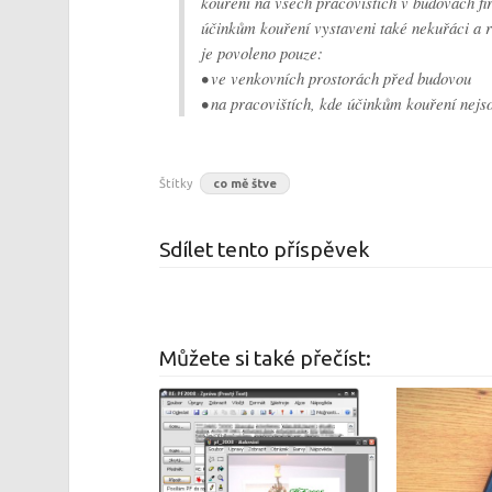
kouření na všech pracovištích v budovách fi
účinkům kouření vystaveni také nekuřáci a 
je povoleno pouze:
• ve venkovních prostorách před budovou
• na pracovištích, kde účinkům kouření nejs
Štítky
co mě štve
Sdílet tento příspěvek
Můžete si také přečíst: