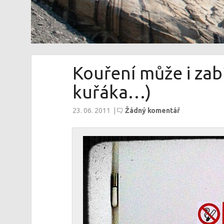
Kouření může i zabí
kuřáka…)
23. 06. 2011
|
Žádný komentář