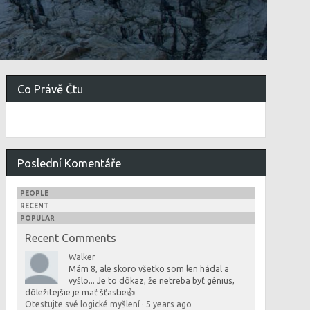
Co Právě Čtu
Poslední Komentáře
PEOPLE
RECENT
POPULAR
Recent Comments
Walker
Mám 8, ale skoro všetko som len hádal a
vyšlo... Je to dôkaz, že netreba byť génius,
dôležitejšie je mať šťastie👍
Otestujte své logické myšlení
·
5 years ago