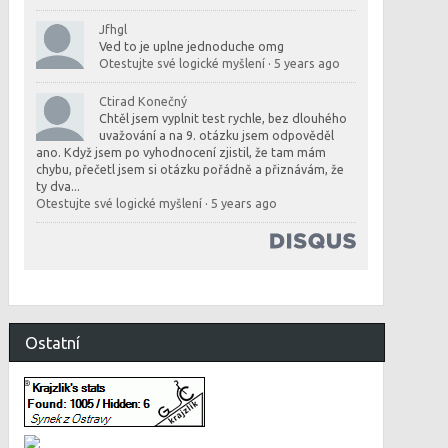
Jfhgl
Ved to je uplne jednoduche omg
Otestujte své logické myšlení
·
5 years ago
Ctirad Konečný
Chtěl jsem vyplnit test rychle, bez dlouhého
uvažování a na 9. otázku jsem odpověděl
ano. Když jsem po vyhodnocení zjistil, že tam mám
chybu, přečetl jsem si otázku pořádně a přiznávám, že
ty dva...
Otestujte své logické myšlení
·
5 years ago
Ostatní