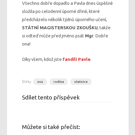
Všechno dobře dopadlo a Pavla dnes úspěšně
složila po celodenní úporné dřině, které
předcházelo několik týdnů úporného učení,
STÁTNÍ MAGISTERSKOU ZKOUŠKU
, takže
si odteď může před jméno psát
Mgr
. Dobře
ona!
Díky všem, kdož jste
fandili Pavle
.
Štítky
osu
rodina
statnice
Sdílet tento příspěvek
Můžete si také přečíst: