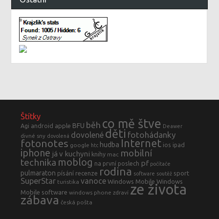
Štítky
co mě štve
běh
BFU
Agi
android
apple
Deawer
děti
fotohádanky
dovolené
divné sny
dovolená
fotonotes
Internet
hudba
ios
ipad
google
htc
iphone
mobilní
já v kuchyni
knihy
mac
moblog
technika
pf
na první poslech
počítače
rodina
pulmaraton
písání
recenze
sport
software
soutěž
SuperStar
vanoce
Windows Mobile
Windows
turistika
ze života
Mobile software
windows phone
zdraví
zábava
česká pošta