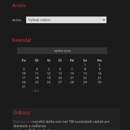
Archiv
Archiv
Kalendář
SRPEN 2026
Po
Út
St
Čt
Pá
So
Ne
1
2
3
4
5
6
7
8
9
10
11
12
13
14
15
16
17
18
19
20
21
22
23
24
25
26
27
28
29
30
31
« Bře
Odkazy
Razitkuj.cz
– největší sbírka více než 700 turistických razítek pro
sběratele a nadšence