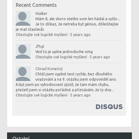
Recent Comments
Walker
Mám 8, ale skoro všetko som len hádal a vyšlo...
Je to dôkaz, že netreba byť génius, dôležitejšie
je mať šťastie👍
Otestujte své logické myšlení
·
5 years ago
Jfhgl
Ved to je uplne jednoduche omg
Otestujte své logické myšlení
·
5 years ago
Ctirad Konečný
Chtěl jsem vyplnit test rychle, bez dlouhého
uvažování a na 9. otázku jsem odpověděl ano.
Když jsem po vyhodnocení zjistil, že tam mám chybu,
přečetl jsem si otázku pořádně a přiznávám, že ty dva...
Otestujte své logické myšlení
·
5 years ago
Ostatní