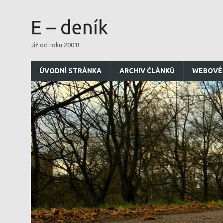
E – deník
Již od roku 2001!
ÚVODNÍ STRÁNKA
ARCHIV ČLÁNKŮ
WEBOVÉ