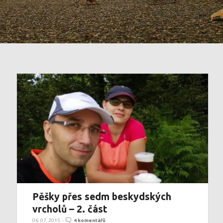
Pěšky přes sedm beskydských
vrcholů – 2. část
06. 07. 2015
-
4 komentářů