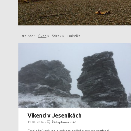
Jste Zde :
Úvod
»
Štítek »
Turistika
Víkend v Jeseníkách
11. 04. 2016
-
Žádný komentář
Společný rok se s rokem sešel a my se rozhodli