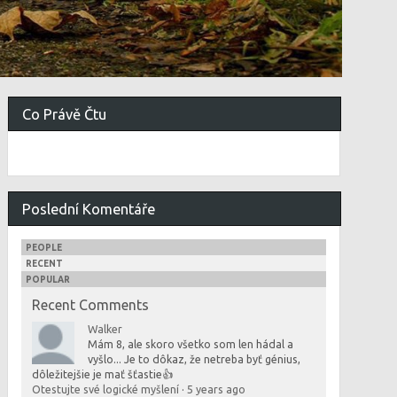
Co Právě Čtu
Poslední Komentáře
PEOPLE
RECENT
POPULAR
Recent Comments
Walker
Mám 8, ale skoro všetko som len hádal a
vyšlo... Je to dôkaz, že netreba byť génius,
dôležitejšie je mať šťastie👍
Otestujte své logické myšlení
·
5 years ago