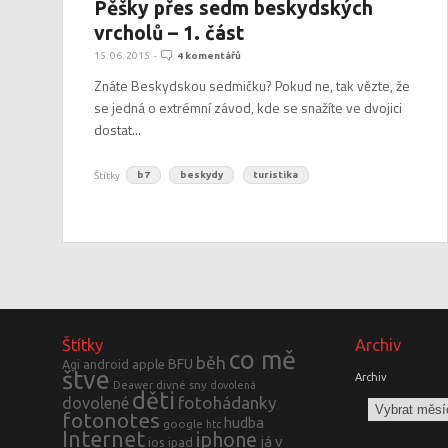
Pěšky přes sedm beskydských
vrcholů – 1. část
15. 06. 2015
-
4 komentářů
Znáte Beskydskou sedmičku? Pokud ne, tak vězte, že
se jedná o extrémní závod, kde se snažíte ve dvojici
dostat...
Štítky
b7
beskydy
turistika
Štítky
Archiv
co mě
běh
BFU
Agi
android
apple
štve
Archiv
divné sny
Deawer
dovolená
děti
fotohádanky
dovolené
fotonotes
hudba
google
htc
Internet
iphone
já v
ios
ipad