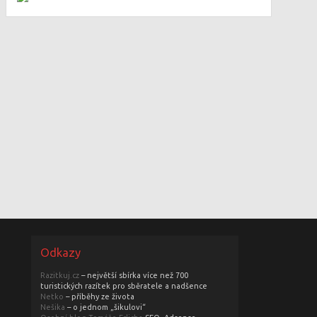
Odkazy
Razitkuj.cz
– největší sbírka více než 700
turistických razítek pro sběratele a nadšence
Netko
– příběhy ze života
Nešika
– o jednom „šikulovi“