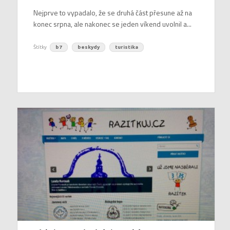
Nejprve to vypadalo, že se druhá část přesune až na
konec srpna, ale nakonec se jeden víkend uvolnil a...
Štítky
b7
beskydy
turistika