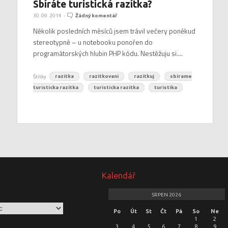
Sbíráte turistická razítka?
30. 09. 2014
-
Žádný komentář
Několik posledních měsíců jsem trávil večery poněkud
stereotypně – u notebooku ponořen do
programátorských hlubin PHP kódu. Nestěžuju si....
Štítky
razitka
razitkovani
razitkuj
sbirame
turisticka razitka
turisticka razitka
turistika
Kalendář
SRPEN 2026
Po
Út
St
Čt
Pá
So
Ne
1
2
3
4
5
6
7
8
9