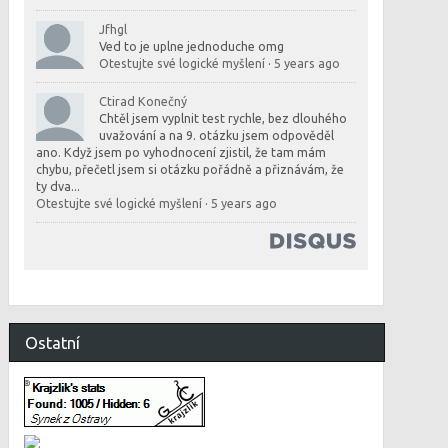
Jfhgl
Ved to je uplne jednoduche omg
Otestujte své logické myšlení
·
5 years ago
Ctirad Konečný
Chtěl jsem vyplnit test rychle, bez dlouhého
uvažování a na 9. otázku jsem odpověděl
ano. Když jsem po vyhodnocení zjistil, že tam mám
chybu, přečetl jsem si otázku pořádně a přiznávám, že
ty dva...
Otestujte své logické myšlení
·
5 years ago
Ostatní