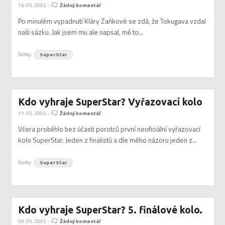
16. 05. 2005
-
Žádný komentář
Po minulém vypadnutí Kláry Zaňkové se zdá, že Tokugava vzdal
naši sázku. Jak jsem mu ale napsal, mě to...
Štítky
SuperStar
Kdo vyhraje SuperStar? Vyřazovací kolo
11. 05. 2005
-
Žádný komentář
Včera proběhlo bez účasti porotců první neoficiální vyřazovací
kolo SuperStar. Jeden z finalistů a dle mého názoru jeden z...
Štítky
SuperStar
Kdo vyhraje SuperStar? 5. finálové kolo.
08. 05. 2005
-
Žádný komentář