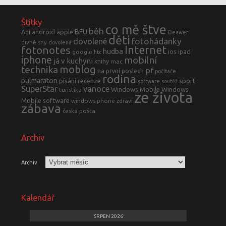
Štítky
co mě štve
běh
BFU
Agi
android
apple
Deawer
děti
fotohádanky
dovolené
divné sny
dovolená
fotonotes
Internet
hudba
ios
ipad
google
htc
iphone
mobilní
já v kuchyni
knihy
mac
moblog
technika
pf
na první poslech
počítače
rodina
pulmaraton
písání
recenze
sport
software
soutěž
SuperStar
vanoce
Windows Mobile
Windows
turistika
ze života
Mobile software
windows phone
zdraví
zábava
česká pošta
Archiv
Archiv
Kalendář
SRPEN 2026