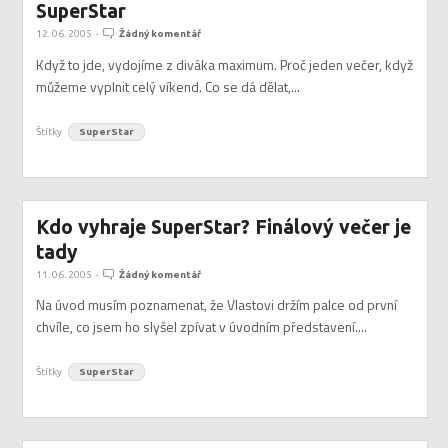
SuperStar
12. 06. 2005
-
Žádný komentář
Když to jde, vydojíme z diváka maximum. Proč jeden večer, když
můžeme vyplnit celý víkend. Co se dá dělat,...
Štítky
SuperStar
Kdo vyhraje SuperStar? Finálový večer je
tady
11. 06. 2005
-
Žádný komentář
Na úvod musím poznamenat, že Vlastovi držím palce od první
chvíle, co jsem ho slyšel zpívat v úvodním představení....
Štítky
SuperStar