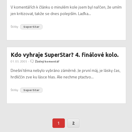
V komentářích k článku o minulém kole jsem byl nařčen, že umím
jen kritizovat, takže se dnes polepším. Laďka...
Štítky
SuperStar
Kdo vyhraje SuperStar? 4. finálové kolo.
01. 05. 2005
-
Žádný komentář
Dnešní téma nebylo vybráno záměrně. Je první máj, je lásky čas,
hrdliččin zve ku lásce hlas. Ale nechme ptactvo...
Štítky
SuperStar
1
2