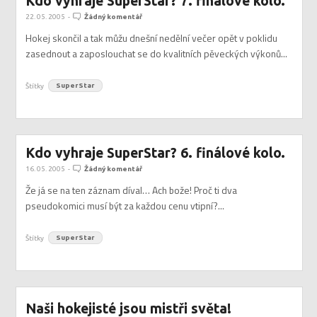
Kdo vyhraje SuperStar? 7. finálové kolo.
22. 05. 2005
-
Žádný komentář
Hokej skončil a tak můžu dnešní nedělní večer opět v poklidu
zasednout a zaposlouchat se do kvalitních pěveckých výkonů...
Štítky
SuperStar
Kdo vyhraje SuperStar? 6. finálové kolo.
16. 05. 2005
-
Žádný komentář
Že já se na ten záznam díval… Ach bože! Proč ti dva
pseudokomici musí být za každou cenu vtipní?...
Štítky
SuperStar
Naši hokejisté jsou mistři světa!