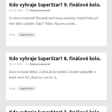
Kdo vyhraje SuperStar? 9. finálové kolo.
05. 06. 2005
-
Žádný komentář
Co dnes hodnotit? Muzikál není moje parketa, i když třeba při
Hair těžce ujíždím. Šaty? Těžko. Na prsa vede...
Štítky
SuperStar
Kdo vyhraje SuperStar? 8. finálové kolo.
29. 05. 2005
-
Žádný komentář
Dnes to bude těžké. Začíná jít do tuhého. Dnešní odpadlík si
bude moci říct „Bylo to o prsa“ a...
Štítky
SuperStar