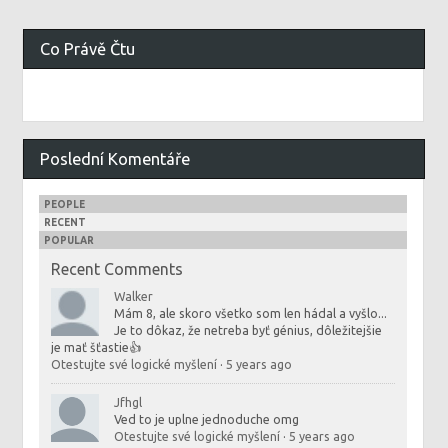
Co Právě Čtu
Poslední Komentáře
PEOPLE
RECENT
POPULAR
Recent Comments
Walker
Mám 8, ale skoro všetko som len hádal a vyšlo...
Je to dôkaz, že netreba byť génius, dôležitejšie
je mať šťastie👍
Otestujte své logické myšlení
·
5 years ago
Jfhgl
Ved to je uplne jednoduche omg
Otestujte své logické myšlení
·
5 years ago