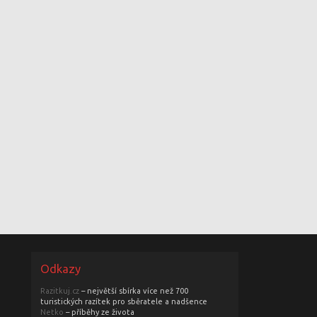
Odkazy
Razitkuj.cz
– největší sbírka více než 700
turistických razítek pro sběratele a nadšence
Netko
– příběhy ze života