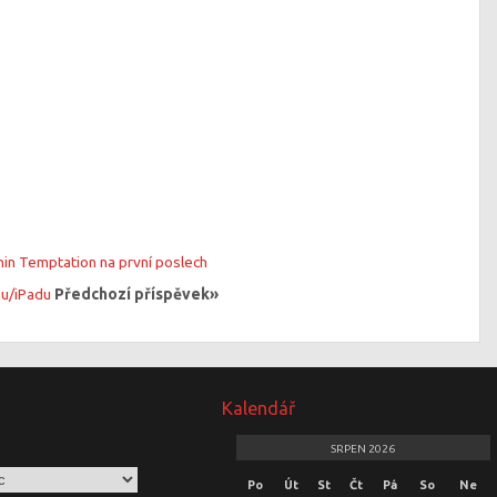
hin Temptation na první poslech
nu/iPadu
Předchozí příspěvek»
Kalendář
SRPEN 2026
Po
Út
St
Čt
Pá
So
Ne