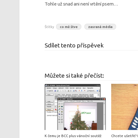
Tohle už snad ani není vrtění psem…
Štítky
co mě štve
zasraná média
Sdílet tento příspěvek
Můžete si také přečíst:
K čemu je BCC plus vánoční soutěž
Chcete ušetřit? R