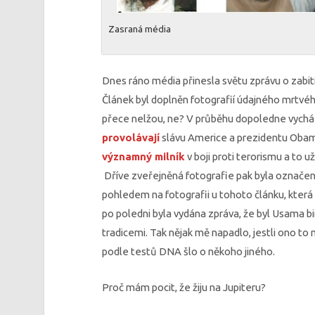
Zasraná média
Dnes ráno média přinesla světu zprávu o zabití
Článek byl doplněn fotografií údajného mrtvého
přece nelžou, ne? V průběhu dopoledne vycház
provolávají
slávu Americe a prezidentu Obamo
významný milník
v boji proti terorismu a to u
Dříve zveřejněná fotografie pak byla označe
pohledem na fotografii u tohoto článku, která
po poledni byla vydána zpráva, že byl Usama bi
tradicemi. Tak nějak mě napadlo, jestli ono to 
podle testů DNA šlo o někoho jiného.
Proč mám pocit, že žiju na Jupiteru?