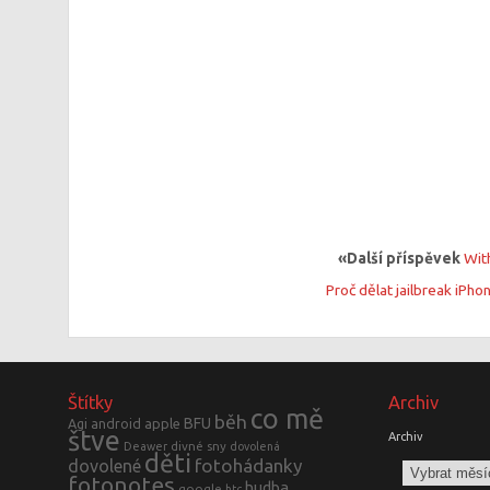
«Další příspěvek
Wit
Proč dělat jailbreak iPho
Štítky
Archiv
co mě
běh
BFU
Agi
android
apple
štve
Archiv
divné sny
Deawer
dovolená
děti
fotohádanky
dovolené
fotonotes
hudba
google
htc