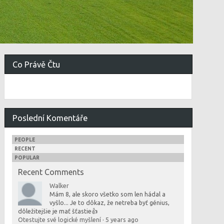
Co Právě Čtu
Poslední Komentáře
PEOPLE
RECENT
POPULAR
Recent Comments
Walker
Mám 8, ale skoro všetko som len hádal a
vyšlo... Je to dôkaz, že netreba byť génius,
dôležitejšie je mať šťastie👍
Otestujte své logické myšlení
·
5 years ago