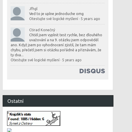
Jfhgl
Ved to je uplne jednoduche omg
Otestujte své logické myšlení
·
5 years ago
Ctirad Konečný
Chtěl jsem vyplnit test rychle, bez dlouhého
uvažování a na 9. otázku jsem odpověděl
ano. Když jsem po vyhodnocení zjistil, že tam mám
chybu, přečetl jsem si otázku pořádně a přiznávám, že
ty dva...
Otestujte své logické myšlení
·
5 years ago
Ostatní