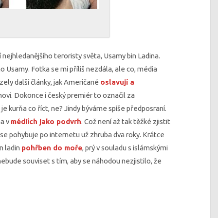
 nejhledanějšího teroristy světa, Usamy bin Ladina.
 Usamy. Fotka se mi příliš nezdála, ale co, média
ely další články, jak Američané
oslavují a
vi. Dokonce i český premiér to označil za
ž je kurňa co říct, ne? Jindy býváme spíše předposraní.
na v
médiích jako podvrh
. Což není až tak těžké zjistit
 se pohybuje po internetu už zhruba dva roky. Krátce
n ladin
pohřben do moře
, prý v souladu s islámskými
nebude souviset s tím, aby se náhodou nezjistilo, že