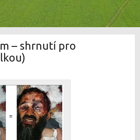
m – shrnutí pro
elkou)