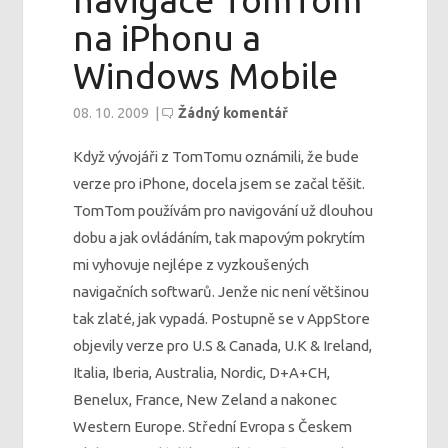
navigace TomTom
na iPhonu a
Windows Mobile
08. 10. 2009
|
Žádný komentář
Když vývojáři z TomTomu oznámili, že bude
verze pro iPhone, docela jsem se začal těšit.
TomTom používám pro navigování už dlouhou
dobu a jak ovládáním, tak mapovým pokrytím
mi vyhovuje nejlépe z vyzkoušených
navigačních softwarů. Jenže nic není většinou
tak zlaté, jak vypadá. Postupně se v AppStore
objevily verze pro U.S & Canada, U.K & Ireland,
Italia, Iberia, Australia, Nordic, D+A+CH,
Benelux, France, New Zeland a nakonec
Western Europe. Střední Evropa s Českem