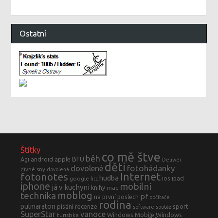
Ostatní
Štítky
co mě štve
běh
BFU
Agi
android
apple
Deawer
děti
fotohádanky
dovolené
divné sny
dovolená
fotonotes
Internet
hudba
ios
ipad
google
htc
iphone
mobilní
já v kuchyni
knihy
mac
moblog
technika
pf
na první poslech
počítače
rodina
pulmaraton
písání
recenze
sport
software
soutěž
SuperStar
vanoce
Windows Mobile
Windows
turistika