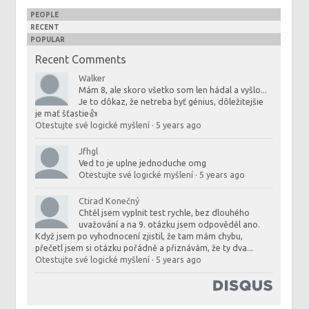
PEOPLE
RECENT
POPULAR
Recent Comments
Walker
Mám 8, ale skoro všetko som len hádal a vyšlo...
Je to dôkaz, že netreba byť génius, dôležitejšie
je mať šťastie👍
Otestujte své logické myšlení
·
5 years ago
Jfhgl
Ved to je uplne jednoduche omg
Otestujte své logické myšlení
·
5 years ago
Ctirad Konečný
Chtěl jsem vyplnit test rychle, bez dlouhého
uvažování a na 9. otázku jsem odpověděl ano.
Když jsem po vyhodnocení zjistil, že tam mám chybu,
přečetl jsem si otázku pořádně a přiznávám, že ty dva...
Otestujte své logické myšlení
·
5 years ago