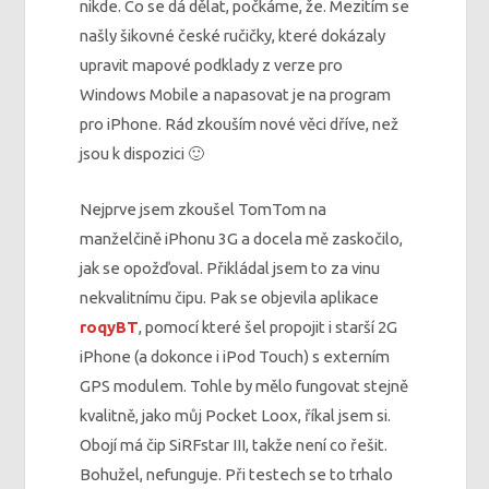
nikde. Co se dá dělat, počkáme, že. Mezitím se
našly šikovné české ručičky, které dokázaly
upravit mapové podklady z verze pro
Windows Mobile a napasovat je na program
pro iPhone. Rád zkouším nové věci dříve, než
jsou k dispozici 🙂
Nejprve jsem zkoušel TomTom na
manželčině iPhonu 3G a docela mě zaskočilo,
jak se opožďoval. Přikládal jsem to za vinu
nekvalitnímu čipu. Pak se objevila aplikace
roqyBT
, pomocí které šel propojit i starší 2G
iPhone (a dokonce i iPod Touch) s externím
GPS modulem. Tohle by mělo fungovat stejně
kvalitně, jako můj Pocket Loox, říkal jsem si.
Obojí má čip SiRFstar III, takže není co řešit.
Bohužel, nefunguje. Při testech se to trhalo