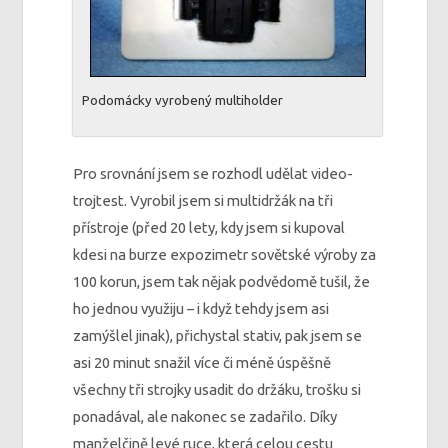
Podomácky vyrobený multiholder
Pro srovnání jsem se rozhodl udělat video-
trojtest. Vyrobil jsem si multidržák na tři
přístroje (před 20 lety, kdy jsem si kupoval
kdesi na burze expozimetr sovětské výroby za
100 korun, jsem tak nějak podvědomě tušil, že
ho jednou využiju – i když tehdy jsem asi
zamýšlel jinak), přichystal stativ, pak jsem se
asi 20 minut snažil více či méně úspěšně
všechny tři strojky usadit do držáku, trošku si
ponadával, ale nakonec se zadařilo. Díky
manželčině levé ruce, která celou cestu