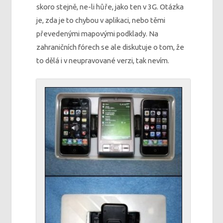
skoro stejně, ne-li hůře, jako ten v 3G. Otázka
je, zda je to chybou v aplikaci, nebo těmi
převedenými mapovými podklady. Na
zahraničních fórech se ale diskutuje o tom, že
to dělá i v neupravované verzi, tak nevím.