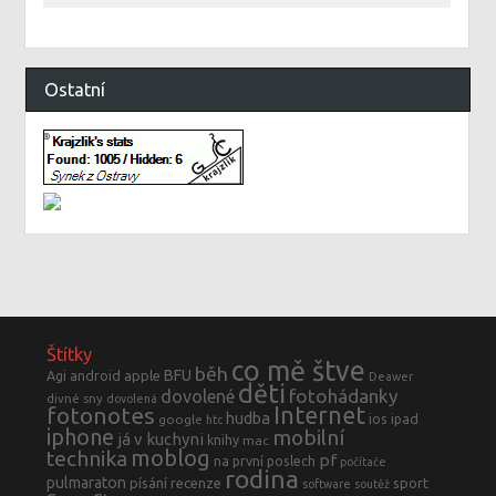
Ostatní
Štítky
co mě štve
běh
BFU
Agi
android
apple
Deawer
děti
fotohádanky
dovolené
divné sny
dovolená
fotonotes
Internet
hudba
ios
ipad
google
htc
iphone
mobilní
já v kuchyni
knihy
mac
moblog
technika
pf
na první poslech
počítače
rodina
pulmaraton
písání
recenze
sport
software
soutěž