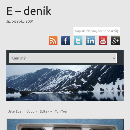
E – deník
Již od roku 2001!
Jste Zde :
Úvod
»
Štítek »
TomTom