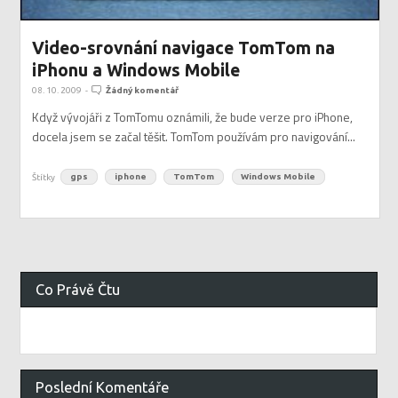
Video-srovnání navigace TomTom na
iPhonu a Windows Mobile
08. 10. 2009
-
Žádný komentář
Když vývojáři z TomTomu oznámili, že bude verze pro iPhone,
docela jsem se začal těšit. TomTom používám pro navigování...
Štítky
gps
iphone
TomTom
Windows Mobile
Co Právě Čtu
Poslední Komentáře