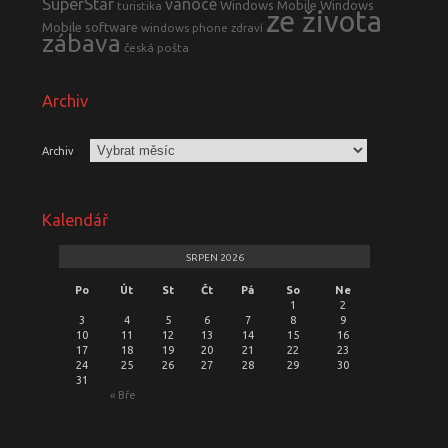
SuperStar
vanoce
Windows Mobile
Windows
turistika
ze života
Mobile software
windows phone
zdraví
zábava
česká pošta
Archiv
Archiv
Kalendář
SRPEN 2026
Po
Út
St
Čt
Pá
So
Ne
1
2
3
4
5
6
7
8
9
10
11
12
13
14
15
16
17
18
19
20
21
22
23
24
25
26
27
28
29
30
31
« Bře