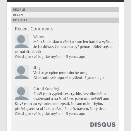
PEOPLE
RECENT
POPULAR
Recent Comments
Walker
Mám 8, ale skoro všetko som len hádal a vyšlo...
Je to dôkaz, že netreba byť génius, dôležitejšie
je mať šťastie👍
Otestujte své logické myšlení
·
5 years ago
Jfhgl
Ved to je uplne jednoduche omg
Otestujte své logické myšlení
·
5 years ago
Ctirad Konečný
Chtěl jsem vyplnit test rychle, bez dlouhého
uvažování a na 9. otázku jsem odpověděl ano.
Když jsem po vyhodnocení zjistil, že tam mám chybu,
přečetl jsem si otázku pořádně a přiznávám, že ty dva...
Otestujte své logické myšlení
·
5 years ago