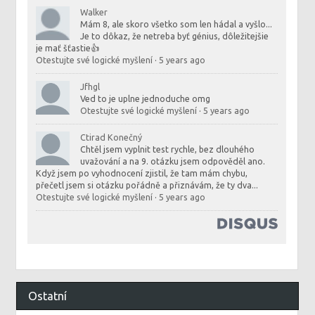
Walker
Mám 8, ale skoro všetko som len hádal a vyšlo...
Je to dôkaz, že netreba byť génius, dôležitejšie
je mať šťastie👍
Otestujte své logické myšlení
·
5 years ago
Jfhgl
Ved to je uplne jednoduche omg
Otestujte své logické myšlení
·
5 years ago
Ctirad Konečný
Chtěl jsem vyplnit test rychle, bez dlouhého
uvažování a na 9. otázku jsem odpověděl ano.
Když jsem po vyhodnocení zjistil, že tam mám chybu,
přečetl jsem si otázku pořádně a přiznávám, že ty dva...
Otestujte své logické myšlení
·
5 years ago
Ostatní