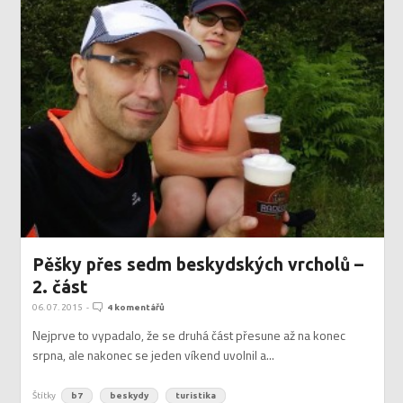
Pěšky přes sedm beskydských vrcholů –
2. část
06. 07. 2015
-
4 komentářů
Nejprve to vypadalo, že se druhá část přesune až na konec
srpna, ale nakonec se jeden víkend uvolnil a...
Štítky
b7
beskydy
turistika