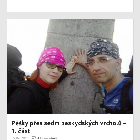
Pěšky přes sedm beskydských vrcholů –
1. část
15. 06. 2015
-
4 komentářů