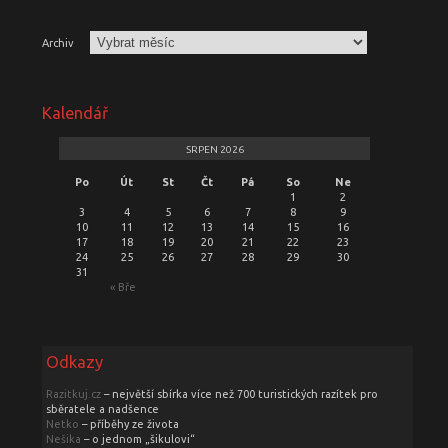
Archiv
Kalendář
SRPEN 2026
Po
Út
St
Čt
Pá
So
Ne
1
2
3
4
5
6
7
8
9
10
11
12
13
14
15
16
17
18
19
20
21
22
23
24
25
26
27
28
29
30
31
« Bře
Odkazy
Razitkuj.cz
– největší sbírka více než 700 turistických razítek pro
sběratele a nadšence
Netko
– příběhy ze života
Nešika
– o jednom „šikulovi“