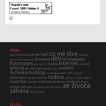
Štítky
co mě štve
běh
BFU
Agi
android
apple
Deawer
děti
fotohádanky
dovolené
divné sny
dovolená
fotonotes
Internet
hudba
ios
ipad
google
htc
iphone
mobilní
já v kuchyni
knihy
mac
moblog
technika
pf
na první poslech
počítače
rodina
pulmaraton
písání
recenze
sport
software
soutěž
SuperStar
vanoce
Windows Mobile
Windows
turistika
ze života
Mobile software
windows phone
zdraví
zábava
česká pošta
Archiv