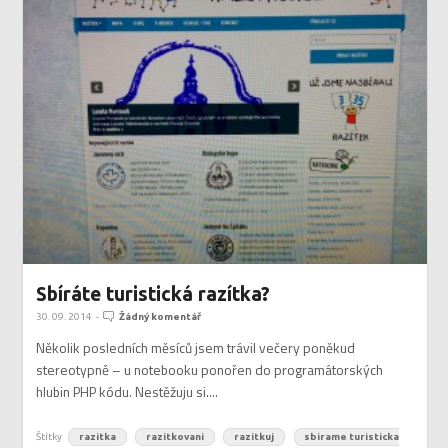
Sbíráte turistická razítka?
30. 09. 2014
-
Žádný komentář
Několik posledních měsíců jsem trávil večery poněkud
stereotypně – u notebooku ponořen do programátorských
hlubin PHP kódu. Nestěžuju si....
Štítky
razitka
razitkovani
razitkuj
sbirame turisticka