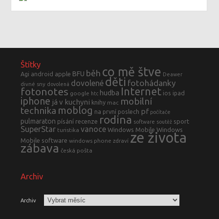
Štítky
co mě štve
běh
BFU
Agi
android
apple
Deawer
děti
fotohádanky
dovolené
divné sny
dovolená
fotonotes
Internet
hudba
ios
ipad
google
htc
iphone
mobilní
já v kuchyni
knihy
mac
moblog
technika
pf
na první poslech
počítače
rodina
pulmaraton
písání
recenze
sport
software
soutěž
SuperStar
vanoce
Windows Mobile
Windows
turistika
ze života
Mobile software
windows phone
zdraví
zábava
česká pošta
Archiv
Archiv