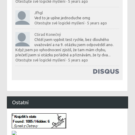
Otestujte své logické myšlení
·
5 years ago
Jfhgl
Ved to je uplne jednoduche omg
Otestujte své logické myšlení
·
5 years ago
Ctirad Konečný
Chtěl jsem vyplnit test rychle, bez dlouhého
uvažování a na 9. otázku jsem odpověděl ano.
Když jsem po vyhodnocení zjistil, že tam mám chybu,
přečetl jsem si otázku pořádně a přiznávám, že ty dva...
Otestujte své logické myšlení
·
5 years ago
Ostatní