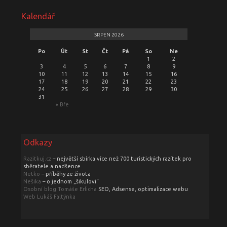
Kalendář
SRPEN 2026
Po
Út
St
Čt
Pá
So
Ne
1
2
3
4
5
6
7
8
9
10
11
12
13
14
15
16
17
18
19
20
21
22
23
24
25
26
27
28
29
30
31
« Bře
Odkazy
Razitkuj.cz
– největší sbírka více než 700 turistických razítek pro
sběratele a nadšence
Netko
– příběhy ze života
Nešika
– o jednom „šikulovi“
Osobní blog Tomáše Erlicha
SEO, Adsense, optimalizace webu
Web Lukáš Faltýnka