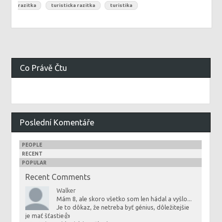
razitka
turisticka razitka
turistika
Co Právě Čtu
Poslední Komentáře
PEOPLE
RECENT
POPULAR
Recent Comments
Walker
Mám 8, ale skoro všetko som len hádal a vyšlo...
Je to dôkaz, že netreba byť génius, dôležitejšie
je mať šťastie👍