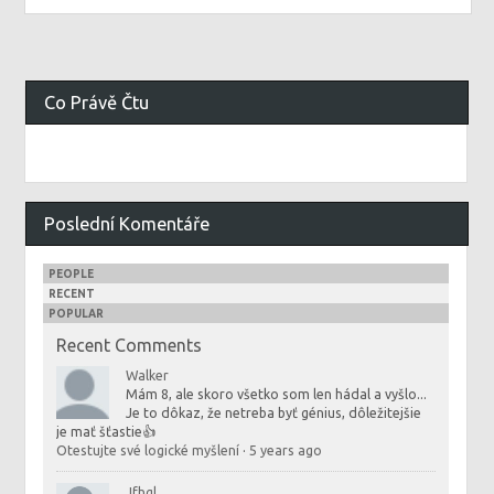
Co Právě Čtu
Poslední Komentáře
PEOPLE
RECENT
POPULAR
Recent Comments
Walker
Mám 8, ale skoro všetko som len hádal a vyšlo...
Je to dôkaz, že netreba byť génius, dôležitejšie
je mať šťastie👍
Otestujte své logické myšlení
·
5 years ago
Jfhgl