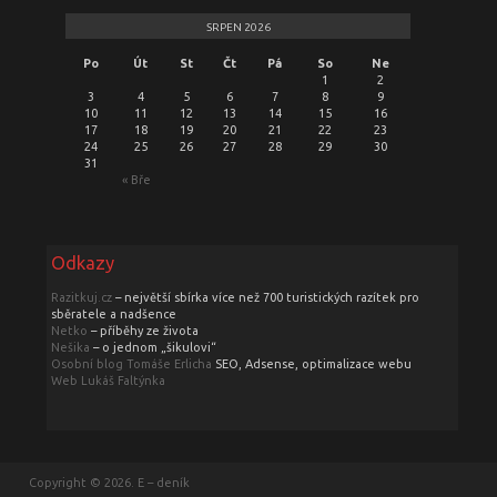
SRPEN 2026
Po
Út
St
Čt
Pá
So
Ne
1
2
3
4
5
6
7
8
9
10
11
12
13
14
15
16
17
18
19
20
21
22
23
24
25
26
27
28
29
30
31
« Bře
Odkazy
Razitkuj.cz
– největší sbírka více než 700 turistických razítek pro
sběratele a nadšence
Netko
– příběhy ze života
Nešika
– o jednom „šikulovi“
Osobní blog Tomáše Erlicha
SEO, Adsense, optimalizace webu
Web Lukáš Faltýnka
Copyright © 2026. E – deník