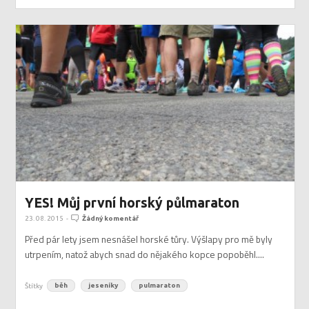
YES! Můj první horský půlmaraton
23. 08. 2015
-
Žádný komentář
Před pár lety jsem nesnášel horské tůry. Výšlapy pro mě byly
utrpením, natož abych snad do nějakého kopce popoběhl....
Štítky
běh
jeseníky
pulmaraton