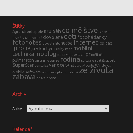
Štítky
co mě štve
běh
BFU
Agi
android
apple
Deawer
děti
fotohádanky
dovolené
divné sny
dovolená
fotonotes
Internet
hudba
ios
ipad
google
htc
iphone
mobilní
já v kuchyni
knihy
mac
moblog
technika
pf
na první poslech
počítače
rodina
pulmaraton
písání
recenze
sport
software
soutěž
SuperStar
vanoce
Windows Mobile
Windows
turistika
ze života
Mobile software
windows phone
zdraví
zábava
česká pošta
Archiv
Archiv
Kalendář