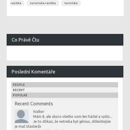
razitka
turisticka razitka
turistika
Co Právě Čtu
Poslední Komentáře
PEOPLE
RECENT
POPULAR
Recent Comments
Walker
Mám 8, ale skoro všetko som len hádal a vyšlo...
Je to dôkaz, že netreba byť génius, dôležitejšie
je mať šťastie👍