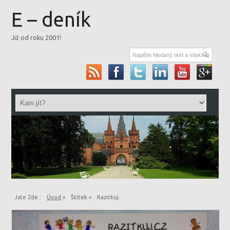
E – deník
Již od roku 2001!
Jste Zde :
Úvod
»
Štítek »
Razitkuj