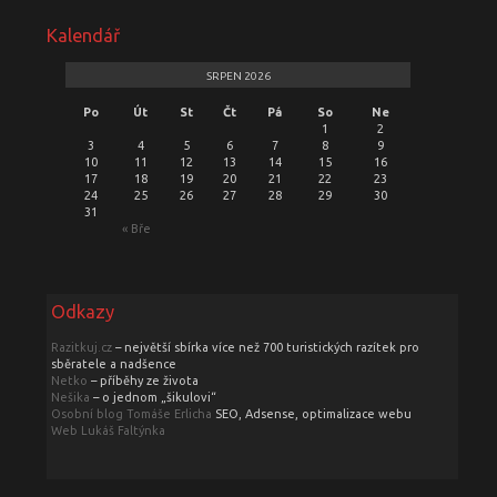
Kalendář
SRPEN 2026
Po
Út
St
Čt
Pá
So
Ne
1
2
3
4
5
6
7
8
9
10
11
12
13
14
15
16
17
18
19
20
21
22
23
24
25
26
27
28
29
30
31
« Bře
Odkazy
Razitkuj.cz
– největší sbírka více než 700 turistických razítek pro
sběratele a nadšence
Netko
– příběhy ze života
Nešika
– o jednom „šikulovi“
Osobní blog Tomáše Erlicha
SEO, Adsense, optimalizace webu
Web Lukáš Faltýnka