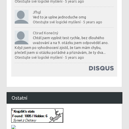
Otestujte své logické myšlení
·
5 years ago
Jfhgl
Ved to je uplne jednoduche omg
Otestujte své logické myšlení
·
5 years ago
Ctirad Konečný
Chtěl jsem vyplnit test rychle, bez dlouhého
uvažování a na 9. otázku jsem odpověděl ano.
Když jsem po vyhodnocení zjistil, že tam mám chybu,
přečetl jsem si otázku pořádně a přiznávám, že ty dva...
Otestujte své logické myšlení
·
5 years ago
Ostatní