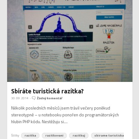
Sbíráte turistická razítka?
30. 09. 2014
-
Žádný komentář
Několik posledních měsíců jsem trávil večery poněkud
stereotypně – u notebooku ponořen do programátorských
hlubin PHP kódu. Nestěžuju si....
Štítky
razitka
razitkovani
razitkuj
sbirame turisticka