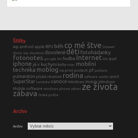
Štítky
co mě štve
běh
BFU
Agi
android
apple
Deawer
děti
fotohádanky
dovolené
divné sny
dovolená
fotonotes
Internet
hudba
ios
ipad
google
htc
iphone
mobilní
já v kuchyni
knihy
mac
moblog
technika
pf
na první poslech
počítače
rodina
pulmaraton
písání
recenze
sport
software
soutěž
SuperStar
vanoce
Windows Mobile
Windows
turistika
ze života
Mobile software
windows phone
zdraví
zábava
česká pošta
Archiv
Archiv