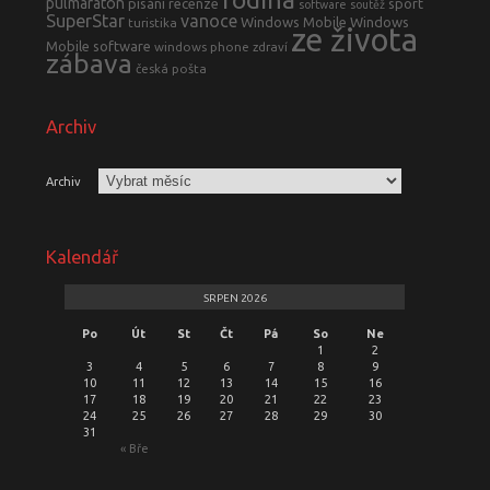
pulmaraton
písání
recenze
sport
software
soutěž
SuperStar
vanoce
Windows Mobile
Windows
turistika
ze života
Mobile software
windows phone
zdraví
zábava
česká pošta
Archiv
Archiv
Kalendář
SRPEN 2026
Po
Út
St
Čt
Pá
So
Ne
1
2
3
4
5
6
7
8
9
10
11
12
13
14
15
16
17
18
19
20
21
22
23
24
25
26
27
28
29
30
31
« Bře