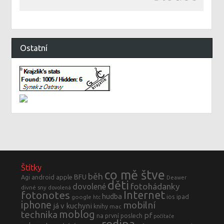
Ostatní
Štítky
co mě štve
běh
BFU
Agi
android
apple
Deawer
děti
fotohádanky
dovolené
divné sny
dovolená
fotonotes
Internet
hudba
ios
ipad
google
htc
iphone
mobilní
já v kuchyni
knihy
mac
moblog
technika
pf
na první poslech
počítače
rodina