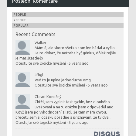
Poslední Komentáře
PEOPLE
RECENT
POPULAR
Recent Comments
Walker
Mám 8, ale skoro všetko som len hádal a vyšlo...
Je to dôkaz, že netreba byť génius, dôležitejšie
je mať šťastie👍
Otestujte své logické myšlení
·
5 years ago
Jfhgl
Ved to je uplne jednoduche omg
Otestujte své logické myšlení
·
5 years ago
Ctirad Konečný
Chtěl jsem vyplnit test rychle, bez dlouhého
uvažování a na 9. otázku jsem odpověděl ano.
Když jsem po vyhodnocení zjistil, že tam mám chybu,
přečetl jsem si otázku pořádně a přiznávám, že ty dva...
Otestujte své logické myšlení
·
5 years ago