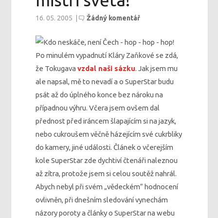
mistři světa!
16. 05. 2005
|
Žádný komentář
Po minulém vypadnutí Kláry Zaňkové se zdá,
že Tokugava
vzdal naši sázku
. Jak jsem mu
ale napsal, mě to nevadí a o SuperStar budu
psát až do úplného konce bez nároku na
případnou výhru. Včera jsem ovšem dal
přednost před iráncem šlapajícím si na jazyk,
nebo cukroušem věčně házejícím své cukrbliky
do kamery, jiné události. Článek o včerejším
kole SuperStar zde dychtiví čtenáři naleznou
až zítra, protože jsem si celou soutěž nahrál.
Abych nebyl při svém „vědeckém“ hodnocení
ovlivněn, při dnešním sledování vynechám
názory poroty a články o SuperStar na webu