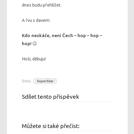
dnes budu přehlížet.
A řvu s davem:
Kdo neskáče, není Čech – hop – hop –
hop!
😉
Hoši, děkuju!
Štítky
SuperStar
Sdílet tento příspěvek
Můžete si také přečíst: