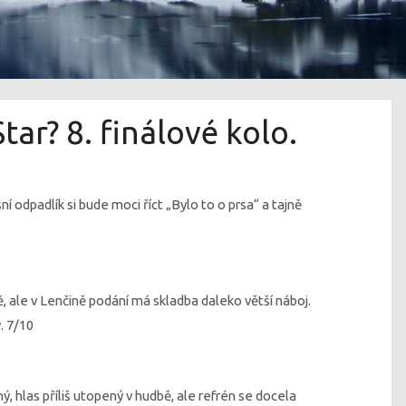
ar? 8. finálové kolo.
í odpadlík si bude moci říct „Bylo to o prsa“ a tajně
 ale v Lenčině podání má skladba daleko větší náboj.
. 7/10
, hlas příliš utopený v hudbě, ale refrén se docela