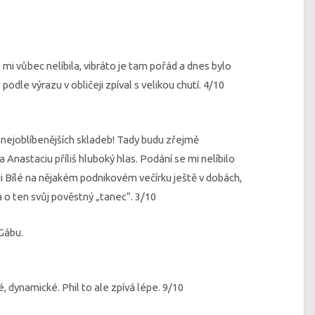
i vůbec nelíbila, vibráto je tam pořád a dnes bylo
 podle výrazu v obličeji zpíval s velikou chutí. 4/10
h nejoblíbenějších skladeb! Tady budu zřejmě
nastaciu příliš hluboký hlas. Podání se mi nelíbilo
ii Bílé na nějakém podnikovém večírku ještě v dobách,
a o ten svůj pověstný „tanec“. 3/10
 Gábu.
té, dynamické. Phil to ale zpívá lépe. 9/10