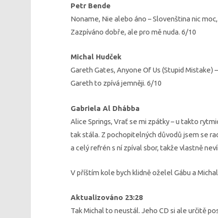
Petr Bende
Noname, Nie alebo áno – Slovenština nic moc, as
Zazpíváno dobře, ale pro mě nuda. 6/10
Michal Hudček
Gareth Gates, Anyone Of Us (Stupid Mistake) –
Gareth to zpívá jemněji. 6/10
Gabriela Al Dhábba
Alice Springs, Vrať se mi zpátky – u takto rytm
tak stála. Z pochopitelných důvodů jsem se radě
a celý refrén s ní zpíval sbor, takže vlastně ne
V příštím kole bych klidně oželel Gábu a Michal
Aktualizováno 23:28
Tak Michal to neustál. Jeho CD si ale určitě po