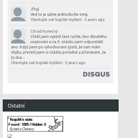
Jfhgl
Ved to je uplne jednoduche omg
Otestujte své logické myšlení
·
5 years ago
Ctirad Konečný
Chtěl jsem vyplnit test rychle, bez dlouhého
uvažování a na 9. otázku jsem odpověděl
ano. Když jsem po vyhodnocení zjistil, že tam mám
chybu, přečetl jsem si otázku pořádně a přiznávám, že
ty dva...
Otestujte své logické myšlení
·
5 years ago
Ostatní