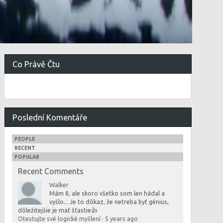
Co Právě Čtu
Poslední Komentáře
PEOPLE
RECENT
POPULAR
Recent Comments
Walker
Mám 8, ale skoro všetko som len hádal a
vyšlo... Je to dôkaz, že netreba byť génius,
dôležitejšie je mať šťastie👍
Otestujte své logické myšlení
·
5 years ago