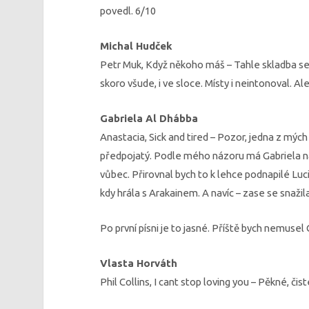
povedl. 6/10
Michal Hudček
Petr Muk, Když někoho máš – Tahle skladba se m
skoro všude, i ve sloce. Místy i neintonoval. Ale
Gabriela Al Dhábba
Anastacia, Sick and tired – Pozor, jedna z mýc
předpojatý. Podle mého názoru má Gabriela na A
vůbec. Přirovnal bych to k lehce podnapilé Luc
kdy hrála s Arakainem. A navíc – zase se snažil
Po první písni je to jasné. Příště bych nemusel
Vlasta Horváth
Phil Collins, I cant stop loving you – Pěkné, čis