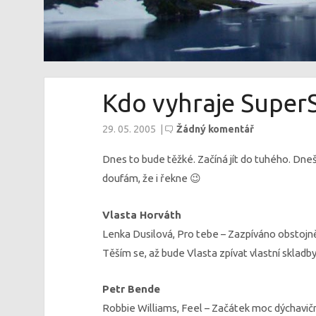
Kdo vyhraje SuperSt
29. 05. 2005
|
Žádný komentář
Dnes to bude těžké. Začíná jít do tuhého. Dnešn
doufám, že i řekne 😉
Vlasta Horváth
Lenka Dusilová, Pro tebe – Zazpíváno obstojně,
Těším se, až bude Vlasta zpívat vlastní skladby
Petr Bende
Robbie Williams, Feel – Začátek moc dýchavičný