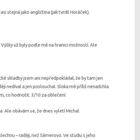
i stejná jako angličtina (jak tvrdil Horáček).
 Výšky už byly podle mě na hranici možností. Ale
ické skladby jsem ani nepředpokládal, že by tam jen
ji nedíval a jen poslouchal. Sloka mě příliš nenadchla
vím, co hodnotit. 3/10 za oblečení.
a. Ale obávám se, že dnes vyletí Michal.
slechnu – raději, než Sámerovo. Ve studiu s jeho