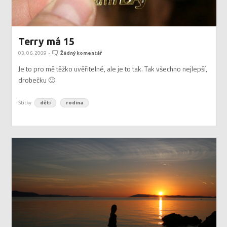
Terry má 15
03. 06. 2009
-
Žádný komentář
Je to pro mě těžko uvěřitelné, ale je to tak. Tak všechno nejlepší,
drobečku 🙂
Štítky
děti
rodina