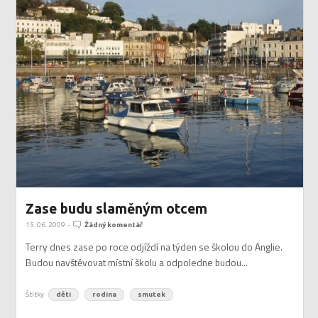
Zase budu slaměným otcem
15. 06. 2009
-
Žádný komentář
Terry dnes zase po roce odjíždí na týden se školou do Anglie.
Budou navštěvovat místní školu a odpoledne budou...
Štítky
děti
rodina
smutek