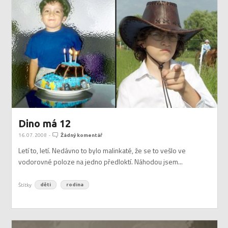
Dino má 12
16. 07. 2008
-
Žádný komentář
Letí to, letí. Nedávno to bylo malinkaté, že se to vešlo ve
vodorovné poloze na jedno předloktí. Náhodou jsem...
Štítky
děti
rodina