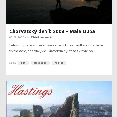
Chorvatský deník 2008 – Mala Duba
03. 09. 2008
-
Žádný komentář
Letos mi přepsání papírového deníčku se zážitky z dovolené
trvalo déle, než obvykle. Důvodem byl chaos v bytě po...
Štítky
děti
dovolené
rodina