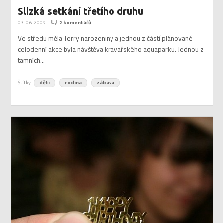
Slizká setkání třetího druhu
03. 06. 2009
-
2 komentářů
Ve středu měla Terry narozeniny a jednou z částí plánované
celodenní akce byla návštěva kravařského aquaparku. Jednou z
tamních...
Štítky
děti
rodina
zábava