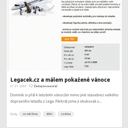
Legacek.cz a málem pokažené vánoce
07. 01. 2008
-
Žádný komentář
Dominik si přál k letošním vánocům mimo jiné stavebnici velkého
dopravního letadla z Lega. Párkrát jsme ji okukovali v...
Štítky
co mě štve
děti
rodina