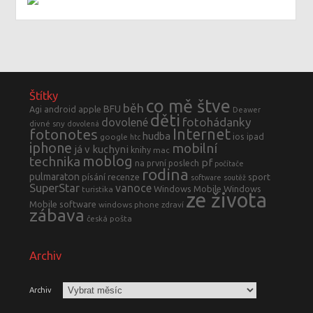
Štítky
co mě štve
běh
BFU
Agi
android
apple
Deawer
děti
fotohádanky
dovolené
divné sny
dovolená
fotonotes
Internet
hudba
ios
ipad
google
htc
iphone
mobilní
já v kuchyni
knihy
mac
moblog
technika
pf
na první poslech
počítače
rodina
pulmaraton
písání
recenze
sport
software
soutěž
SuperStar
vanoce
Windows Mobile
Windows
turistika
ze života
Mobile software
windows phone
zdraví
zábava
česká pošta
Archiv
Archiv