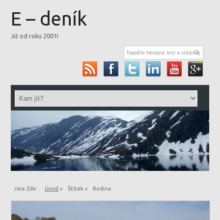
E – deník
Již od roku 2001!
Jste Zde :
Úvod
»
Štítek »
Rodina