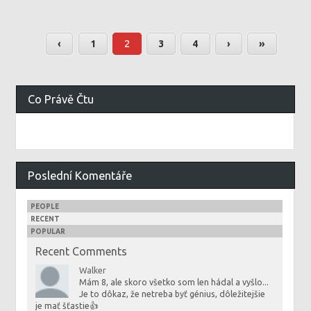
‹
1
2
3
4
›
»
Co Právě Čtu
Poslední Komentáře
PEOPLE
RECENT
POPULAR
Recent Comments
Walker
Mám 8, ale skoro všetko som len hádal a vyšlo...
Je to dôkaz, že netreba byť génius, dôležitejšie
je mať šťastie👍