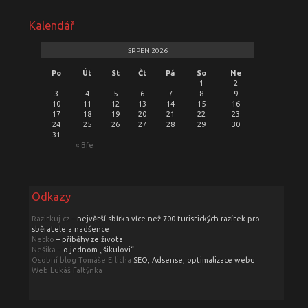
Kalendář
SRPEN 2026
Po
Út
St
Čt
Pá
So
Ne
1
2
3
4
5
6
7
8
9
10
11
12
13
14
15
16
17
18
19
20
21
22
23
24
25
26
27
28
29
30
31
« Bře
Odkazy
Razitkuj.cz
– největší sbírka více než 700 turistických razítek pro
sběratele a nadšence
Netko
– příběhy ze života
Nešika
– o jednom „šikulovi“
Osobní blog Tomáše Erlicha
SEO, Adsense, optimalizace webu
Web Lukáš Faltýnka