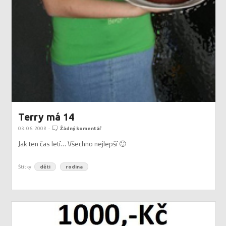
Terry má 14
03. 06. 2008
-
Žádný komentář
Jak ten čas letí… Všechno nejlepší 🙂
Štítky
děti
rodina