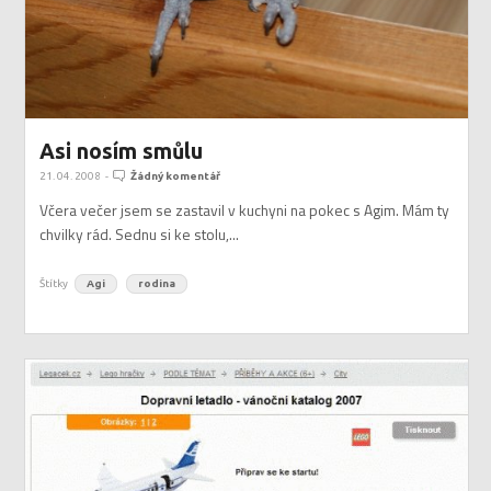
Asi nosím smůlu
21. 04. 2008
-
Žádný komentář
Včera večer jsem se zastavil v kuchyni na pokec s Agim. Mám ty
chvilky rád. Sednu si ke stolu,...
Štítky
Agi
rodina