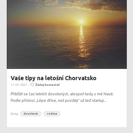
Vaše tipy na letošní Chorvatsko
11. 04. 2007
-
Žádný komentář
Přiblížil se čas letních dovolených, alespoň tedy v mé hlavě.
Podle přísloví „Lépe dříve, než později“ už teď startuji...
Štítky
dovolené
rodina