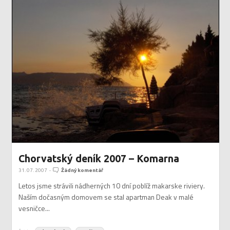
Chorvatský deník 2007 – Komarna
31. 07. 2007
-
Žádný komentář
Letos jsme strávili nádherných 10 dní poblíž makarske riviery.
Naším dočasným domovem se stal apartman Deak v malé
vesničce...