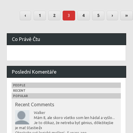
‹
1
2
3
4
5
›
»
Co Právě Čtu
Poslední Komentáře
PEOPLE
RECENT
POPULAR
Recent Comments
Walker
Mám 8, ale skoro všetko som len hádal a vyšlo...
Je to dôkaz, že netreba byť génius, dôležitejšie
je mať šťastie👍
Otestujte své logické myšlení
·
5 years ago