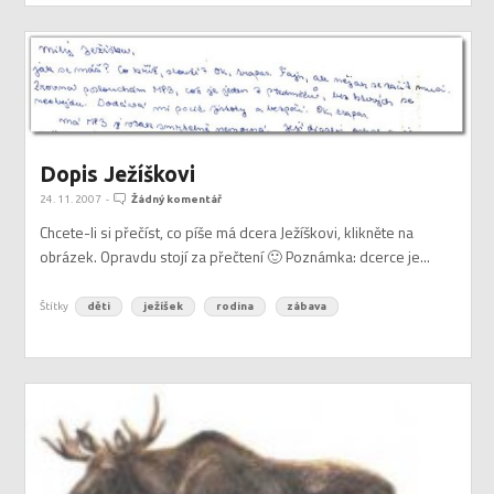
Dopis Ježíškovi
24. 11. 2007
-
Žádný komentář
Chcete-li si přečíst, co píše má dcera Ježíškovi, klikněte na
obrázek. Opravdu stojí za přečtení 🙂 Poznámka: dcerce je...
Štítky
děti
ježíšek
rodina
zábava