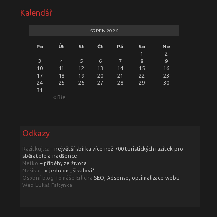
Kalendář
SRPEN 2026
Po
Út
St
Čt
Pá
So
Ne
1
2
3
4
5
6
7
8
9
10
11
12
13
14
15
16
17
18
19
20
21
22
23
24
25
26
27
28
29
30
31
« Bře
Odkazy
Razitkuj.cz
– největší sbírka více než 700 turistických razítek pro
sběratele a nadšence
Netko
– příběhy ze života
Nešika
– o jednom „šikulovi“
Osobní blog Tomáše Erlicha
SEO, Adsense, optimalizace webu
Web Lukáš Faltýnka