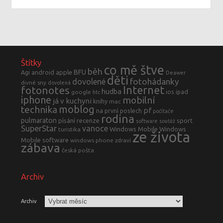
Štítky
co mě štve
běh
BFU
Agi
android
apple
Deawer
děti
fotohádanky
dovolené
divné sny
dovolená
fotonotes
Internet
hudba
ios
ipad
google
htc
iphone
mobilní
já v kuchyni
knihy
mac
moblog
technika
pf
na první poslech
počítače
rodina
pulmaraton
písání
recenze
sport
software
soutěž
SuperStar
vanoce
Windows Mobile
Windows
turistika
ze života
Mobile software
windows phone
zdraví
zábava
česká pošta
Archiv
Archiv