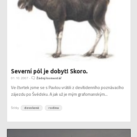
Severní pól je dobyt! Skoro.
01. 10. 2007
-
Žádný komentář
Ve čtvrtek jsme se s Pavlou vrátili z devítidenního poznávacího
zájezdu po Švédsku. A jak už je mým grafomanským...
Štítky
dovolené
rodina