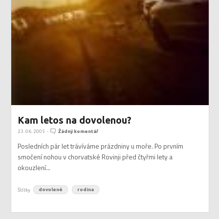
Kam letos na dovolenou?
23. 06. 2005
-
Žádný komentář
Posledních pár let trávíváme prázdniny u moře. Po prvním
smočení nohou v chorvatské Rovinji před čtyřmi lety a
okouzlení...
Štítky
dovolené
rodina