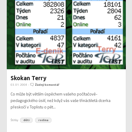
Skokan Terry
03. 01. 2008
-
Žádný komentář
Co může být větším úspěchem vašeho počítačově-
pedagogického úsilí, než když vás vaše třináctiletá dcerka
přeskočí v Toplistu o pět...
Štítky
děti
rodina