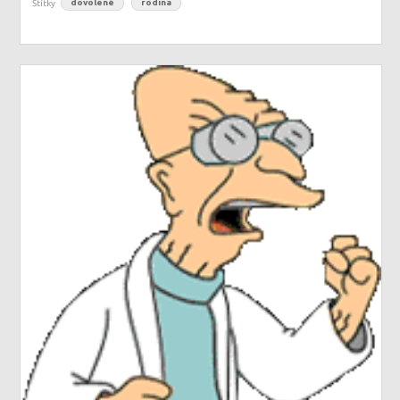
Štítky
dovolené
rodina