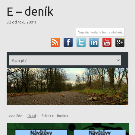
E – deník
Již od roku 2001!
Jste Zde :
Úvod
»
Štítek »
Rodina