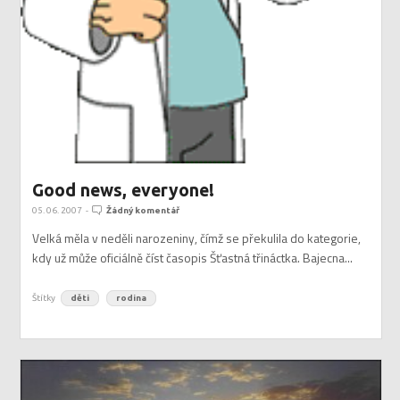
Good news, everyone!
05. 06. 2007
-
Žádný komentář
Velká měla v neděli narozeniny, čímž se překulila do kategorie,
kdy už může oficiálně číst časopis Šťastná třináctka. Bajecna...
Štítky
děti
rodina