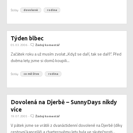
Štítky
dovolené
rodina
Týden blbec
05. 03. 2006
-
Žádný komentář
Začátek roku a už musím zvolat „Když se daří, tak se daří!“. Před
dvěma lety jsme si domů koupili...
Štítky
co mě štve
rodina
Dovolená na Djerbě – SunnyDays nikdy
více
19. 07. 2005
-
Žádný komentář
V pátek jsme se vrátili z dvanáctidenní dovolené na Djerbě (díky
cestovní kanceláři a charterovému letu byla ve skutečnosti...