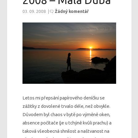
2008 – Mala Duba
03. 09. 2008
|
Žádný komentář
Letos mi přepsání papírového deníčku se
zážitky z dovolené trvalo déle, než obvykle.
Důvodem byl chaos v bytě po výměně oken,
absence počítače (je u tchýně kvůli prachu) a
taková všeobecná shnilost a naštvanost na