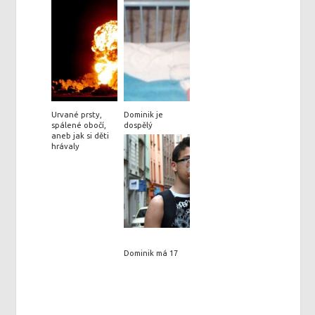
Urvané prsty,
Dominik je
spálené obočí,
dospělý
aneb jak si děti
hrávaly
Dominik má 17