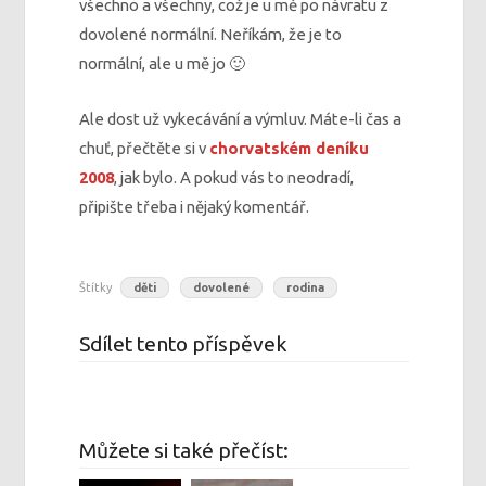
všechno a všechny, což je u mě po návratu z
dovolené normální. Neříkám, že je to
normální, ale u mě jo 🙂
Ale dost už vykecávání a výmluv. Máte-li čas a
chuť, přečtěte si v
chorvatském deníku
2008
, jak bylo. A pokud vás to neodradí,
připište třeba i nějaký komentář.
Štítky
děti
dovolené
rodina
Sdílet tento příspěvek
Můžete si také přečíst: