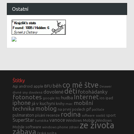
Ostatní
Štítky
co mě štve
běh
BFU
Agi
android
apple
Deawer
děti
fotohádanky
dovolené
divné sny
dovolená
fotonotes
Internet
hudba
ios
ipad
google
htc
iphone
mobilní
já v kuchyni
knihy
mac
moblog
technika
pf
na první poslech
počítače
rodina
pulmaraton
písání
recenze
sport
software
soutěž
SuperStar
vanoce
Windows Mobile
Windows
turistika
ze života
Mobile software
windows phone
zdraví
zábava
česká pošta