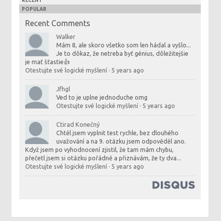
RECENT
POPULAR
Recent Comments
Walker
Mám 8, ale skoro všetko som len hádal a vyšlo...
Je to dôkaz, že netreba byť génius, dôležitejšie
je mať šťastie👍
Otestujte své logické myšlení
·
5 years ago
Jfhgl
Ved to je uplne jednoduche omg
Otestujte své logické myšlení
·
5 years ago
Ctirad Konečný
Chtěl jsem vyplnit test rychle, bez dlouhého
uvažování a na 9. otázku jsem odpověděl ano.
Když jsem po vyhodnocení zjistil, že tam mám chybu,
přečetl jsem si otázku pořádně a přiznávám, že ty dva...
Otestujte své logické myšlení
·
5 years ago