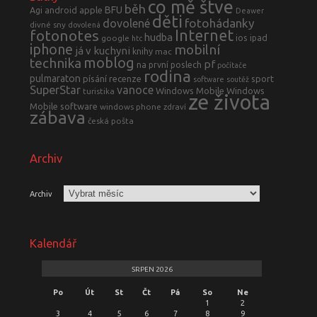
co mě štve
běh
BFU
Agi
android
apple
Deawer
děti
fotohádanky
dovolené
divné sny
dovolená
fotonotes
Internet
hudba
ios
ipad
google
htc
iphone
mobilní
já v kuchyni
knihy
mac
moblog
technika
pf
na první poslech
počítače
rodina
pulmaraton
písání
recenze
sport
software
soutěž
SuperStar
vanoce
Windows Mobile
Windows
turistika
ze života
Mobile software
windows phone
zdraví
zábava
česká pošta
Archiv
Archiv
Kalendář
SRPEN 2026
Po
Út
St
Čt
Pá
So
Ne
1
2
3
4
5
6
7
8
9