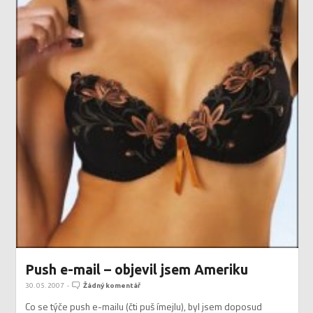
Push e-mail – objevil jsem Ameriku
30. 05. 2007
-
Žádný komentář
Co se týče push e-mailu (čti puš ímejlu), byl jsem doposud