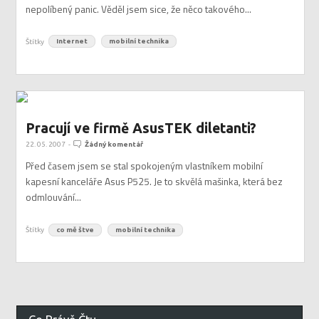
nepolíbený panic. Věděl jsem sice, že něco takového...
Štítky
Internet
mobilní technika
Pracují ve firmě AsusTEK diletanti?
22. 05. 2007
-
Žádný komentář
Před časem jsem se stal spokojeným vlastníkem mobilní
kapesní kanceláře Asus P525. Je to skvělá mašinka, která bez
odmlouvání...
Štítky
co mě štve
mobilní technika