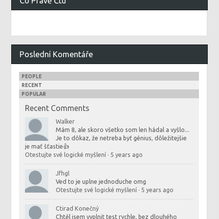
Co Právě Čtu
Poslední Komentáře
PEOPLE
RECENT
POPULAR
Recent Comments
Walker
Mám 8, ale skoro všetko som len hádal a vyšlo...
Je to dôkaz, že netreba byť génius, dôležitejšie
je mať šťastie👍
Otestujte své logické myšlení
·
5 years ago
Jfhgl
Ved to je uplne jednoduche omg
Otestujte své logické myšlení
·
5 years ago
Ctirad Konečný
Chtěl jsem vyplnit test rychle, bez dlouhého