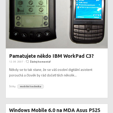
Pamatujete někdo IBM WorkPad C3?
12. 09. 2007
-
Žádný komentář
Někdy se to tak stane, že se váš osobní digitální asistent
porouchá a člověk by rád dočetl těch několik...
Štítky
mobilní technika
Windows Mobile 6.0 na MDA Asus P525