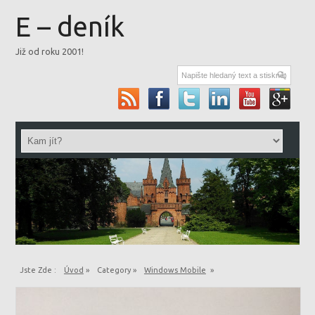
E – deník
Již od roku 2001!
Jste Zde :
Úvod
»
Category »
Windows Mobile
»