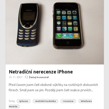
Netradiční nerecenze iPhone
14. 11. 2007
-
Žádný komentář
Před časem jsem četl obdivné výkřiky na rozličných diskusních
fórech. Smál jsem se jim. Později jsem četl reakce prvních...
Štítky
iphone
mobilní technika
recenze
Windows
Mobile