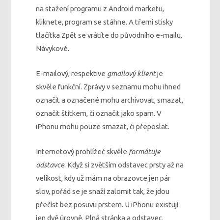
na stažení programu z Android marketu,
kliknete, program se stáhne. A třemi stisky
tlačítka Zpět se vrátíte do původního e-mailu.
Návykové.
E-mailový, respektive
gmailový klient
je
skvěle funkční. Zprávy v seznamu mohu ihned
označit a označené mohu archivovat, smazat,
označit štítkem, či označit jako spam. V
iPhonu mohu pouze smazat, či přeposlat.
Internetový prohlížeč skvěle
formátuje
odstavce
. Když si zvětším odstavec prsty až na
velikost, kdy už mám na obrazovce jen pár
slov, pořád se je snaží zalomit tak, že jdou
přečíst bez posuvu prstem. U iPhonu existují
jen dvě úrovně. Plná stránka a odstavec.