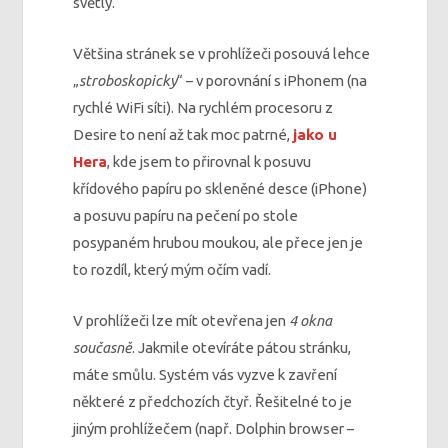
světly.
Většina stránek se v prohlížeči posouvá lehce
„
stroboskopicky
“ – v porovnání s iPhonem (na
rychlé WiFi síti). Na rychlém procesoru z
Desire to není až tak moc patrné,
jako u
Hera
, kde jsem to přirovnal k posuvu
křídového papíru po skleněné desce (iPhone)
a posuvu papíru na pečení po stole
posypaném hrubou moukou, ale přece jen je
to rozdíl, který mým očím vadí.
V prohlížeči lze mít otevřena jen
4 okna
současně
. Jakmile otevíráte pátou stránku,
máte smůlu. Systém vás vyzve k zavření
některé z předchozích čtyř. Řešitelné to je
jiným prohlížečem (např. Dolphin browser –