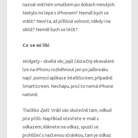
nazval vnitřním smutkem po dobách minulých.
Nebylo mi lépe s iPhonem? Neměl bych se
vrátit? Není ta, až přílišná volnost, někdy i na
obtíž? Neměl bych se léčit?
Co se mi líbí
Widgety
– skvělá věc, jejíž částečný ekvivalent
lze na iPhonu rozběhnout jen po jailbreaku
např. pomocí aplikace IntelliScreen, případně
SmartScreen. Nechápu, proč to nemá iPhone
nativně.
Tlačítko
Zpět
. Vrátí vás skutečně tam, odkud
jste přišli. Například otevřete e-mail s
odkazem, kliknete na odkaz, spustí se
prohlížeč s načtenou stránkou, tam je odkaz