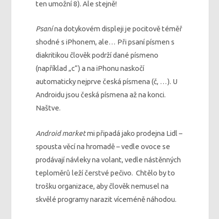
ten umožní 8). Ale stejně!
Psaní
na dotykovém displeji je pocitově téměř
shodné s iPhonem, ale… Při psaní písmen s
diakritikou člověk podrží dané písmeno
(například „c“) a na iPhonu naskočí
automaticky nejprve česká písmena (č, …). U
Androidu jsou česká písmena až na konci.
Naštve.
Android market
mi připadá jako prodejna Lidl –
spousta věcí na hromadě – vedle ovoce se
prodávají návleky na volant, vedle nástěnných
teploměrů leží čerstvé pečivo. Chtělo by to
trošku organizace, aby člověk nemusel na
skvělé programy narazit víceméně náhodou.