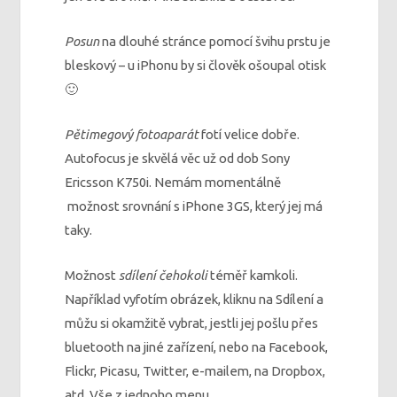
Posun
na dlouhé stránce pomocí švihu prstu je
bleskový – u iPhonu by si člověk ošoupal otisk
🙂
Pětimegový fotoaparát
fotí velice dobře.
Autofocus je skvělá věc už od dob Sony
Ericsson K750i. Nemám momentálně
možnost srovnání s iPhone 3GS, který jej má
taky.
Možnost
sdílení čehokoli
téměř kamkoli.
Například vyfotím obrázek, kliknu na Sdílení a
můžu si okamžitě vybrat, jestli jej pošlu přes
bluetooth na jiné zařízení, nebo na Facebook,
Flickr, Picasu, Twitter, e-mailem, na Dropbox,
atd. Vše z jednoho menu.