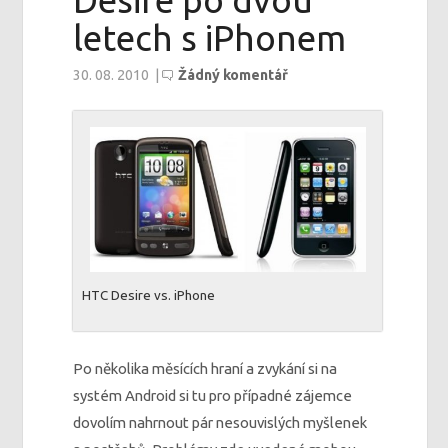
Desire po dvou
letech s iPhonem
30. 08. 2010
|
Žádný komentář
HTC Desire vs. iPhone
Po několika měsících hraní a zvykání si na
systém Android si tu pro případné zájemce
dovolím nahrnout pár nesouvislých myšlenek