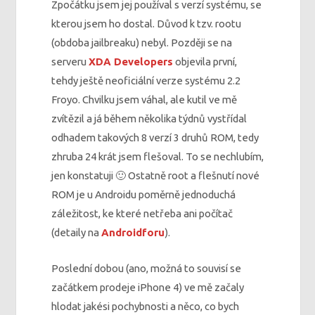
Zpočátku jsem jej používal s verzí systému, se
kterou jsem ho dostal. Důvod k tzv. rootu
(obdoba jailbreaku) nebyl. Později se na
serveru
XDA Developers
objevila první,
tehdy ještě neoficiální verze systému 2.2
Froyo. Chvilku jsem váhal, ale kutil ve mě
zvítězil a já během několika týdnů vystřídal
odhadem takových 8 verzí 3 druhů ROM, tedy
zhruba 24 krát jsem flešoval. To se nechlubím,
jen konstatuji 🙂 Ostatně root a flešnutí nové
ROM je u Androidu poměrně jednoduchá
záležitost, ke které netřeba ani počítač
(detaily na
Androidforu
).
Poslední dobou (ano, možná to souvisí se
začátkem prodeje iPhone 4) ve mě začaly
hlodat jakési pochybnosti a něco, co bych