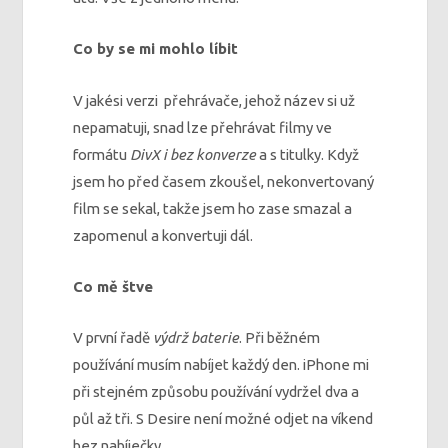
Co by se mi mohlo líbit
V jakési verzi přehrávače, jehož název si už
nepamatuji, snad lze přehrávat filmy ve
formátu
DivX i bez konverze
a s titulky. Když
jsem ho před časem zkoušel, nekonvertovaný
film se sekal, takže jsem ho zase smazal a
zapomenul a konvertuji dál.
Co mě štve
V první řadě
výdrž baterie
. Při běžném
používání musím nabíjet každý den. iPhone mi
při stejném způsobu používání vydržel dva a
půl až tři. S Desire není možné odjet na víkend
bez nabíječky.