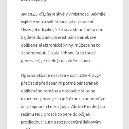
AMOLED displej
je skvělý v místnosti. Jakmile
vyjdete ven a svítí slunce, jste ztraceni.
Uvažujete-li jako já, že si za slunečného dne
zajdete do parku přečíst pár stránek své
oblíbené elektronické knihy, můžete na to
zapomenout. Displej iPhonu (a to i první
generace) je čitelný i na plném slunci.
Opačná situace nastává v
noci
. Jste-li zvyklí
přečíst si před spaním potmě pár stránek
oblíbeného románu a nastavíte si jas na
minimum, pořád je to ještě moc a nepomůže
ani přepnout čtečku (např. Aldiko Reader) do
režimu Noc. prostě to pere do očí jak
protijedoucí auto s rozsvícenými dalkovými