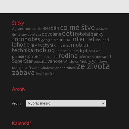
Štítky
co mě štve
běh
BFU
Agi
android
apple
Deawer
děti
fotohádanky
dovolené
divné sny
dovolená
fotonotes
Internet
hudba
ios
ipad
google
htc
iphone
mobilní
já v kuchyni
knihy
mac
moblog
technika
pf
na první poslech
počítače
rodina
pulmaraton
písání
recenze
sport
software
soutěž
SuperStar
vanoce
Windows Mobile
Windows
turistika
ze života
Mobile software
windows phone
zdraví
zábava
česká pošta
Archiv
Archiv
Kalendář