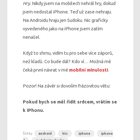
Hry
. Nikdy jsem na mobilech nehrál hry, dokud
jsem nedostal iPhone. Teď už zase nehraju.
Na Androidu hraju jen Sudoku. Nic graficky
vyvedeného jako na iPhone jsem zatím
nenašel.
Když to shrnu, vidím tu pro sebe více záporů,
než kladů. Co bude dál? Kdo ví… Možná mě
čeká první návrat v mé
mobilní minulosti
.
Pozor! Na závěr si dovolím frázovitou větu:
Pokud bych se měl řídit srdcem, vrátím se
k iPhonu.
Štítky
android
htc
iphone
iphone