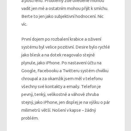
a postřehů. Problémy zde uvedené mohou
vadit jen mě a ostatním mohou přijít k smíchu.
Berte to jen jako subjektivní hodnocení. Nic
víc.
První dojem po rozbalení krabice a oživení
systému byl velice pozitivní. Desire bylo rychlé
jako blesk a na dotek reagovalo stejně
plynule, jako iPhone. Po nastavení účtu na
Google, Facebooku a Twitteru systém chvilku
chroupal a za okamžik jsem měl v telefonu
všechny své kontakty a emaily. Telefon je
pevný, tenký, velikostně a váhově zhruba
stejný, jako iPhone, jen displej je na výšku o pár
milimetrů větší. Nošení v kapse – žádný
problém.