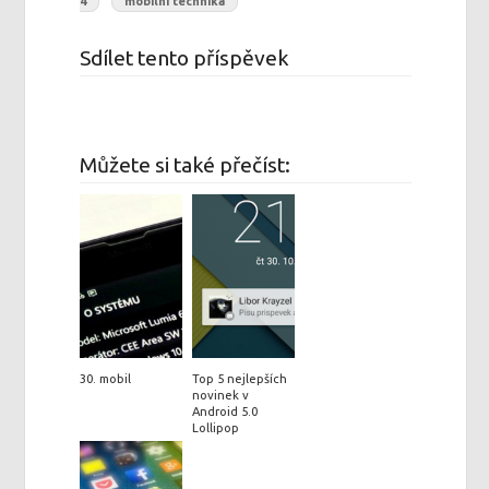
4
mobilní technika
Sdílet tento příspěvek
Můžete si také přečíst:
30. mobil
Top 5 nejlepších
novinek v
Android 5.0
Lollipop