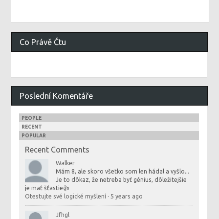
Co Právě Čtu
Poslední Komentáře
PEOPLE
RECENT
POPULAR
Recent Comments
Walker
Mám 8, ale skoro všetko som len hádal a vyšlo...
Je to dôkaz, že netreba byť génius, dôležitejšie
je mať šťastie👍
Otestujte své logické myšlení
·
5 years ago
Jfhgl