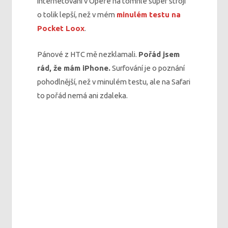
internetování v Opeře na tomhle super stroji
o tolik lepší, než v mém
minulém testu na
Pocket Loox
.
Pánové z HTC mě nezklamali.
Pořád jsem
rád, že mám iPhone.
Surfování je o poznání
pohodlnější, než v minulém testu, ale na Safari
to pořád nemá ani zdaleka.