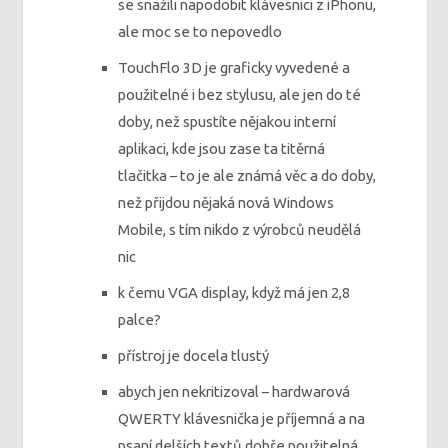
se snažili napodobit klávesnici z iPhonu,
ale moc se to nepovedlo
TouchFlo 3D je graficky vyvedené a
použitelné i bez stylusu, ale jen do té
doby, než spustíte nějakou interní
aplikaci, kde jsou zase ta titěrná
tlačitka – to je ale známá věc a do doby,
než přijdou nějaká nová Windows
Mobile, s tím nikdo z výrobců neudělá
nic
k čemu VGA display, když má jen 2,8
palce?
přístroj je docela tlustý
abych jen nekritizoval – hardwarová
QWERTY klávesnička je příjemná a na
psaní delších textů dobře použitelná