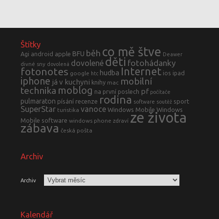
Štítky
co mě štve
běh
BFU
Agi
android
apple
Deawer
děti
fotohádanky
dovolené
divné sny
dovolená
fotonotes
Internet
hudba
ios
ipad
google
htc
iphone
mobilní
já v kuchyni
knihy
mac
moblog
technika
pf
na první poslech
počítače
rodina
pulmaraton
písání
recenze
sport
software
soutěž
SuperStar
vanoce
Windows Mobile
Windows
turistika
ze života
Mobile software
windows phone
zdraví
zábava
česká pošta
Archiv
Archiv
Kalendář