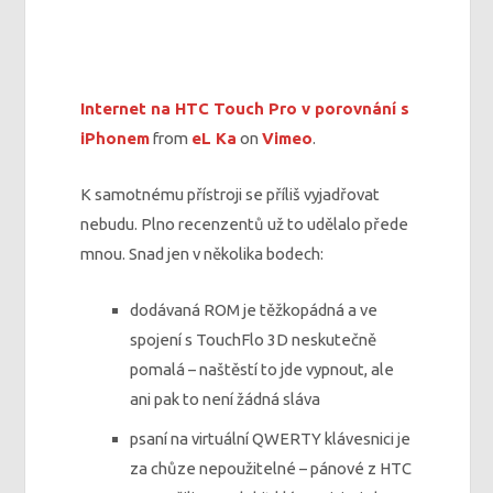
Internet na HTC Touch Pro v porovnání s
iPhonem
from
eL Ka
on
Vimeo
.
K samotnému přístroji se příliš vyjadřovat
nebudu. Plno recenzentů už to udělalo přede
mnou. Snad jen v několika bodech:
dodávaná ROM je těžkopádná a ve
spojení s TouchFlo 3D neskutečně
pomalá – naštěstí to jde vypnout, ale
ani pak to není žádná sláva
psaní na virtuální QWERTY klávesnici je
za chůze nepoužitelné – pánové z HTC