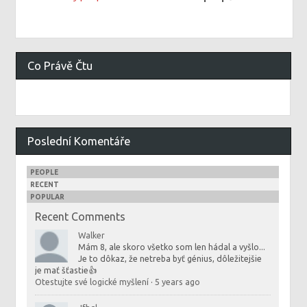
Co Právě Čtu
Poslední Komentáře
PEOPLE
RECENT
POPULAR
Recent Comments
Walker
Mám 8, ale skoro všetko som len hádal a vyšlo...
Je to dôkaz, že netreba byť génius, dôležitejšie
je mať šťastie👍
Otestujte své logické myšlení
·
5 years ago