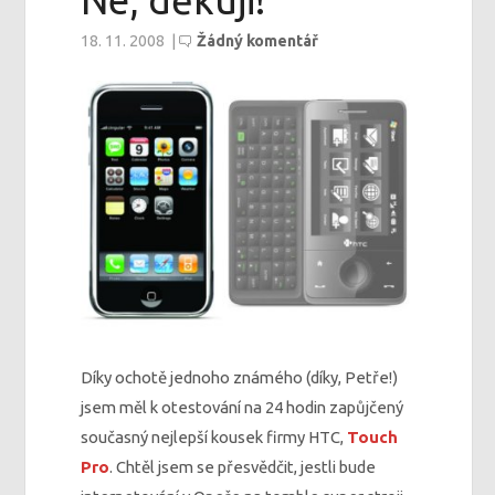
Ne, děkuji!
18. 11. 2008
|
Žádný komentář
Díky ochotě jednoho známého (díky, Petře!)
jsem měl k otestování na 24 hodin zapůjčený
současný nejlepší kousek firmy HTC,
Touch
Pro
. Chtěl jsem se přesvědčit, jestli bude