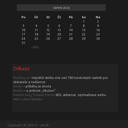
SRPEN 2026
Po
Út
St
Čt
Pá
So
Ne
1
2
3
4
5
6
7
8
9
10
11
12
13
14
15
16
17
18
19
20
21
22
23
24
25
26
27
28
29
30
31
« Bře
Odkazy
Razitkuj.cz
– největší sbírka více než 700 turistických razítek pro
sběratele a nadšence
Netko
– příběhy ze života
Nešika
– o jednom „šikulovi“
Osobní blog Tomáše Erlicha
SEO, Adsense, optimalizace webu
Web Lukáš Faltýnka
Copyright © 2026. E – deník