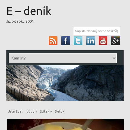
E – deník
Již od roku 2001!
Jste Zde :
Úvod
»
Štítek »
Detox