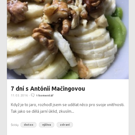
7 dní s Antónií Mačingovou
11. 03. 2016
-
1 komentář
Když je to jaro, rozhodl jsem se udělat něco pro svoje vnitřnosti.
Tak jako se dělá jarní úklid, zkusím...
Štítky
detox
výživa
zdraví