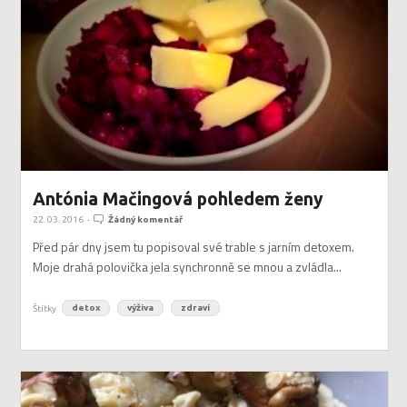
Antónia Mačingová pohledem ženy
22. 03. 2016
-
Žádný komentář
Před pár dny jsem tu popisoval své trable s jarním detoxem.
Moje drahá polovička jela synchronně se mnou a zvládla...
Štítky
detox
výživa
zdraví