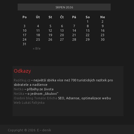
SRPEN 2026
Po
Út
St
Čt
Pá
So
Ne
1
2
3
4
5
6
7
8
9
10
11
12
13
14
15
16
17
18
19
20
21
22
23
24
25
26
27
28
29
30
31
« Bře
Odkazy
Razitkuj.cz
– největší sbírka více než 700 turistických razítek pro
sběratele a nadšence
Netko
– příběhy ze života
Nešika
– o jednom „šikulovi“
Osobní blog Tomáše Erlicha
SEO, Adsense, optimalizace webu
Web Lukáš Faltýnka
Copyright © 2026. E – deník