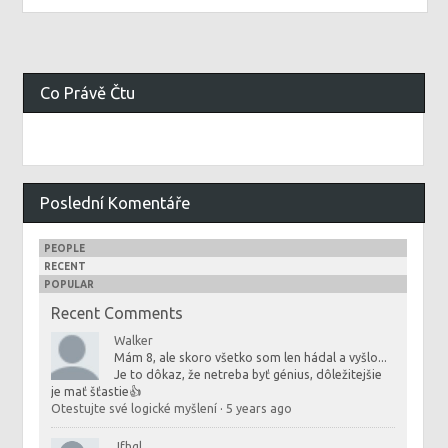
Co Právě Čtu
Poslední Komentáře
PEOPLE
RECENT
POPULAR
Recent Comments
Walker
Mám 8, ale skoro všetko som len hádal a vyšlo...
Je to dôkaz, že netreba byť génius, dôležitejšie
je mať šťastie👍
Otestujte své logické myšlení
·
5 years ago
Jfhgl