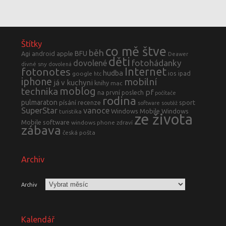
Štítky
co mě štve
běh
BFU
Agi
android
apple
Deawer
děti
fotohádanky
dovolené
divné sny
dovolená
fotonotes
Internet
hudba
ios
ipad
google
htc
iphone
mobilní
já v kuchyni
knihy
mac
moblog
technika
pf
na první poslech
počítače
rodina
pulmaraton
písání
recenze
sport
software
soutěž
SuperStar
vanoce
Windows Mobile
Windows
turistika
ze života
Mobile software
windows phone
zdraví
zábava
česká pošta
Archiv
Archiv
Kalendář