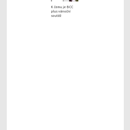
K čemu je BCC
plus vánoční
soutěž