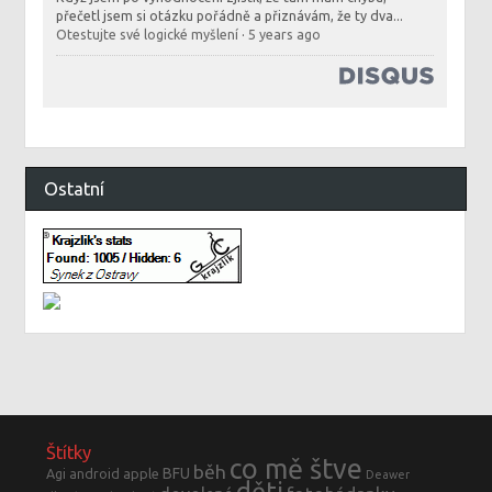
přečetl jsem si otázku pořádně a přiznávám, že ty dva...
Otestujte své logické myšlení
·
5 years ago
Ostatní
Štítky
co mě štve
běh
BFU
Agi
android
apple
Deawer
děti