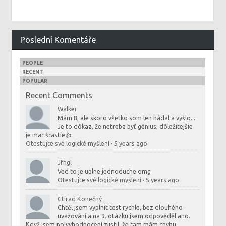
Poslední Komentáře
PEOPLE
RECENT
POPULAR
Recent Comments
Walker
Mám 8, ale skoro všetko som len hádal a vyšlo...
Je to dôkaz, že netreba byť génius, dôležitejšie
je mať šťastie👍
Otestujte své logické myšlení
·
5 years ago
Jfhgl
Ved to je uplne jednoduche omg
Otestujte své logické myšlení
·
5 years ago
Ctirad Konečný
Chtěl jsem vyplnit test rychle, bez dlouhého
uvažování a na 9. otázku jsem odpověděl ano.
Když jsem po vyhodnocení zjistil, že tam mám chybu,