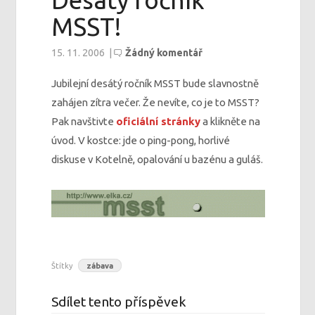
Desátý ročník
MSST!
15. 11. 2006
|
Žádný komentář
Jubilejní desátý ročník MSST bude slavnostně
zahájen zítra večer. Že nevíte, co je to MSST?
Pak navštivte
oficiální stránky
a klikněte na
úvod. V kostce: jde o ping-pong, horlivé
diskuse v Kotelně, opalování u bazénu a guláš.
Štítky
zábava
Sdílet tento příspěvek