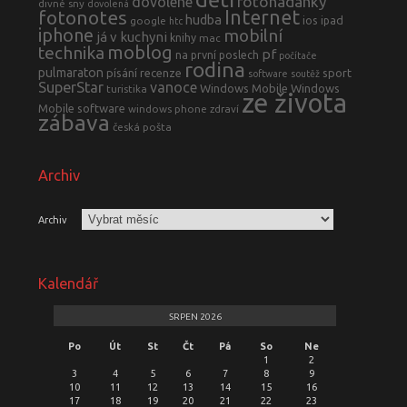
fotohádanky
dovolené
divné sny
dovolená
fotonotes
Internet
hudba
ios
ipad
google
htc
iphone
mobilní
já v kuchyni
knihy
mac
moblog
technika
pf
na první poslech
počítače
rodina
pulmaraton
písání
recenze
sport
software
soutěž
SuperStar
vanoce
Windows Mobile
Windows
turistika
ze života
Mobile software
windows phone
zdraví
zábava
česká pošta
Archiv
Archiv
Kalendář
SRPEN 2026
Po
Út
St
Čt
Pá
So
Ne
1
2
3
4
5
6
7
8
9
10
11
12
13
14
15
16
17
18
19
20
21
22
23