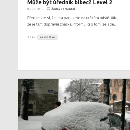
Může být úředník blbec? Level 2
03. 06. 2010
-
Žádný komentář
Představte si, že leta parkujete na určitém místě. Víte,
že je tam dopravní značka informující o tom, že zde...
Štítky
co mě štve