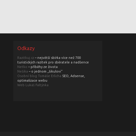
Odkazy
Razitkuj.cz
– největší sbírka více než 700
turistických razítek pro sběratele a nadšence
Netko
– příběhy ze života
Nešika
– o jednom „šikulovi“
Osobní blog Tomáše Erlicha
SEO, Adsense,
optimalizace webu
Web Lukáš Faltýnka