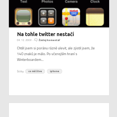
Na tohle twitter nestačí
04. 12. 2008
-
Žádný komentář
Chtěl jsem si poránu rázně ulevit, ale zjistil jsem, že
140 znaků je málo. Po včerejším hraní s
Winterboardem...
Štítky
co mě štve
iphone