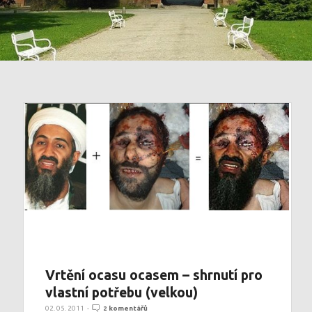
Vrtění ocasu ocasem – shrnutí pro
vlastní potřebu (velkou)
02. 05. 2011
-
2 komentářů