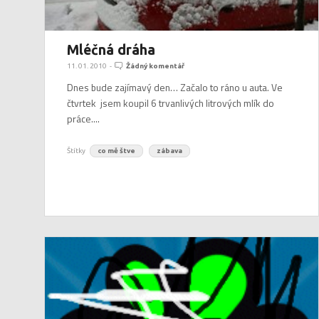
Mléčná dráha
11. 01. 2010
-
Žádný komentář
Dnes bude zajímavý den… Začalo to ráno u auta. Ve
čtvrtek jsem koupil 6 trvanlivých litrových mlík do
práce....
Štítky
co mě štve
zábava