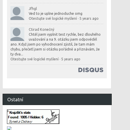
Jfhgl
Ved to je uplne jednoduche omg
Otestujte své logické myšlení
·
5 years ago
Ctirad Konečný
Chtěl jsem vyplnit test rychle, bez dlouhého
uvažování a na 9. otázku jsem odpověděl
ano. Když jsem po vyhodnocení zjistil, že tam mám
chybu, přečetl jsem si otázku pořádně a přiznávám, že
ty dva...
Otestujte své logické myšlení
·
5 years ago
Ostatní