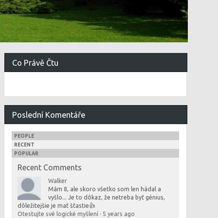
Co Právě Čtu
Poslední Komentáře
PEOPLE
RECENT
POPULAR
Recent Comments
Walker
Mám 8, ale skoro všetko som len hádal a
vyšlo... Je to dôkaz, že netreba byť génius,
dôležitejšie je mať šťastie👍
Otestujte své logické myšlení
·
5 years ago