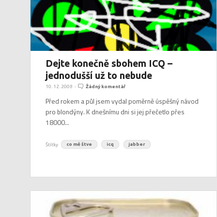
Dejte konečně sbohem ICQ –
jednodušší už to nebude
10. 12. 2008
-
Žádný komentář
Před rokem a půl jsem vydal poměrně úspěšný návod
pro blondýny. K dnešnímu dni si jej přečetlo přes
18000...
Štítky
co mě štve
icq
jabber