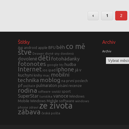
‹
1
2
Štítky
Archiv
co mě
běh
BFU
Agi
android
apple
štve
Archiv
divné sny
Deawer
dovolená
děti
fotohádanky
dovolené
fotonotes
hudba
google
htc
Internet
iphone
já v
ios
ipad
mobilní
kuchyni
knihy
mac
moblog
technika
na první poslech
pf
pulmaraton
písání
recenze
počítače
rodina
sport
software
soutěž
SuperStar
vanoce
Windows
turistika
Mobile
Windows Mobile software
windows
ze života
phone
zdraví
zábava
česká pošta