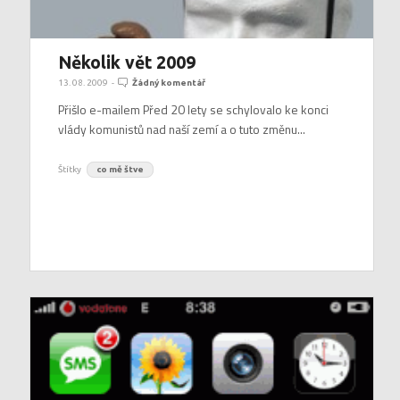
Několik vět 2009
13. 08. 2009
-
Žádný komentář
Přišlo e-mailem Před 20 lety se schylovalo ke konci
vlády komunistů nad naší zemí a o tuto změnu...
Štítky
co mě štve