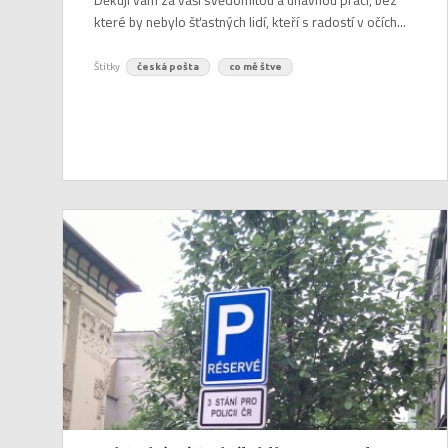
které by nebylo šťastných lidí, kteří s radostí v očích...
Štítky
česká pošta
co mě štve