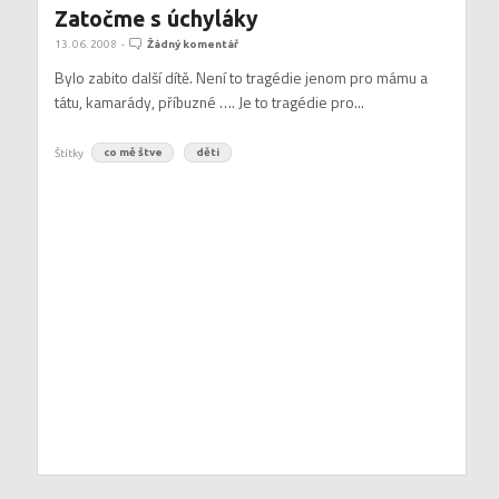
Zatočme s úchyláky
13. 06. 2008
-
Žádný komentář
Bylo zabito další dítě. Není to tragédie jenom pro mámu a
tátu, kamarády, příbuzné …. Je to tragédie pro...
Štítky
co mě štve
děti