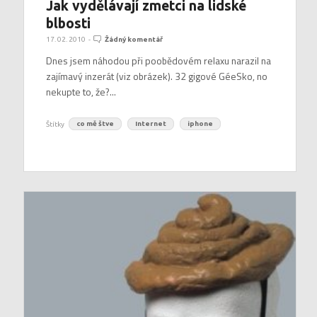
Jak vydělávají zmetci na lidské
blbosti
17. 02. 2010
-
Žádný komentář
Dnes jsem náhodou při poobědovém relaxu narazil na
zajímavý inzerát (viz obrázek). 32 gigové GéeSko, no
nekupte to, že?...
Štítky
co mě štve
Internet
iphone