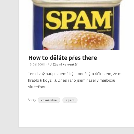
How to děláte přes there
19. 06. 2008
-
Žádný komentář
Ten divný nadpis nemá být konečným důkazem, že mi
hráblo (i když…). Dnes ráno jsem našel v mailboxu
skutečnou...
Štítky
co mě štve
spam