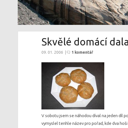
Skvělé domácí da
09. 01. 2006
|
1 komentář
V sobotu jsem se náhodou díval na jeden díl 
vymyslel tenhle název pro pořad, kde dva hoši v