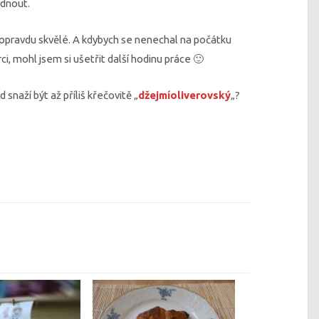
adnout.
 opravdu skvělé. A kdybych se nenechal na počátku
ci, mohl jsem si ušetřit další hodinu práce 🙂
naží být až příliš křečovitě „
džejmíoliverovský
„?