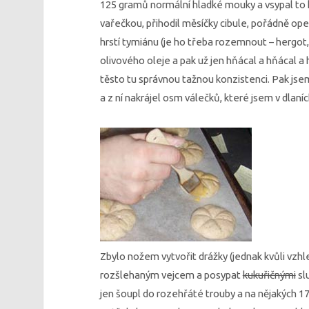
125 gramů normální hladké mouky a vsypal to 
vařečkou, přihodil měsíčky cibule, pořádně opep
hrstí tymiánu (je ho třeba rozemnout – hergot, 
olivového oleje a pak už jen hňácal a hňácal a
těsto tu správnou tažnou konzistenci. Pak jsem
a z ní nakrájel osm válečků, které jsem v dlan
Zbylo nožem vytvořit drážky (jednak kvůli vzhle
rozšlehaným vejcem a posypat
kukuřičnými
sl
jen šoupl do rozehřáté trouby a na nějakých 1