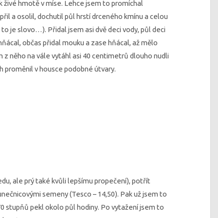
k živé hmotě v míse. Lehce jsem to promíchal
řil a osolil, dochutil půl hrstí drceného kmínu a celou
to je slovo…). Přidal jsem asi dvě deci vody, půl deci
 hňácal, občas přidal mouku a zase hňácal, až mělo
 z něho na vále vytáhl asi 40 centimetrů dlouho nudli
ích proměnil v housce podobné útvary.
du, ale prý také kvůli lepšímu propečení), potřít
unečnicovými semeny (Tesco – 14,50). Pak už jsem to
70 stupňů pekl okolo půl hodiny. Po vytažení jsem to