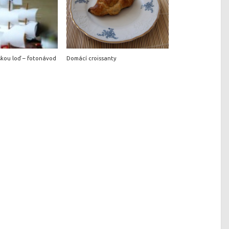
skou loď – fotonávod
Domácí croissanty