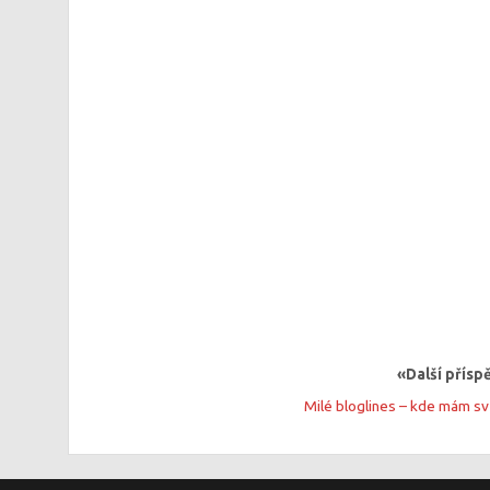
«Další přís
Milé bloglines – kde mám s