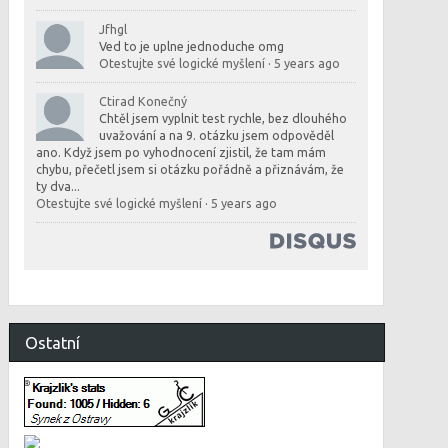
Jfhgl
Ved to je uplne jednoduche omg
Otestujte své logické myšlení
·
5 years ago
Ctirad Konečný
Chtěl jsem vyplnit test rychle, bez dlouhého
uvažování a na 9. otázku jsem odpověděl
ano. Když jsem po vyhodnocení zjistil, že tam mám
chybu, přečetl jsem si otázku pořádně a přiznávám, že
ty dva...
Otestujte své logické myšlení
·
5 years ago
Ostatní