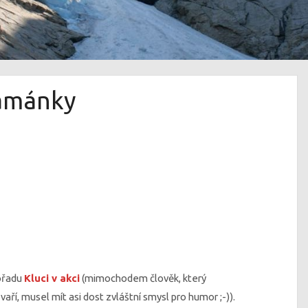
lamánky
pořadu
Kluci v akci
(mimochodem člověk, který
aří, musel mít asi dost zvláštní smysl pro humor ;-)).