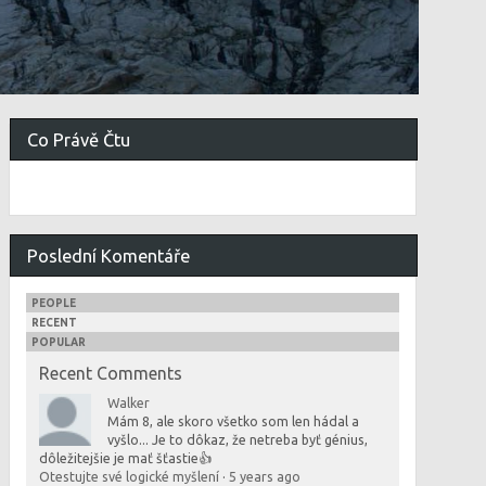
Co Právě Čtu
Poslední Komentáře
PEOPLE
RECENT
POPULAR
Recent Comments
Walker
Mám 8, ale skoro všetko som len hádal a
vyšlo... Je to dôkaz, že netreba byť génius,
dôležitejšie je mať šťastie👍
Otestujte své logické myšlení
·
5 years ago