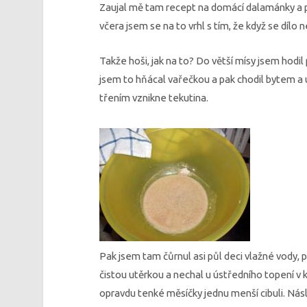
Zaujal mě tam recept na domácí dalamánky a 
včera jsem se na to vrhl s tím, že když se dílo
Takže hoši, jak na to? Do větší mísy jsem hodil 
jsem to hňácal vařečkou a pak chodil bytem a 
třením vznikne tekutina.
Pak jsem tam čůrnul asi půl deci vlažné vody, 
čistou utěrkou a nechal u ústředního topení v kl
opravdu tenké měsíčky jednu menší cibuli. Ná