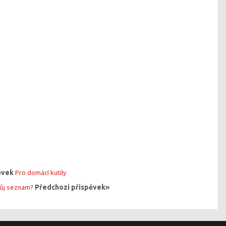
pěvek
Pro domácí kutily
vůj seznam?
Předchozí příspěvek»