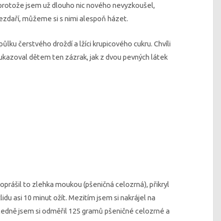
protože jsem už dlouho nic nového nevyzkoušel,
 nezdaří, můžeme si s nimi alespoň házet.
půlku čerstvého droždí a lžíci krupicového cukru. Chvíli
ukazoval dětem ten zázrak, jak z dvou pevných látek
poprášil to zlehka moukou (pšeničná celozrná), přikryl
idu asi 10 minut ožít. Mezitím jsem si nakrájel na
sledně jsem si odměřil 125 gramů pšeničné celozrné a