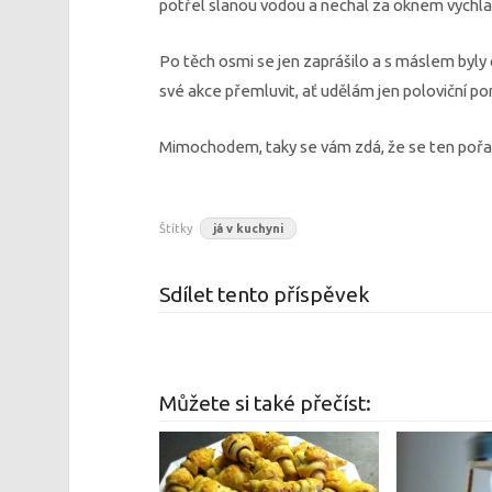
potřel slanou vodou a nechal za oknem vychl
Po těch osmi se jen zaprášilo a s máslem byly
své akce přemluvit, ať udělám jen poloviční por
Mimochodem, taky se vám zdá, že se ten pořad s
Štítky
já v kuchyni
Sdílet tento příspěvek
Můžete si také přečíst: