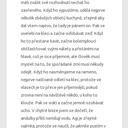
měli zvážit své rozhodnutí nechat ho
zavřeného. Když ho vypustíme, udělá nejprve
několik zběsilých obletů kuchyně, zřejmě aby
dal všem najevo, že tady je pánem on. Pak se
uvelebí na kleci a začne oďobávat zeď. Když
ho to přestane bavit, začne kolemjdoucí
obšťastňovat svými nálety a přistáními na
hlavě, což je sice příjemné, ale člověk musí
myslet na to, že spořádané zrní musí někudy
odejít. Když ho nasměrujeme na rameno,
nejprve naštvaně odletí na klec, protože ve
vlasech je to přece jen příjemnější, pokud
zrovna není na návštěvě někdo, u koho to
klouže. Pak se vrátí a začne jemně ozobávat
ucho. V chytré knize jsem se dočetl, že
andulky příliš nemilují vodu. Agi je zřejmě
vyjímka, protože se naučil, že jakmile pustím v