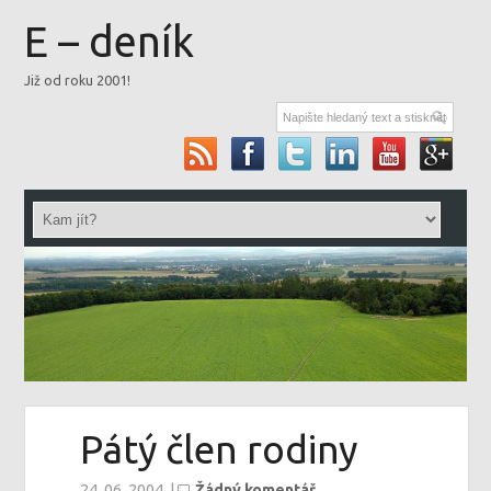
E – deník
Již od roku 2001!
Pátý člen rodiny
24. 06. 2004
|
Žádný komentář