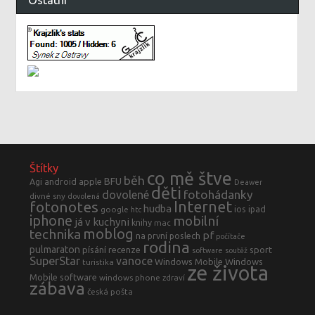
Štítky
co mě štve
běh
BFU
Agi
android
apple
Deawer
děti
fotohádanky
dovolené
divné sny
dovolená
fotonotes
Internet
hudba
ios
ipad
google
htc
iphone
mobilní
já v kuchyni
knihy
mac
moblog
technika
pf
na první poslech
počítače
rodina
pulmaraton
písání
recenze
sport
software
soutěž
SuperStar
vanoce
Windows Mobile
Windows
turistika
ze života
Mobile software
windows phone
zdraví
zábava
česká pošta