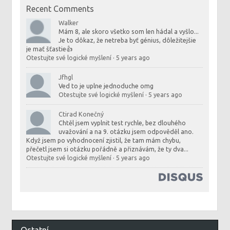
Recent Comments
Walker
Mám 8, ale skoro všetko som len hádal a vyšlo...
Je to dôkaz, že netreba byť génius, dôležitejšie
je mať šťastie👍
Otestujte své logické myšlení
·
5 years ago
Jfhgl
Ved to je uplne jednoduche omg
Otestujte své logické myšlení
·
5 years ago
Ctirad Konečný
Chtěl jsem vyplnit test rychle, bez dlouhého
uvažování a na 9. otázku jsem odpověděl ano.
Když jsem po vyhodnocení zjistil, že tam mám chybu,
přečetl jsem si otázku pořádně a přiznávám, že ty dva...
Otestujte své logické myšlení
·
5 years ago
Ostatní