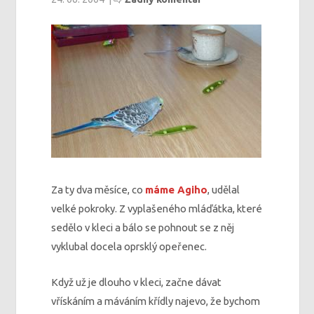
Za ty dva měsíce, co
máme Agiho
, udělal
velké pokroky. Z vyplašeného mláďátka, které
sedělo v kleci a bálo se pohnout se z něj
vyklubal docela oprsklý opeřenec.
Když už je dlouho v kleci, začne dávat
vřískáním a máváním křídly najevo, že bychom