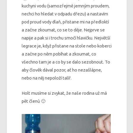
kuchyni vodu (samozřejmě jemným proudem,
nechci ho hledat v odpadu dřezu) a nastavím
pod proud vody dlaň, přistane mi na předloktí
a začne zkoumat, co se to děje. Nejprve se
napije a pak si i trochu smočí hlavičku. Největší
legrace je, když přistane na stole nebo koberci
a začne po něm pobíhat a zkoumat, co
všechno tam je a co by se dalo sezobnout. To
aby člověk dával pozor, ať ho nezašlápne,
nebo na něj nepoloží talíř.
Holt musíme si zvykat, že naše rodina už má
pět členů 🙂