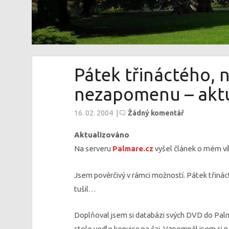
Pátek třináctého, 
nezapomenu – akt
16. 02. 2004
|
Žádný komentář
Aktualizováno
Na serveru
Palmare.cz
vyšel článek o mém v
Jsem pověrčivý v rámci možností. Pátek třiná
tušil…
Doplňoval jsem si databázi svých DVD do Palm
stole vedle konvice na čaj. Vzpomněl jsem si na