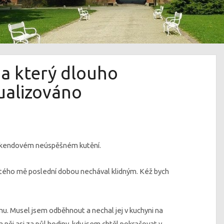
na který dlouho
ualizováno
íkendovém neúspěšném kutění.
ctého mě poslední dobou nechával klidným. Kéž bych
u. Musel jsem odběhnout a nechal jej v kuchyni na
 něj asi za půl hodiny, kdy jsem chtěl pokračovat v