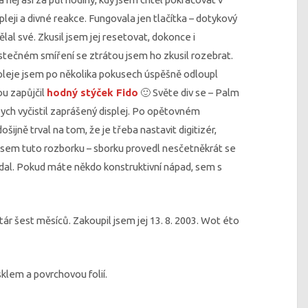
pleji a divné reakce. Fungovala jen tlačítka – dotykový
ělal své. Zkusil jsem jej resetovat, dokonce i
stečném smíření se ztrátou jsem ho zkusil rozebrat.
 displeje jsem po několika pokusech úspěšně odloupl
ou zapůjčil
hodný stýček Fido
🙂 Světe div se – Palm
 abych vyčistil zaprášený displej. Po opětovném
ijně trval na tom, že je třeba nastavit digitizér,
jsem tuto rozborku – sborku provedl nesčetněkrát se
dal. Pokud máte někdo konstruktivní nápad, sem s
ár šest měsíců. Zakoupil jsem jej 13. 8. 2003. Wot éto
sklem a povrchovou folií.