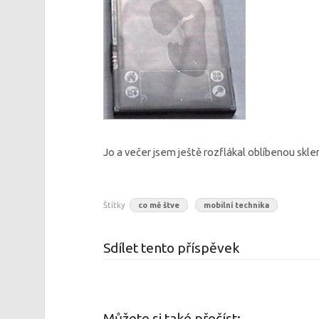
Jo a večer jsem ještě rozflákal oblíbenou sklen
Štítky
co mě štve
mobilní technika
Sdílet tento příspěvek
Můžete si také přečíst: