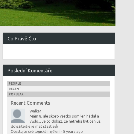
Co Právě Čtu
Poslední Komentáře
PEOPLE
RECENT
POPULAR
Recent Comments
Walker
Mám 8, ale skoro všetko som len hádal a
vyšlo... Je to dôkaz, že netreba byť génius,
dôležitejšie je mať šťastie👍
Otestujte své logické myšlení
·
5 years ago