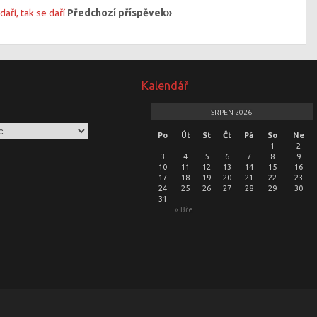
aří, tak se daří
Předchozí příspěvek»
Kalendář
SRPEN 2026
Po
Út
St
Čt
Pá
So
Ne
1
2
3
4
5
6
7
8
9
10
11
12
13
14
15
16
17
18
19
20
21
22
23
24
25
26
27
28
29
30
31
« Bře