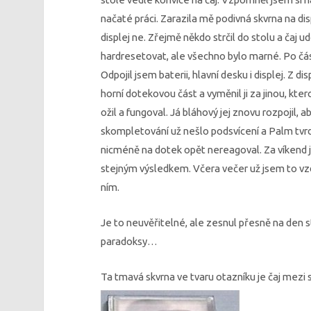
načaté práci. Zarazila mě podivná skvrna na dis
displej ne. Zřejmě někdo strčil do stolu a čaj ud
hardresetovat, ale všechno bylo marné. Po čá
Odpojil jsem baterii, hlavní desku i displej. Z
horní dotekovou část a vyměnil ji za jinou, kter
ožil a fungoval. Já bláhový jej znovu rozpojil,
skompletování už nešlo podsvícení a Palm tvrdoš
nicméně na dotek opět nereagoval. Za víkend 
stejným výsledkem. Včera večer už jsem to vz
ním.
Je to neuvěřitelné, ale zesnul přesně na den st
paradoksy…
Ta tmavá skvrna ve tvaru otazníku je čaj mezi 