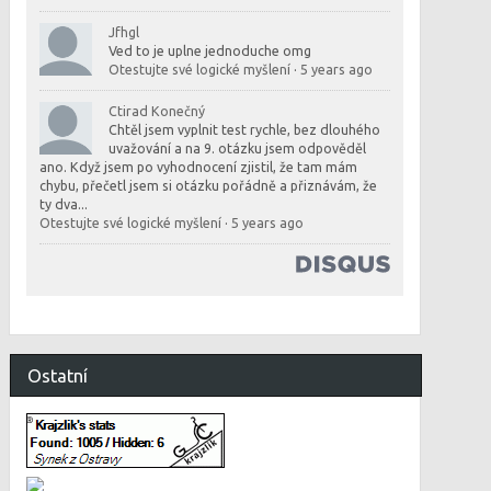
Jfhgl
Ved to je uplne jednoduche omg
Otestujte své logické myšlení
·
5 years ago
Ctirad Konečný
Chtěl jsem vyplnit test rychle, bez dlouhého
uvažování a na 9. otázku jsem odpověděl
ano. Když jsem po vyhodnocení zjistil, že tam mám
chybu, přečetl jsem si otázku pořádně a přiznávám, že
ty dva...
Otestujte své logické myšlení
·
5 years ago
Ostatní