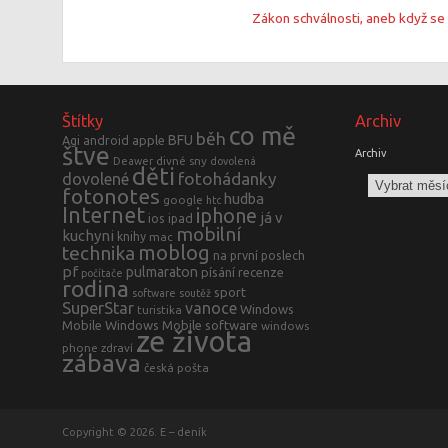
Zákon schválnosti, aneb když se d
Štítky
Archiv
co mě
běh
BFU
Agi
android
apple
štve
Archiv
divné sny
Deawer
dovolená
děti
fotohádanky
dovolené
fotonotes
hudba
google
htc
Internet
iphone
já v
ios
ipad
mobilní
kuchyni
knihy
mac
moblog
technika
na první poslech
pf
pulmaraton
písání
recenze
počítače
rodina
sport
software
soutěž
SuperStar
vanoce
Windows
turistika
Mobile
Windows Mobile software
windows
ze života
phone
zdraví
zábava
česká pošta
Copyright © 2026. E – deník