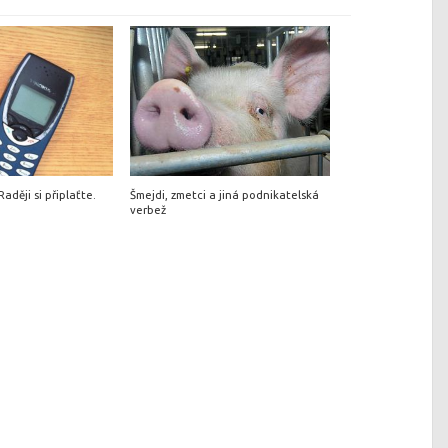
aději si připlaťte.
Šmejdi, zmetci a jiná podnikatelská
verbež