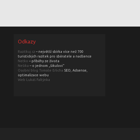
Odkazy
Razitkuj.cz
– největší sbírka více než 700
turistických razítek pro sběratele a nadšence
Netko
– příběhy ze života
Nešika
– o jednom „šikulovi“
Osobní blog Tomáše Erlicha
SEO, Adsense,
optimalizace webu
Web Lukáš Faltýnka