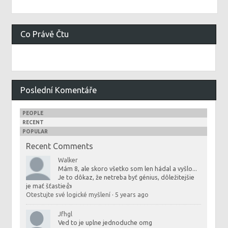
Co Právě Čtu
Poslední Komentáře
PEOPLE
RECENT
POPULAR
Recent Comments
Walker
Mám 8, ale skoro všetko som len hádal a vyšlo...
Je to dôkaz, že netreba byť génius, dôležitejšie
je mať šťastie👍
Otestujte své logické myšlení
·
5 years ago
Jfhgl
Ved to je uplne jednoduche omg