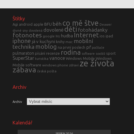
Štítky
co mě štve
běh
BFU
Agi
android
apple
Deawer
děti
fotohádanky
dovolené
divné sny
dovolená
fotonotes
Internet
hudba
ios
ipad
google
htc
iphone
mobilní
já v kuchyni
knihy
mac
moblog
technika
pf
na první poslech
počítače
rodina
pulmaraton
písání
recenze
sport
software
soutěž
SuperStar
vanoce
Windows Mobile
Windows
turistika
ze života
Mobile software
windows phone
zdraví
zábava
česká pošta
Archiv
Archiv
Kalendář
SRPEN 2026