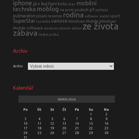
iphone
mobilní
já v kuchyni
knihy
mac
moblog
technika
pf
na první poslech
počítače
rodina
pulmaraton
písání
recenze
sport
software
soutěž
SuperStar
vanoce
Windows Mobile
Windows
turistika
ze života
Mobile software
windows phone
zdraví
zábava
česká pošta
Archiv
Archiv
Kalendář
SRPEN 2026
Po
Út
St
Čt
Pá
So
Ne
1
2
3
4
5
6
7
8
9
10
11
12
13
14
15
16
17
18
19
20
21
22
23
24
25
26
27
28
29
30
31