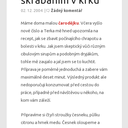
škrábáním v krku
02. 12. 2004
|
Žádný komentář
Máme doma malou
čarodějku
. Včera vyšlo
nové číslo a Terka mě hned upozornila na
recept, jak se zbavit počínajícího chrapotu a
bolesti v krku. Jak jsem skeptický vůči různým
cibulovým sirupům a podobným dryjákům,
tohle mě zaujalo a jal jsem se to kuchtit.
Příprava je poměrně jednoduchá a zabere vám
maximálně deset minut. Výsledný produkt ale
nedoporučuji konzumovat před cestou do
práce, případně před návštěvou u někoho, na
kom vám záleží.
Připravíme si čtyři stroužky česneku, půlku
citronu a hrnek medu. Česnek oloupeme a