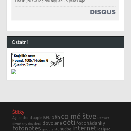
Otestujte své logické myšlení
·
5 years ago
Ostatní
Štítky
co mě štve
běh
BFU
Agi
android
apple
Deawer
děti
fotohádanky
dovolené
divné sny
dovolená
fotonotes
Internet
hudba
ios
ipad
google
htc