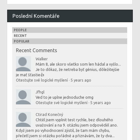
Poslední Komentáře
PEOPLE
RECENT
POPULAR
Recent Comments
Walker
Mám 8, ale skoro všetko som len hádal a vyšlo...
Je to dôkaz, že netreba byť génius, dôležitejšie
je mať šťastie👍
Otestujte své logické myšlení
·
5 years ago
Jfhgl
Ved to je uplne jednoduche omg
Otestujte své logické myšlení
·
5 years ago
Ctirad Konečný
Chtěl jsem vyplnit test rychle, bez dlouhého
uvažování a na 9. otázku jsem odpověděl ano.
Když jsem po vyhodnocení zjistil, že tam mám chybu,
přečetl jsem si otázku pořádně a přiznávám, že ty dva...