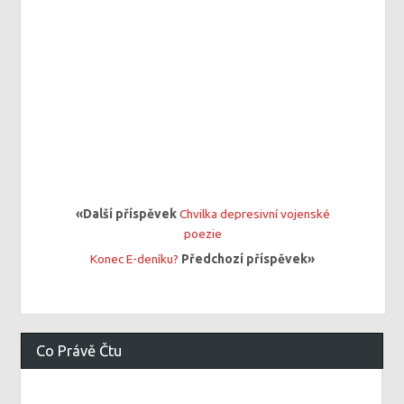
«Další příspěvek
Chvilka depresivní vojenské
poezie
Konec E-deníku?
Předchozí příspěvek»
Co Právě Čtu