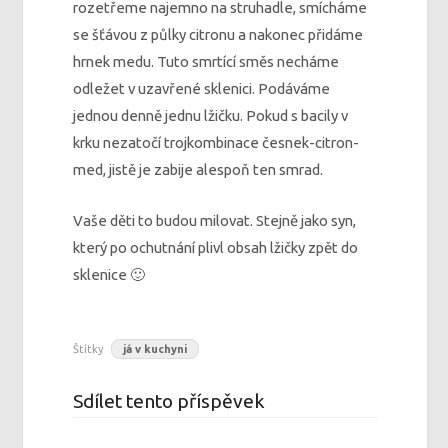
rozetřeme najemno na struhadle, smícháme
se šťávou z půlky citronu a nakonec přidáme
hrnek medu. Tuto smrtící směs necháme
odležet v uzavřené sklenici. Podáváme
jednou denně jednu lžičku. Pokud s bacily v
krku nezatočí trojkombinace česnek-citron-
med, jistě je zabije alespoň ten smrad.
Vaše děti to budou milovat. Stejně jako syn,
který po ochutnání plivl obsah lžičky zpět do
sklenice 🙂
Štítky
já v kuchyni
Sdílet tento příspěvek