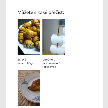
Můžete si také přečíst:
Sýrové
Upečme si
minirohlíčky
pirátskou loď –
fotonávod