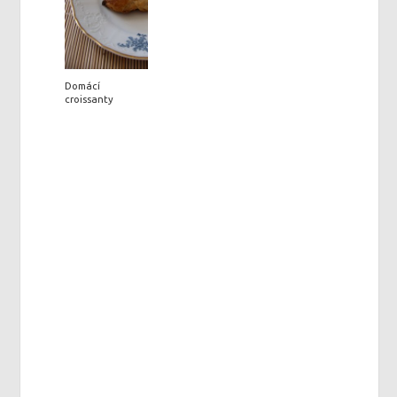
Domácí
croissanty