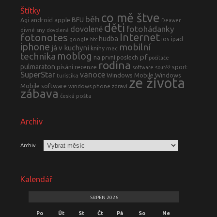
Štítky
co mě štve
běh
BFU
Agi
android
apple
Deawer
děti
fotohádanky
dovolené
divné sny
dovolená
fotonotes
Internet
hudba
ios
ipad
google
htc
iphone
mobilní
já v kuchyni
knihy
mac
moblog
technika
pf
na první poslech
počítače
rodina
pulmaraton
písání
recenze
sport
software
soutěž
SuperStar
vanoce
Windows Mobile
Windows
turistika
ze života
Mobile software
windows phone
zdraví
zábava
česká pošta
Archiv
Archiv
Kalendář
SRPEN 2026
Po
Út
St
Čt
Pá
So
Ne