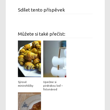
Sdílet tento příspěvek
Můžete si také přečíst:
Sýrové
Upečme si
minirohlíčky
pirátskou loď –
fotonávod