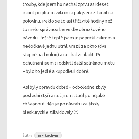
trouby, kde jsem ho nechal zprvu asi deset
minut při plném výkonu a pak jsem ztlumil na
polovinu. Peklo se to asi třičtvrtě hodiny než
to mělo správnou barvu dle obrázkového
návodu. Ještě teplé jsem je poprášil cukrem a
nedočkavě jednu utrhl, vrazil za okno (dva
stupně nad nulou) a nechal zchladit. Po
ochutnání jsem si odškrtl další splněnou metu
– bylo to jedlé a kupodivu i dobré.
Asi byly opravdu dobré – odpoledne zbyly
poslední čtyři a než jsem stačil po nějaké
chňapnout, děti je po návratu ze školy
bleskurychle zlikvidovaly 🙂
Štítky
já v kuchyni