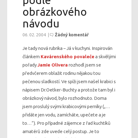
podle
obrázkového
návodu
06. 02. 2004
|
Žádný komentář
Je tady nová rubrika – Já v kuchyni. Inspirován
článkem
Kavárenského povaleče
a skvělými
pořady
Jamie Olivera
rozhodl jsem se
předvčerem oblažit rodinu nějakou tou
pečenou sladkostí. Ve spíži jsem našel krabici s
nápisem Dr.Oetker-Buchty a protože tam byl i
obrázkový návod, bylo rozhodnuto. Doma
jsem proslulý svými krabicovými perníky („…
přidáte jen vodu, zamícháte, upečete a je
to…“). Pro případné zájemce z řad kuchtíků
amatérů zde uvede celý postup. Je to