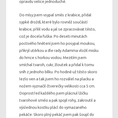
opravdu velice jednoduché.
Do mísy jsem vsypal směs z krabice, přidal
sypké droždí, které bylo rovněž součástí
krabice, přilil vodu a jal se zpracovávat těsto,
což je docela fuška. Po deseti minutách
poctivého hnětení jsem ho posypal moukou,
přikryl utěrkou a dle rady Adamma vložil misku
do hrnce s horkou vodou. Mezitím jsem
smíchal tvaroh, cukr, žloutek a přidal k tomu
sníh z jednoho bílku. Po hodině už těsto skoro
lezlo ven a tak jsem ho rozválel na placku a
nožem vyznačil čtverečky velikosti cca 5 cm.
Doprostřed každého jsem plácnul lžičku
tvarohové směsi a pak spojil rohy, zakroutil a
výslednou kostku plácl do vymazaného
pekáče. Skoro plný pekáč jsem pak šoupl do