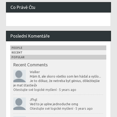
Co Právě Čtu
Poslední Komentáře
PEOPLE
RECENT
POPULAR
Recent Comments
Walker
Mám 8, ale skoro všetko som len hádal a vyšlo...
Je to dôkaz, že netreba byť génius, dôležitejšie
je mať šťastie👍
Otestujte své logické myšlení
·
5 years ago
Jfhgl
Ved to je uplne jednoduche omg
Otestujte své logické myšlení
·
5 years ago