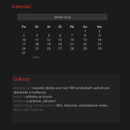
Kalendář
SRPEN 2026
Po
Út
St
Čt
Pá
So
Ne
1
2
3
4
5
6
7
8
9
10
11
12
13
14
15
16
17
18
19
20
21
22
23
24
25
26
27
28
29
30
31
« Bře
Odkazy
Razitkuj.cz
– největší sbírka více než 700 turistických razítek pro
sběratele a nadšence
Netko
– příběhy ze života
Nešika
– o jednom „šikulovi“
Osobní blog Tomáše Erlicha
SEO, Adsense, optimalizace webu
Web Lukáš Faltýnka