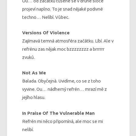
Ou… od začátku tušené se v druhé sloce
projeví naplno. To je snad nějaké podivné
techno… Nelíbí. Vůbec.
Versions Of Violence
Zajímavá temná atmosféra začátku. Líbí. Ale v
refrénu zas nějak moc bzzzzzzzz a brrrrrr
zvuků.
Not As We
Balada. Obyčejná. Uvidíme, co se z toho
vyvine. Ou… nádherný refrén… mrazí mě z
jejího hlasu.
In Praise Of The Vulnerable Man
Refrén mi něco připomíná, ale moc se mi
nelíbí.