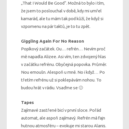
„That I Would Be Good“. Možná to bylo i tím,
že jsem to poslouchal v době, kdy mi umřel
kamarád, ale tu mám tak pod kůží, že když si
vzpomenu na pár taktů, je to tu zpět.
Giggling Again For No Reason
Popíkový začátek. Ou… refrén… Nevím proč
mě napadla Alizee. Asi vím, ten zdvojený hlas
v začátku refrénu. Obyčejná popovka. Průměr.
Nou emoušn. Alespoň u mně. No i když… Po
třetím refrénu už si poklepávám nohou. To
budou hrát v rádiu. Vsaďme se 🙂
Tapes
Zajímavé zastřené bicí v první sloce. Pořád
automat, ale aspoň zajímavý. Refrén má fajn
hutnou atmosféru – evokuje mi starou Alanis.