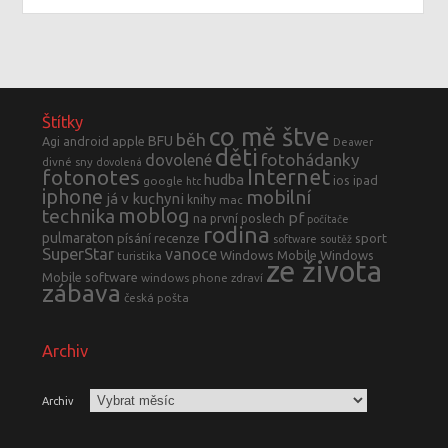
Štítky
co mě štve
běh
BFU
Agi
android
apple
Deawer
děti
fotohádanky
dovolené
divné sny
dovolená
fotonotes
Internet
hudba
ios
ipad
google
htc
iphone
mobilní
já v kuchyni
knihy
mac
moblog
technika
pf
na první poslech
počítače
rodina
pulmaraton
písání
recenze
sport
software
soutěž
SuperStar
vanoce
Windows Mobile
Windows
turistika
ze života
Mobile software
windows phone
zdraví
zábava
česká pošta
Archiv
Archiv