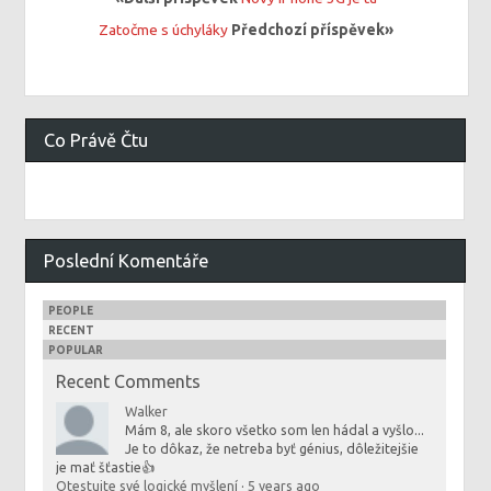
Zatočme s úchyláky
Předchozí příspěvek»
Co Právě Čtu
Poslední Komentáře
PEOPLE
RECENT
POPULAR
Recent Comments
Walker
Mám 8, ale skoro všetko som len hádal a vyšlo...
Je to dôkaz, že netreba byť génius, dôležitejšie
je mať šťastie👍
Otestujte své logické myšlení
·
5 years ago