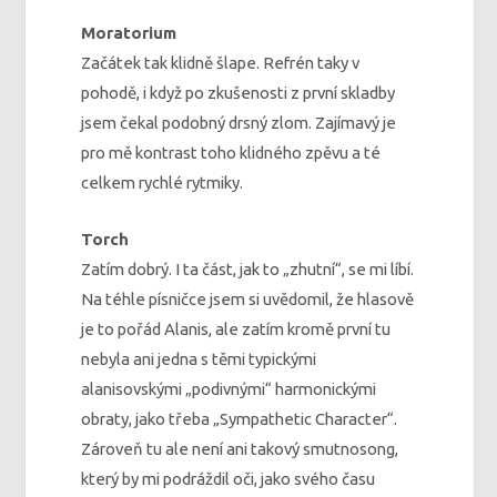
Moratorium
Začátek tak klidně šlape. Refrén taky v
pohodě, i když po zkušenosti z první skladby
jsem čekal podobný drsný zlom. Zajímavý je
pro mě kontrast toho klidného zpěvu a té
celkem rychlé rytmiky.
Torch
Zatím dobrý. I ta část, jak to „zhutní“, se mi líbí.
Na téhle písničce jsem si uvědomil, že hlasově
je to pořád Alanis, ale zatím kromě první tu
nebyla ani jedna s těmi typickými
alanisovskými „podivnými“ harmonickými
obraty, jako třeba „Sympathetic Character“.
Zároveň tu ale není ani takový smutnosong,
který by mi podráždil oči, jako svého času