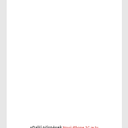
«Další příspěvek
Nový iPhone 3G je tu