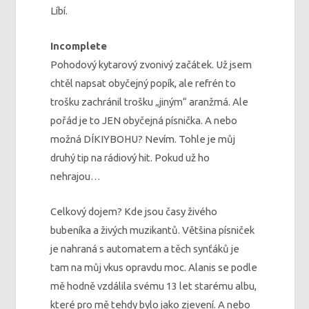
Líbí.
Incomplete
Pohodový kytarový zvonivý začátek. Už jsem
chtěl napsat obyčejný popík, ale refrén to
trošku zachránil trošku „jiným“ aranžmá. Ale
pořád je to JEN obyčejná písnička. A nebo
možná DÍKIYBOHU? Nevím. Tohle je můj
druhý tip na rádiový hit. Pokud už ho
nehrajou…
Celkový dojem? Kde jsou časy živého
bubeníka a živých muzikantů. Většina písniček
je nahraná s automatem a těch synťáků je
tam na můj vkus opravdu moc. Alanis se podle
mě hodně vzdálila svému 13 let starému albu,
které pro mě tehdy bylo jako zjevení. A nebo