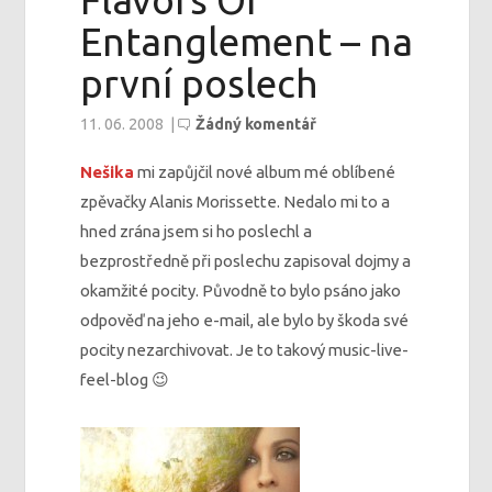
Flavors Of
Entanglement – na
první poslech
11. 06. 2008
|
Žádný komentář
Nešika
mi zapůjčil nové album mé oblíbené
zpěvačky Alanis Morissette. Nedalo mi to a
hned zrána jsem si ho poslechl a
bezprostředně při poslechu zapisoval dojmy a
okamžité pocity. Původně to bylo psáno jako
odpověď na jeho e-mail, ale bylo by škoda své
pocity nezarchivovat. Je to takový music-live-
feel-blog 😉