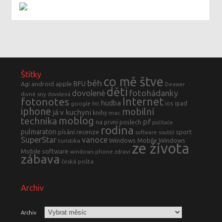
Štítky
co mě štve
běh
BFU
Agi
android
apple
Deawer
děti
fotohádanky
dovolené
divné sny
dovolená
fotonotes
Internet
hudba
ios
ipad
google
htc
iphone
mobilní
já v kuchyni
knihy
mac
moblog
technika
pf
na první poslech
počítače
rodina
pulmaraton
písání
recenze
sport
software
soutěž
SuperStar
vanoce
Windows Mobile
Windows
turistika
ze života
Mobile software
windows phone
zdraví
zábava
česká pošta
Archiv
Archiv