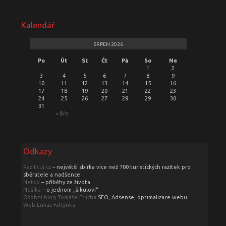
Kalendář
SRPEN 2026
Po
Út
St
Čt
Pá
So
Ne
1
2
3
4
5
6
7
8
9
10
11
12
13
14
15
16
17
18
19
20
21
22
23
24
25
26
27
28
29
30
31
« Bře
Odkazy
Razitkuj.cz
– největší sbírka více než 700 turistických razítek pro
sběratele a nadšence
Netko
– příběhy ze života
Nešika
– o jednom „šikulovi“
Osobní blog Tomáše Erlicha
SEO, Adsense, optimalizace webu
Web Lukáš Faltýnka