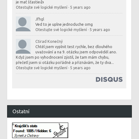
je mať šťastie👍
Otestujte své logické myšlení
·
5 years ago
Jfhgl
Ved to je uplne jednoduche omg
Otestujte své logické myšlení
·
5 years ago
Ctirad Konečný
Chtěl jsem vyplnit test rychle, bez dlouhého
uvažování a na 9. otázku jsem odpověděl ano.
Když jsem po vyhodnocení zjistil, že tam mám chybu,
přečetl jsem si otázku pořádně a přiznávám, že ty dva...
Otestujte své logické myšlení
·
5 years ago
Ostatní