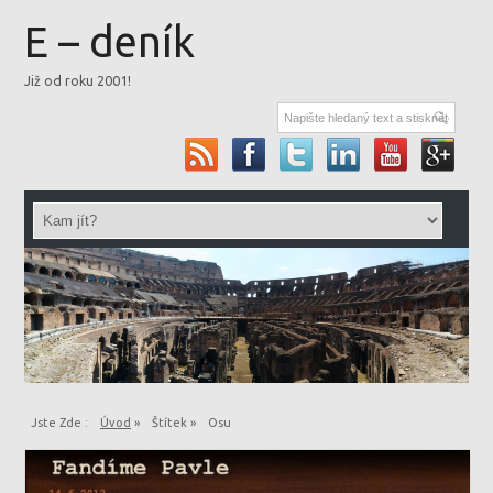
E – deník
Již od roku 2001!
Jste Zde :
Úvod
»
Štítek »
Osu