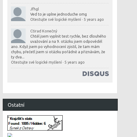
Jfhgl
Ved to je uplne jednoduche omg
Otestujte své logické myšlení
·
5 years ago
Ctirad Konečný
Chtěl jsem vyplnit test rychle, bez dlouhého
uvažování a na 9. otázku jsem odpověděl
ano. Když jsem po vyhodnocení zjistil, že tam mám
chybu, přečetl jsem si otázku pořádně a přiznávám, že
ty dva...
Otestujte své logické myšlení
·
5 years ago
Ostatní