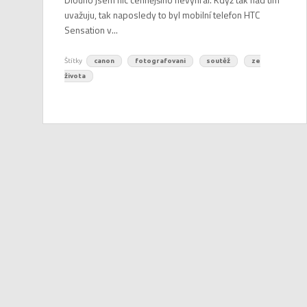
uvažuju, tak naposledy to byl mobilní telefon HTC
Sensation v...
Štítky
canon
fotografovani
soutěž
ze
života