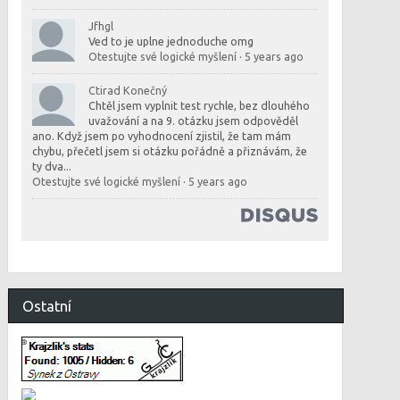
Jfhgl
Ved to je uplne jednoduche omg
Otestujte své logické myšlení
·
5 years ago
Ctirad Konečný
Chtěl jsem vyplnit test rychle, bez dlouhého
uvažování a na 9. otázku jsem odpověděl
ano. Když jsem po vyhodnocení zjistil, že tam mám
chybu, přečetl jsem si otázku pořádně a přiznávám, že
ty dva...
Otestujte své logické myšlení
·
5 years ago
Ostatní