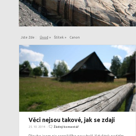
Jste Zde :
Úvod
»
Štítek »
Canon
Věci nejsou takové, jak se zdají
25. 10. 2014
-
Žádný komentář
Dlouho jsem nic cennějšího nevyhrál. Když tak nad tím