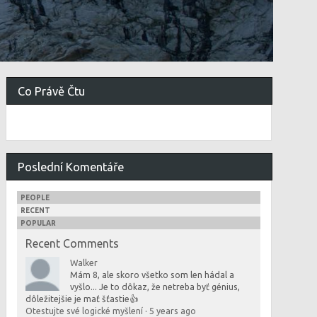
Co Právě Čtu
Poslední Komentáře
PEOPLE
RECENT
POPULAR
Recent Comments
Walker
Mám 8, ale skoro všetko som len hádal a
vyšlo... Je to dôkaz, že netreba byť génius,
dôležitejšie je mať šťastie👍
Otestujte své logické myšlení
·
5 years ago