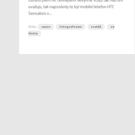
uvažuju, tak naposledy to byl mobilní telefon HTC
Sensation v...
Štítky
canon
fotografovani
soutěž
ze
života