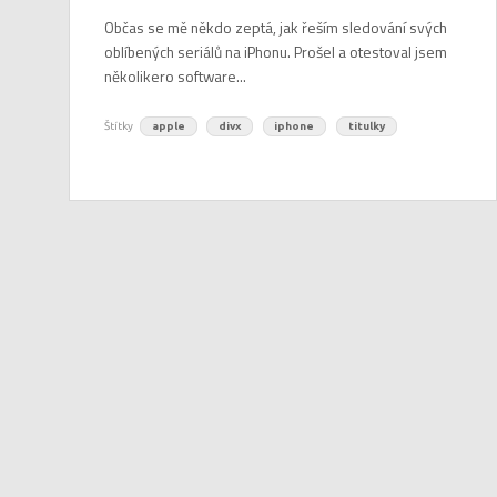
Občas se mě někdo zeptá, jak řeším sledování svých
oblíbených seriálů na iPhonu. Prošel a otestoval jsem
několikero software...
Štítky
apple
divx
iphone
titulky