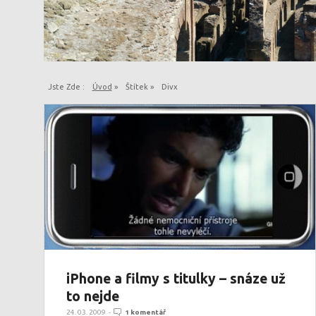
Jste Zde :
Úvod
»
Štítek »
Divx
iPhone a filmy s titulky – snáze už
to nejde
24. 03. 2009
-
1 komentář