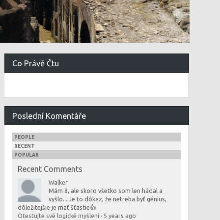
Co Právě Čtu
Poslední Komentáře
PEOPLE
RECENT
POPULAR
Recent Comments
Walker
Mám 8, ale skoro všetko som len hádal a
vyšlo... Je to dôkaz, že netreba byť génius,
dôležitejšie je mať šťastie👍
Otestujte své logické myšlení
·
5 years ago