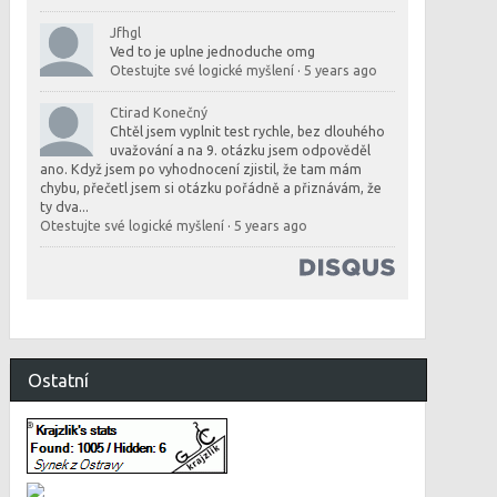
Jfhgl
Ved to je uplne jednoduche omg
Otestujte své logické myšlení
·
5 years ago
Ctirad Konečný
Chtěl jsem vyplnit test rychle, bez dlouhého
uvažování a na 9. otázku jsem odpověděl
ano. Když jsem po vyhodnocení zjistil, že tam mám
chybu, přečetl jsem si otázku pořádně a přiznávám, že
ty dva...
Otestujte své logické myšlení
·
5 years ago
Ostatní