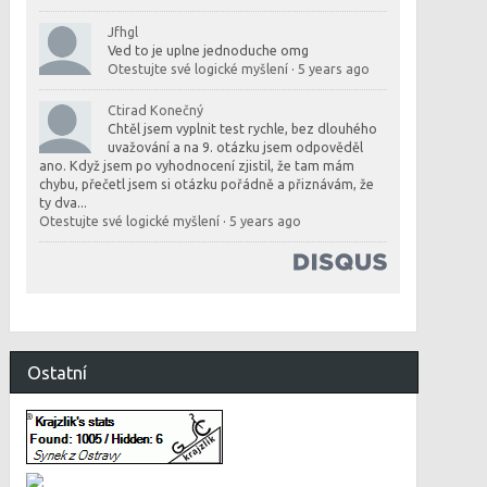
Jfhgl
Ved to je uplne jednoduche omg
Otestujte své logické myšlení
·
5 years ago
Ctirad Konečný
Chtěl jsem vyplnit test rychle, bez dlouhého
uvažování a na 9. otázku jsem odpověděl
ano. Když jsem po vyhodnocení zjistil, že tam mám
chybu, přečetl jsem si otázku pořádně a přiznávám, že
ty dva...
Otestujte své logické myšlení
·
5 years ago
Ostatní