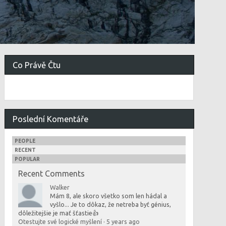
Co Právě Čtu
Poslední Komentáře
PEOPLE
RECENT
POPULAR
Recent Comments
Walker
Mám 8, ale skoro všetko som len hádal a
vyšlo... Je to dôkaz, že netreba byť génius,
dôležitejšie je mať šťastie👍
Otestujte své logické myšlení
·
5 years ago