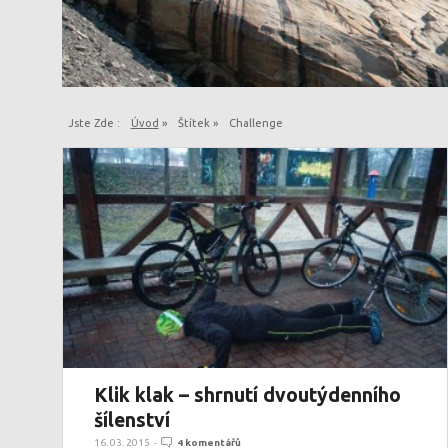
Jste Zde :
Úvod
»
Štítek »
Challenge
Klik klak – shrnutí dvoutýdenního
šílenství
16. 03. 2015
-
4 komentářů