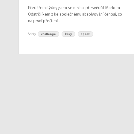
Před třemi týdny jsem se nechal přesvědčit Markem
Odstrčilíkem z ke společnému absolvování čehosi, co
na první přečtení...
Štítky
challenge
kliky
sport