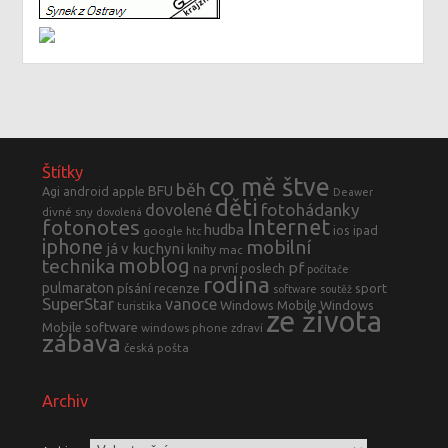
Štítky
co mě štve
běh
BFU
Agi
android
apple
Deawer
děti
fotohádanky
dovolené
divné sny
dovolená
fotonotes
Internet
hudba
ios
ipad
google
htc
iphone
mobilní
já v kuchyni
knihy
mac
moblog
technika
pf
na první poslech
počítače
rodina
pulmaraton
písání
recenze
sport
software
soutěž
SuperStar
vanoce
Windows Mobile
Windows
turistika
ze života
Mobile software
windows phone
zdraví
zábava
česká pošta
Archiv