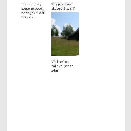
Urvané prsty,
Kdy je člověk
spálené obočí,
skutečně starý?
aneb jak si děti
hrávaly
Věci nejsou
takové, jak se
zdají