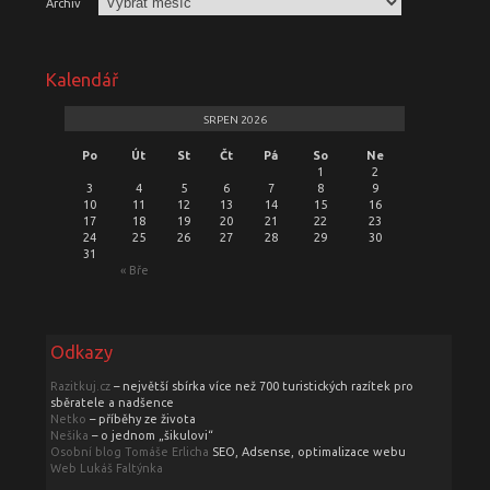
Archiv
Kalendář
SRPEN 2026
Po
Út
St
Čt
Pá
So
Ne
1
2
3
4
5
6
7
8
9
10
11
12
13
14
15
16
17
18
19
20
21
22
23
24
25
26
27
28
29
30
31
« Bře
Odkazy
Razitkuj.cz
– největší sbírka více než 700 turistických razítek pro
sběratele a nadšence
Netko
– příběhy ze života
Nešika
– o jednom „šikulovi“
Osobní blog Tomáše Erlicha
SEO, Adsense, optimalizace webu
Web Lukáš Faltýnka