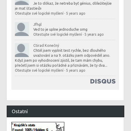
Je to dôkaz, že netreba byť génius, dôležitejšie
je mať šťastie👍
Otestujte své logické myšlení
·
5 years ago
Jfhgl
Ved to je uplne jednoduche omg
Otestujte své logické myšlení
·
5 years ago
Ctirad Konečný
Chtěl jsem vyplnit test rychle, bez dlouhého
uvažování a na 9. otázku jsem odpověděl ano.
Když jsem po vyhodnocení zjistil, že tam mám chybu,
přečetl jsem si otázku pořádně a přiznávám, že ty dva...
Otestujte své logické myšlení
·
5 years ago
Ostatní