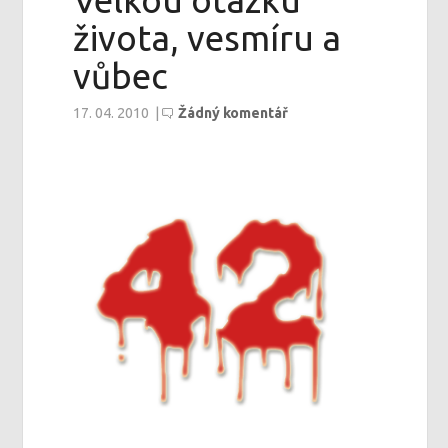
Velkou otázku
života, vesmíru a
vůbec
17. 04. 2010
|
Žádný komentář