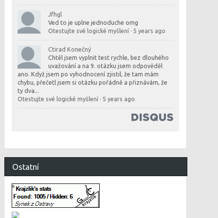
Jfhgl
Ved to je uplne jednoduche omg
Otestujte své logické myšlení
·
5 years ago
Ctirad Konečný
Chtěl jsem vyplnit test rychle, bez dlouhého
uvažování a na 9. otázku jsem odpověděl
ano. Když jsem po vyhodnocení zjistil, že tam mám
chybu, přečetl jsem si otázku pořádně a přiznávám, že
ty dva...
Otestujte své logické myšlení
·
5 years ago
Ostatní