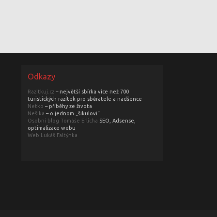
Odkazy
Razitkuj.cz
– největší sbírka více než 700
turistických razítek pro sběratele a nadšence
Netko
– příběhy ze života
Nešika
– o jednom „šikulovi“
Osobní blog Tomáše Erlicha
SEO, Adsense,
optimalizace webu
Web Lukáš Faltýnka