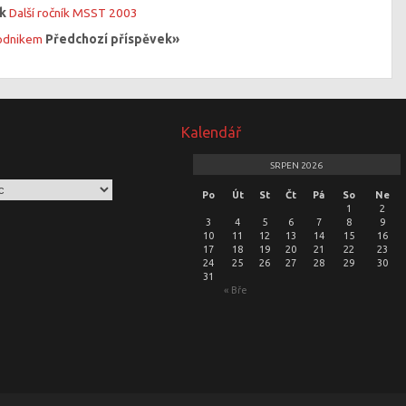
ek
Další ročník MSST 2003
odnikem
Předchozí příspěvek»
Kalendář
SRPEN 2026
Po
Út
St
Čt
Pá
So
Ne
1
2
3
4
5
6
7
8
9
10
11
12
13
14
15
16
17
18
19
20
21
22
23
24
25
26
27
28
29
30
31
« Bře