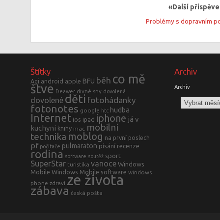
«Další příspěv
Problémy s dopravním p
Štítky
Archiv
co mě
běh
BFU
Agi
android
apple
štve
Archiv
divné sny
Deawer
dovolená
děti
fotohádanky
dovolené
fotonotes
hudba
google
htc
Internet
iphone
já v
ios
ipad
mobilní
kuchyni
knihy
mac
moblog
technika
na první poslech
pf
pulmaraton
písání
recenze
počítače
rodina
sport
software
soutěž
SuperStar
vanoce
Windows
turistika
Mobile
Windows Mobile software
windows
ze života
phone
zdraví
zábava
česká pošta