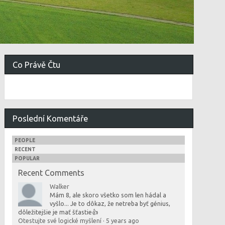
Co Právě Čtu
Poslední Komentáře
PEOPLE
RECENT
POPULAR
Recent Comments
Walker
Mám 8, ale skoro všetko som len hádal a
vyšlo... Je to dôkaz, že netreba byť génius,
dôležitejšie je mať šťastie👍
Otestujte své logické myšlení
·
5 years ago