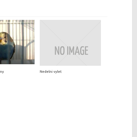
cny
Nedelni vylet