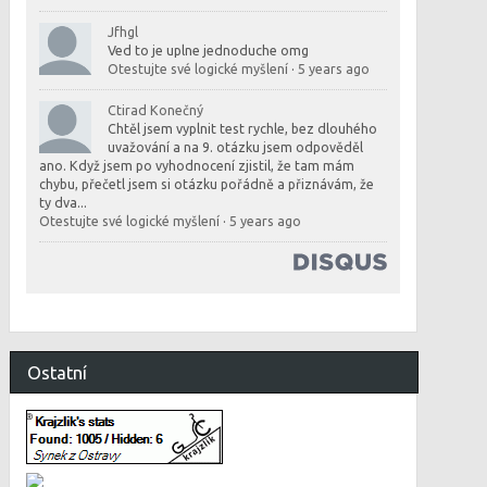
Jfhgl
Ved to je uplne jednoduche omg
Otestujte své logické myšlení
·
5 years ago
Ctirad Konečný
Chtěl jsem vyplnit test rychle, bez dlouhého
uvažování a na 9. otázku jsem odpověděl
ano. Když jsem po vyhodnocení zjistil, že tam mám
chybu, přečetl jsem si otázku pořádně a přiznávám, že
ty dva...
Otestujte své logické myšlení
·
5 years ago
Ostatní