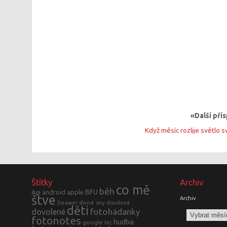
«Další pří
Když měsíc rozlije světlo s
Štítky
Archiv
co mě
běh
BFU
Agi
android
apple
štve
Archiv
divné sny
Deawer
dovolená
děti
fotohádanky
dovolené
fotonotes
hudba
google
htc