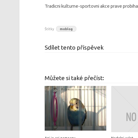
Tradicni kulturne-sportovni akce prave probiha
Štítky
moblog
Sdílet tento příspěvek
Můžete si také přečíst:
Agi je asi nemocny
Nedelni vylet