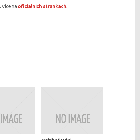
. Vice na
oficialnich strankach
.
Dominik a floorbal