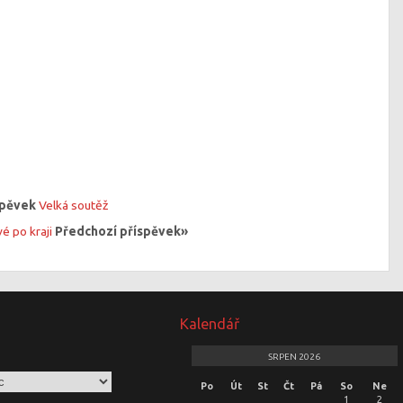
spěvek
Velká soutěž
vé po kraji
Předchozí příspěvek»
Kalendář
SRPEN 2026
Po
Út
St
Čt
Pá
So
Ne
1
2