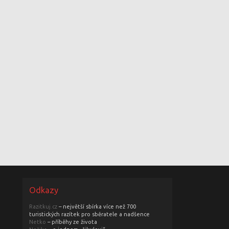
Odkazy
Razitkuj.cz
– největší sbírka více než 700
turistických razítek pro sběratele a nadšence
Netko
– příběhy ze života