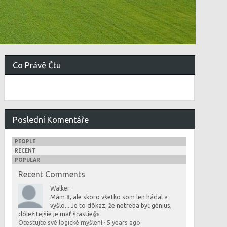
Co Právě Čtu
Poslední Komentáře
PEOPLE
RECENT
POPULAR
Recent Comments
Walker
Mám 8, ale skoro všetko som len hádal a
vyšlo... Je to dôkaz, že netreba byť génius,
dôležitejšie je mať šťastie👍
Otestujte své logické myšlení
·
5 years ago