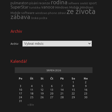
rodina
pulmaraton
písání
recenze
sport
software
soutěž
SuperStar
vanoce
Windows Mobile
Windows
turistika
ze života
Mobile software
windows phone
zdraví
zábava
česká pošta
Archiv
Archiv
Kalendář
SRPEN 2026
Po
Út
St
Čt
Pá
So
Ne
1
2
3
4
5
6
7
8
9
10
11
12
13
14
15
16
17
18
19
20
21
22
23
24
25
26
27
28
29
30
31
« Bře