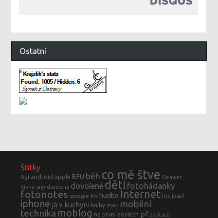
Ostatní
Štítky
co mě štve
běh
BFU
Agi
android
apple
Deawer
děti
fotohádanky
dovolené
divné sny
dovolená
fotonotes
Internet
hudba
ios
ipad
google
htc
iphone
mobilní
já v kuchyni
knihy
mac
moblog
technika
pf
na první poslech
počítače