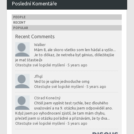
Poslední Komentáře
PEOPLE
RECENT
POPULAR
Recent Comments
Walker
Mám 8, ale skoro všetko som len hádal a vyšlo...
Je to dôkaz, že netreba byť génius, dôležitejšie
je mať šťastie👍
Otestujte své logické myšlení
·
5 years ago
Jfhgl
Ved to je uplne jednoduche omg
Otestujte své logické myšlení
·
5 years ago
Ctirad Konečný
Chtěl jsem vyplnit test rychle, bez dlouhého
uvažování a na 9. otázku jsem odpověděl ano.
Když jsem po vyhodnocení zjistil, že tam mám chybu,
přečetl jsem si otázku pořádně a přiznávám, že ty dva...
Otestujte své logické myšlení
·
5 years ago