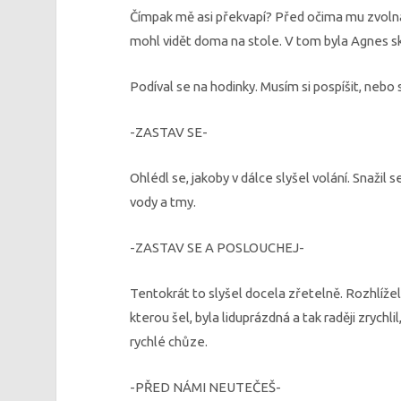
Čímpak mě asi překvapí? Před očima mu zvolna
mohl vidět doma na stole. V tom byla Agnes sk
Podíval se na hodinky. Musím si pospíšit, neb
-ZASTAV SE-
Ohlédl se, jakoby v dálce slyšel volání. Snaž
vody a tmy.
-ZASTAV SE A POSLOUCHEJ-
Tentokrát to slyšel docela zřetelně. Rozhlížel 
kterou šel, byla liduprázdná a tak raději zrychl
rychlé chůze.
-PŘED NÁMI NEUTEČEŠ-