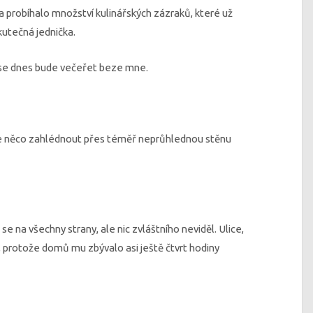
 probíhalo množství kulinářských zázraků, které už
utečná jednička.
o se dnes bude večeřet beze mne.
il se něco zahlédnout přes téměř neprůhlednou stěnu
se na všechny strany, ale nic zvláštního neviděl. Ulice,
il, protože domů mu zbývalo asi ještě čtvrt hodiny