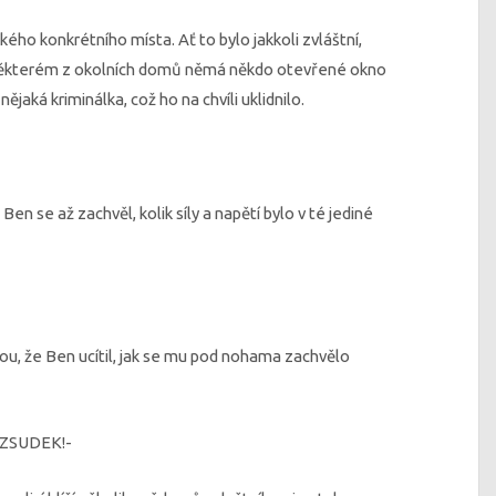
kého konkrétního místa. Ať to bylo jakkoli zvláštní,
v některém z okolních domů němá někdo otevřené okno
nějaká kriminálka, což ho na chvíli uklidnilo.
en se až zachvěl, kolik síly a napětí bylo v té jediné
u, že Ben ucítil, jak se mu pod nohama zachvělo
OZSUDEK!-