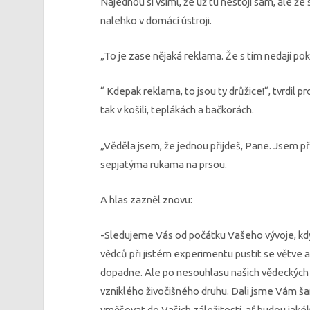
Najednou si všiml, že už tu nestojí sám, ale že s
nalehko v domácí ústroji.
„To je zase nějaká reklama. Že s tím nedají pok
“ Kdepak reklama, to jsou ty drůžice!“, tvrdil 
tak v košili, teplákách a bačkorách.
„Věděla jsem, že jednou přijdeš, Pane. Jsem př
sepjatýma rukama na prsou.
A hlas zazněl znovu:
-Sledujeme Vás od počátku Vašeho vývoje, k
vědců při jistém experimentu pustit se větve a
dopadne. Ale po nesouhlasu našich vědeckých k
vzniklého živočišného druhu. Dali jsme Vám ša
vměšovat do Vašich záležitostí, ať budou jakéko