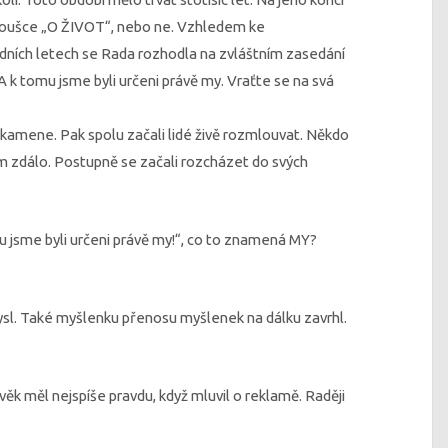
koušce „O ŽIVOT“, nebo ne. Vzhledem ke
edních letech se Rada rozhodla na zvláštním zasedání
A k tomu jsme byli určeni právě my. Vraťte se na svá
 z kamene. Pak spolu začali lidé živě rozmlouvat. Někdo
nom zdálo. Postupně se začali rozcházet do svých
u jsme byli určeni právě my!“, co to znamená MY?
l. Také myšlenku přenosu myšlenek na dálku zavrhl.
ověk měl nejspíše pravdu, když mluvil o reklamě. Raději