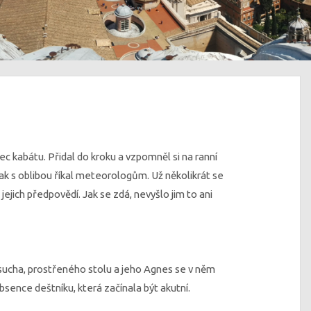
ec kabátu. Přidal do kroku a vzpomněl si na ranní
jak s oblibou říkal meteorologům. Už několikrát se
jejich předpovědí. Jak se zdá, nevyšlo jim to ani
 sucha, prostřeného stolu a jeho Agnes se v něm
absence deštníku, která začínala být akutní.