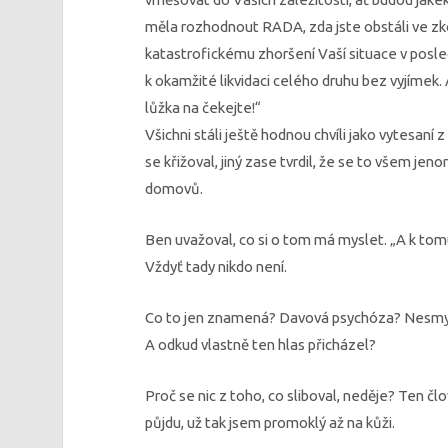
měla rozhodnout RADA, zda jste obstáli ve z
katastrofickému zhoršení Vaší situace v posl
k okamžité likvidaci celého druhu bez vyjímek. 
lůžka na čekejte!“
Všichni stáli ještě hodnou chvíli jako vytesaní
se křižoval, jiný zase tvrdil, že se to všem je
domovů.
Ben uvažoval, co si o tom má myslet. „A k tom
Vždyť tady nikdo není.
Co to jen znamená? Davová psychóza? Nesmys
A odkud vlastně ten hlas přicházel?
Proč se nic z toho, co sliboval, neděje? Ten čl
půjdu, už tak jsem promoklý až na kůži.