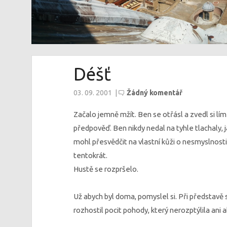
Déšť
03. 09. 2001
|
Žádný komentář
Začalo jemně mžít. Ben se otřásl a zvedl si lím
předpověď. Ben nikdy nedal na tyhle tlachaly, 
mohl přesvědčit na vlastní kůži o nesmyslnosti 
tentokrát.
Hustě se rozpršelo.
Už abych byl doma, pomyslel si. Při představě
rozhostil pocit pohody, který nerozptýlila ani 