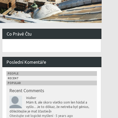
Co Právě Čtu
Poslední Komentáře
PEOPLE
RECENT
POPULAR
Recent Comments
Walker
Mám 8, ale skoro všetko som len hádal a
vyšlo... Je to dôkaz, že netreba byť génius,
dôležitejšie je mať šťastie👍
Otestujte své logické myšlení
·
5 years ago