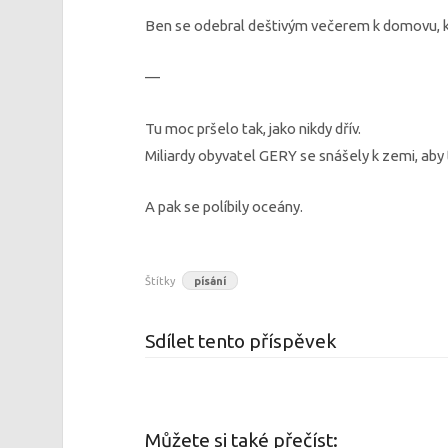
Ben se odebral deštivým večerem k domovu, k
—
Tu moc pršelo tak, jako nikdy dřív.
Miliardy obyvatel GERY se snášely k zemi, aby 
A pak se políbily oceány.
Štítky
písání
Sdílet tento příspěvek
Můžete si také přečíst: