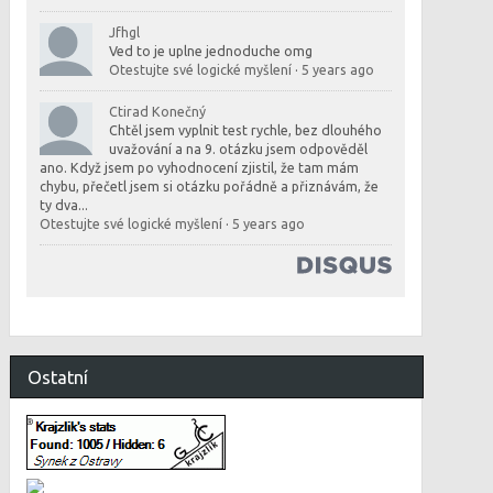
Jfhgl
Ved to je uplne jednoduche omg
Otestujte své logické myšlení
·
5 years ago
Ctirad Konečný
Chtěl jsem vyplnit test rychle, bez dlouhého
uvažování a na 9. otázku jsem odpověděl
ano. Když jsem po vyhodnocení zjistil, že tam mám
chybu, přečetl jsem si otázku pořádně a přiznávám, že
ty dva...
Otestujte své logické myšlení
·
5 years ago
Ostatní