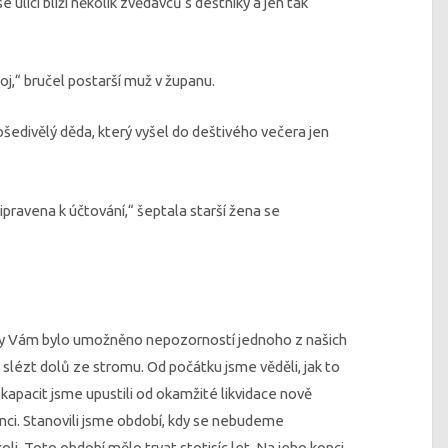
e ulicí blíží několik zvědavců s deštníky a jen tak
oj,“ bručel postarší muž v županu.
prošedivělý děda, který vyšel do deštivého večera jen
ipravena k účtování,“ šeptala starší žena se
dy Vám bylo umožněno nepozorností jednoho z našich
 slézt dolů ze stromu. Od počátku jsme věděli, jak to
apacit jsme upustili od okamžité likvidace nově
nci. Stanovili jsme období, kdy se nebudeme
li. Toto období mělo trvat stotisíc let. Na jeho konci