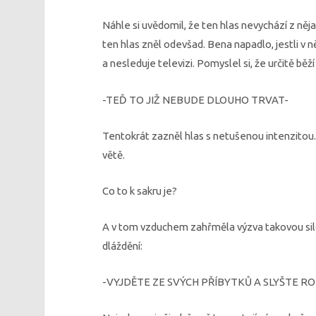
Náhle si uvědomil, že ten hlas nevychází z něja
ten hlas zněl odevšad. Bena napadlo, jestli 
a nesleduje televizi. Pomyslel si, že určitě běží 
-TEĎ TO JIŽ NEBUDE DLOUHO TRVAT-
Tentokrát zazněl hlas s netušenou intenzitou. B
větě.
Co to k sakru je?
A v tom vzduchem zahřměla výzva takovou silo
dláždění:
-VYJDĚTE ZE SVÝCH PŘÍBYTKŮ A SLYŠTE R