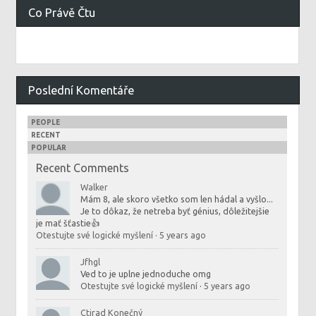
Co Právě Čtu
Poslední Komentáře
PEOPLE
RECENT
POPULAR
Recent Comments
Walker
Mám 8, ale skoro všetko som len hádal a vyšlo...
Je to dôkaz, že netreba byť génius, dôležitejšie
je mať šťastie👍
Otestujte své logické myšlení
·
5 years ago
Jfhgl
Ved to je uplne jednoduche omg
Otestujte své logické myšlení
·
5 years ago
Ctirad Konečný