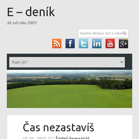
E – deník
Již od roku 2001!
Čas nezastavíš
10. 05. 2007
|
Žádný komentář