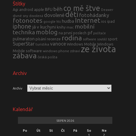
Štítky
co mě štve
běh
BFU
Agi
android
apple
Deawer
děti
fotohádanky
dovolené
divné sny
dovolená
fotonotes
Internet
hudba
ios
ipad
google
htc
iphone
mobilní
já v kuchyni
knihy
mac
moblog
technika
pf
na první poslech
počítače
rodina
pulmaraton
písání
recenze
sport
software
soutěž
SuperStar
vanoce
Windows Mobile
Windows
turistika
ze života
Mobile software
windows phone
zdraví
zábava
česká pošta
Archiv
Archiv
Kalendář
SRPEN 2026
Po
Út
St
Čt
Pá
So
Ne
1
2