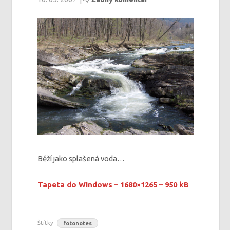
Běží jako splašená voda…
Tapeta do Windows – 1680×1265 – 950 kB
Štítky
fotonotes