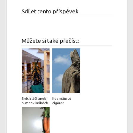
Sdílet tento příspěvek
Můžete si také přečíst:
Smích léčí aneb
Kde mám to
humor v knihách
cigáro?